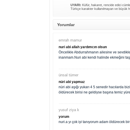
UYARI:
Küfür, hakaret, rencide edici cümlel
Türkçe karakter kullanılmayan ve büyük h
Yorumlar
emrah mamur
nuri abi allah yardımcın olsun
Öncelikle Abdurrahmanın ailesine ve sevdikle
inanmam.Nuri abi kendi halinde ekmeğini taştan
ünsal tümer
nüri abi yapmaz
nüri abi aşığı yukarı 4 5 senedir hacılarda b
öldürecek birisi ne geldiyse başına temiz yüre
yusuf ziya k
yorum
nuri.a yı çok iyi tanıyorum adam öldürecek bir