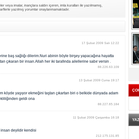
er veya imalar, inançlara saldırı içeren, imla kuralları ile yazılmamış,
arflerle yazılmış yorumlar onaylanmamaktadır.
17 Şubat 2009 Salı 12:22
rine baş sağlığı dilerim.Nuri abinin böyle birşey yapacağına hayatta
 çıkaran bir insan.Allah her iki tarafında ailellerine sabır versin .
K
88.226.63.109
13 Şubat 2009 Cuma 19:17
ÇO
izim köyde yaşıyor ekmeğini taştan çıkartan biri o belkide dünyada adam
kliliğinden geldi ona
88.227.65.184
11 Şubat 2009 Çarşamba 16:18
YA
 insan deyildir kendisi
212.175.131.85