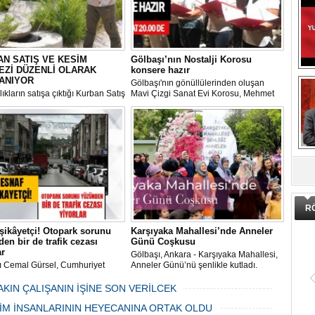
N SATIŞ VE KESİM
Gölbaşı’nın Nostalji Korosu
EZİ DÜZENLİ OLARAK
konsere hazır
ANIYOR
Gölbaşı'nın gönüllülerinden oluşan
ıkların satışa çıktığı Kurban Satış
Mavi Çizgi Sanat Evi Korosu, Mehmet
im Merkezi, haşere ve
Akif Ersoy Kültür Merkezi’nde vereceği
ların önüne geçilmesi amacıyla
konsere hızır.
 Gölbaşı Belediyesi ekipleri
dan düzenli olarak ilaçlanıyor.
DA
R
şikâyetçi! Otopark sorunu
Karşıyaka Mahallesi’nde Anneler
en bir de trafik cezası
Günü Coşkusu
ar
Gölbaşı, Ankara - Karşıyaka Mahallesi,
ı Cemal Gürsel, Cumhuriyet
Anneler Günü’nü şenlikle kutladı.
 ve ara sokaklarda işyeri
Mahalle muhtarı Gülay Candemir’in
 esnaf ve alışverişe gelen
öncülüğünde düzenlenen 1. Karşıyaka
AKIN ÇALIŞANIN İŞİNE SON VERİLCEK
şlar park cezaları yüzünden
mahallesi şenliği anneler günü etkinliği
06 Mayıs 2024 Pazartesi 15:47
LİM İNSANLARININ HEYECANINA ORTAK OLDU
an bezdi.