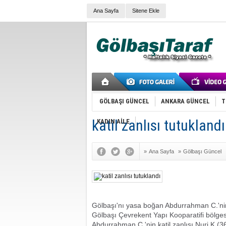
Ana Sayfa
Sitene Ekle
GÖLBAŞI GÜNCEL
ANKARA GÜNCEL
T
katil zanlısı tutuklandı
KADIN AİLE
»
Ana Sayfa
»
Gölbaşı Güncel
Gölbaşı'nı yasa boğan Abdurrahman C.'nin
Gölbaşı Çevrekent Yapı Kooparatifi bölge
Abdurrahman C.'nin katil zanlısı Nuri K.(3