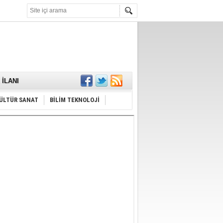
KARŞILANDI
İLANI
ldı
or
Hayrı
ÜLTÜR SANAT
BİLİM TEKNOLOJİ
MAMALIDIR.
nda
RDI!