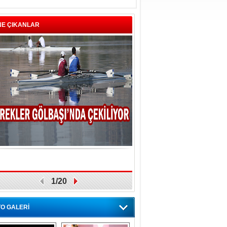
NE ÇIKANLAR
1/20
O GALERİ