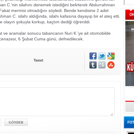
n C.'nin silahını denemek istediğini belirterek Abdurrahman
 Fakat mermisi olmadığını söyledi. Bende kendisine 2 adet
Ö
an C. silahı aldığında, silahı kafasına dayayıp bir el ateş etti.
 olayın şokuyla korkup, kaçtım dediği öğrenildi.
at ve aramalar sonucu tabancanın Nuri K.'ye ait otomobilde
 cenazesi, 6 Şubat Cuma günü, defnedilecek.
Tweet
FOT