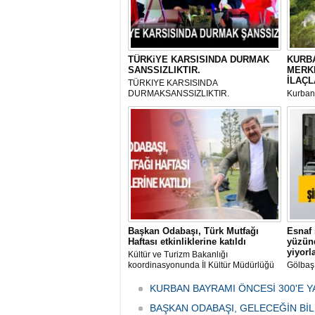
TÜRKiYE KARSISINDA DURMAK
KURBA
SANSSIZLIKTIR.
MERK
İLAÇL
TÜRKIYE KARSISINDA
DURMAKSANSSIZLIKTIR.
Kurbanl
ve Kes
mikrop
her gün
tarafın
Başkan Odabaşı, Türk Mutfağı
Esnaf 
Haftası etkinliklerine katıldı
yüzünd
yiyorl
Kültür ve Turizm Bakanlığı
koordinasyonunda İl Kültür Müdürlüğü
Gölbaş
tarafından düzenlenen "Türk Mutfağı
Caddesi
Haftası" etkinlikleri Ankara'da devam
bulunan
KURBAN BAYRAMI ÖNCESİ 300'E Y
ediyor.
vatanda
BAŞKAN ODABAŞI, GELECEĞİN Bİ
canınd