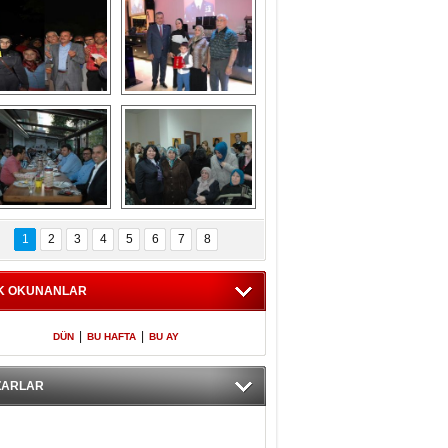
Gölbaşı GAZZE 
Kaymakamlıktan 
İÇİN YÜRÜDÜ
iftar yemeği
aymakamlıktan 
NERGÜL 
iftar yemeği
YILDIRIM SEÇİM 
1
2
3
4
5
6
7
8
BÜROSUNU AÇTI
K OKUNANLAR
|
|
DÜN
BU HAFTA
BU AY
ZARLAR