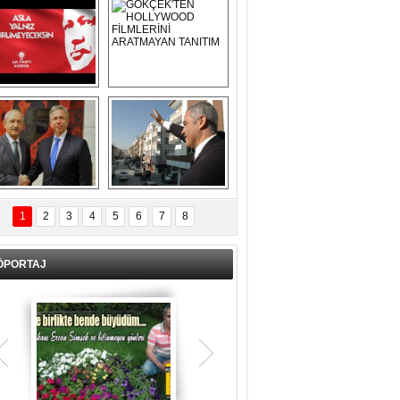
Asla Yalnız 
GÖKÇEK'TEN 
Yürümeyeceksin 
HOLLYWOOD 
Uzun Adam
FİLMLERİNİ 
ARATMAYAN 
TANITIM
L İÇERİ ZÜBÜK!
ERCAN ŞİMŞEK 
GÖLBAŞI'NDA 
1
2
3
4
5
6
7
8
KASIRGA ETKİSİ 
YARATTI !
ÖPORTAJ
Teşrik tekbiri nedir? Ne anlama gelir?
Kurban Bayramının arefe günü sabah
namazından itibaren bayramın