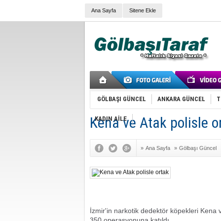
Ana Sayfa
Sitene Ekle
GÖLBAŞI GÜNCEL
ANKARA GÜNCEL
T
Kena ve Atak polisle o
KADIN AİLE
»
Ana Sayfa
»
Gölbaşı Güncel
İzmir'in narkotik dedektör köpekleri Kena v
350 operasyonuna katıldı.