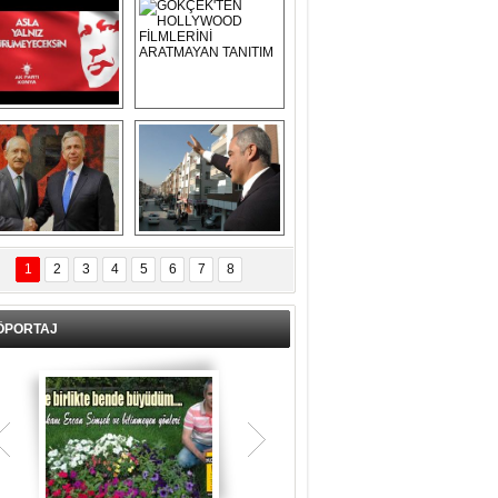
Asla Yalnız 
GÖKÇEK'TEN 
Yürümeyeceksin 
HOLLYWOOD 
Uzun Adam
FİLMLERİNİ 
ARATMAYAN 
TANITIM
L İÇERİ ZÜBÜK!
ERCAN ŞİMŞEK 
GÖLBAŞI'NDA 
1
2
3
4
5
6
7
8
KASIRGA ETKİSİ 
YARATTI !
ÖPORTAJ
"İman İslam Kardeşliği"
Teşrik tekbiri nedir? Ne anlama gelir?
İman; güvenmek, tasdik etmek, teslim
Kurban Bayramının arefe günü sabah
olmak, boyun eğmek, bir şeye kesin
namazından itibaren bayramın