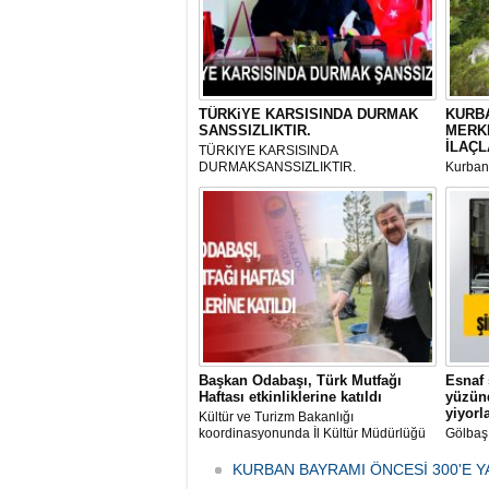
TÜRKiYE KARSISINDA DURMAK
KURBA
SANSSIZLIKTIR.
MERK
İLAÇL
TÜRKIYE KARSISINDA
DURMAKSANSSIZLIKTIR.
Kurbanl
ve Kes
mikrop
her gün
tarafın
Başkan Odabaşı, Türk Mutfağı
Esnaf 
Haftası etkinliklerine katıldı
yüzünd
yiyorl
Kültür ve Turizm Bakanlığı
koordinasyonunda İl Kültür Müdürlüğü
Gölbaş
tarafından düzenlenen "Türk Mutfağı
Caddesi
Haftası" etkinlikleri Ankara'da devam
bulunan
KURBAN BAYRAMI ÖNCESİ 300'E Y
ediyor.
vatanda