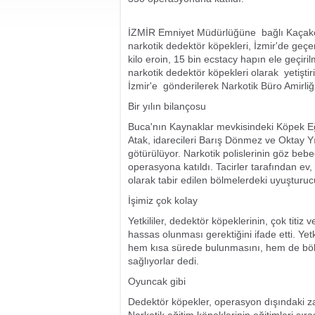
İZMİR Emniyet Müdürlüğüne bağlı Kaçakçıl
narkotik dedektör köpekleri, İzmir'de geçe
kilo eroin, 15 bin ecstacy hapın ele geçi
narkotik dedektör köpekleri olarak yetişti
İzmir'e gönderilerek Narkotik Büro Amirliğ
Bir yılın bilançosu
Buca'nın Kaynaklar mevkisindeki Köpek Eği
Atak, idarecileri Barış Dönmez ve Oktay Yı
götürülüyor. Narkotik polislerinin göz beb
operasyona katıldı. Tacirler tarafından ev,
olarak tabir edilen bölmelerdeki uyuşturuc
İşimiz çok kolay
Yetkililer, dedektör köpeklerinin, çok titiz 
hassas olunması gerektiğini ifade etti. Yetk
hem kısa sürede bulunmasını, hem de bö
sağlıyorlar dedi.
Oyuncak gibi
Dedektör köpekler, operasyon dışındaki zam