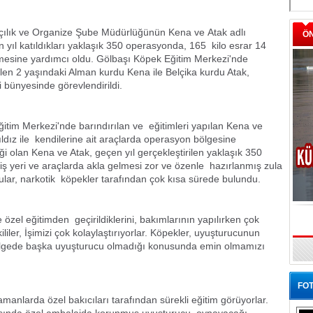
ık ve Organize Şube Müdürlüğünün Kena ve Atak adlı
Ö
n yıl katıldıkları yaklaşık 350 operasyonda, 165 kilo esrar 14
rilmesine yardımcı oldu. Gölbaşı Köpek Eğitim Merkezi'nde
rilen 2 yaşındaki Alman kurdu Kena ile Belçika kurdu Atak,
i bünyesinde görevlendirildi.
tim Merkezi'nde barındırılan ve eğitimleri yapılan Kena ve
ldız ile kendilerine ait araçlarda operasyon bölgesine
eği olan Kena ve Atak, geçen yıl gerçekleştirilen yaklaşık 350
 iş yeri ve araçlarda akla gelmesi zor ve özenle hazırlanmış zula
ular, narkotik köpekler tarafından çok kısa sürede bulundu.
ve özel eğitimden geçirildiklerini, bakımlarının yapılırken çok
ililer, İşimizi çok kolaylaştırıyorlar. Köpekler, uyuşturucunun
lgede başka uyuşturucu olmadığı konusunda emin olmamızı
FOT
anlarda özel bakıcıları tarafından sürekli eğitim görüyorlar.