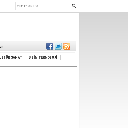
KARŞILANDI
İLANI
ldı
or
Hayrı
ÜLTÜR SANAT
BİLİM TEKNOLOJİ
MAMALIDIR.
nda
RDI!