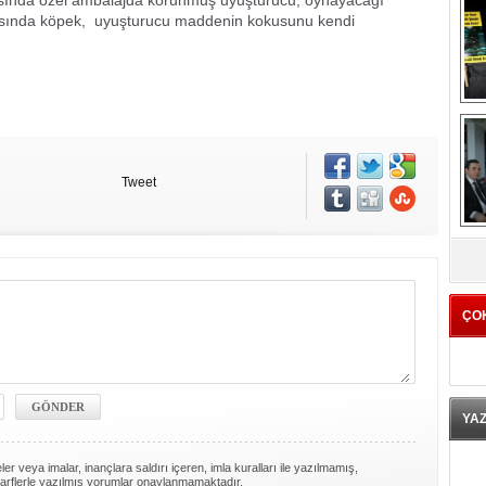
ırasında özel ambalajda korunmuş uyuşturucu, oynayacağı
nrasında köpek, uyuşturucu maddenin kokusunu kendi
Tweet
K
ÇO
YA
er veya imalar, inançlara saldırı içeren, imla kuralları ile yazılmamış,
arflerle yazılmış yorumlar onaylanmamaktadır.