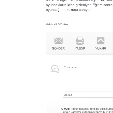
Narkotik eğitim köpeklerinin eğitimleri s
oyuncakların içine gizleniyor. Eğitim so
oyuncağının kokusu sanıyor.
Haluk YILDIZ (AA)
UYARI:
Küfür, hakaret, rencide edici cümlel
Türkçe karakter kullanılmayan ve büyük h