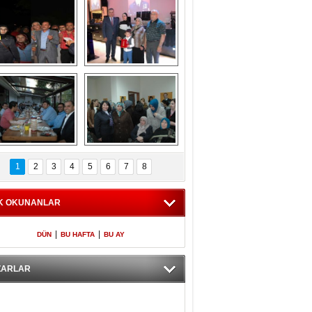
Gölbaşı GAZZE 
Kaymakamlıktan 
İÇİN YÜRÜDÜ
iftar yemeği
aymakamlıktan 
NERGÜL 
iftar yemeği
YILDIRIM SEÇİM 
1
2
3
4
5
6
7
8
BÜROSUNU AÇTI
K OKUNANLAR
|
|
DÜN
BU HAFTA
BU AY
ZARLAR