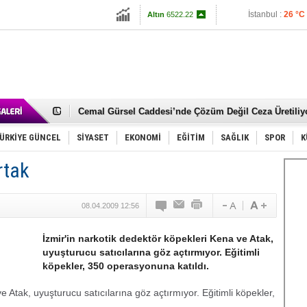
13703.13
İstanbul :
26 °C
Altın
6522.22
İzmir :
28 °C
Dolar
47.5929
Euro
55.0913
RIZA KAYAALP GÖLBAŞI SANAYİSİNDE DUALARLA 
ANKARA VAKFI KURUCULAR KURULU GENEL KURUL 
Gölbaşı’nda 167 Çiftçiye 30 Ton Nohut Tohumu Dağıtı
Cemal Gürsel Caddesi’nde Çözüm Değil Ceza Üretiliy
Samet Keskin’den Annesi Gülsen Keskin İçin Lokma 
FAİZ ORANI YÜZDE 25’TEN YÜZDE 20’YE ÇEKİLDİ.
ÜRKİYE GÜNCEL
SİYASET
EKONOMİ
EĞİTİM
SAĞLIK
SPOR
K
OLİMPİK HOKEY SAHASI GÖLBAŞI’nda
SÖZ YERİNE DESTEK İSTİYOR
rtak
TÜRKİYE (Türkün Diyarı)
SPOR KLUPLERİMİZ VE SPORCULAR SAHİPSİZ KAL
Mikail Arıkan’a Yeni Görev
08.04.2009 12:56
RECEP TAYYİP ERDOĞAN 15 TEMMUZ’da GÖLBAŞI’
ODABAŞI’NIN GİZLİ ZİYARETLERİ SİYASETİ KARIŞTI
Gölbaşı Belediyesi’nde Gece Nöbeti Mi Var?
İzmir'in narkotik dedektör köpekleri Kena ve Atak,
İNCEK PARKI’NI YOK ETTİNİZ
uyuşturucu satıcılarına göz açtırmıyor. Eğitimli
köpekler, 350 operasyonuna katıldı.
e Atak, uyuşturucu satıcılarına göz açtırmıyor. Eğitimli köpekler,