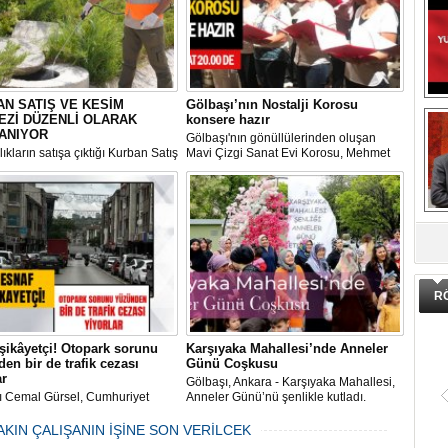
N SATIŞ VE KESİM
Gölbaşı’nın Nostalji Korosu
EZİ DÜZENLİ OLARAK
konsere hazır
ANIYOR
Gölbaşı'nın gönüllülerinden oluşan
ıkların satışa çıktığı Kurban Satış
Mavi Çizgi Sanat Evi Korosu, Mehmet
im Merkezi, haşere ve
Akif Ersoy Kültür Merkezi’nde vereceği
ların önüne geçilmesi amacıyla
konsere hızır.
 Gölbaşı Belediyesi ekipleri
dan düzenli olarak ilaçlanıyor.
DA
R
şikâyetçi! Otopark sorunu
Karşıyaka Mahallesi’nde Anneler
en bir de trafik cezası
Günü Coşkusu
ar
Gölbaşı, Ankara - Karşıyaka Mahallesi,
ı Cemal Gürsel, Cumhuriyet
Anneler Günü’nü şenlikle kutladı.
 ve ara sokaklarda işyeri
Mahalle muhtarı Gülay Candemir’in
 esnaf ve alışverişe gelen
öncülüğünde düzenlenen 1. Karşıyaka
AKIN ÇALIŞANIN İŞİNE SON VERİLCEK
şlar park cezaları yüzünden
mahallesi şenliği anneler günü etkinliği