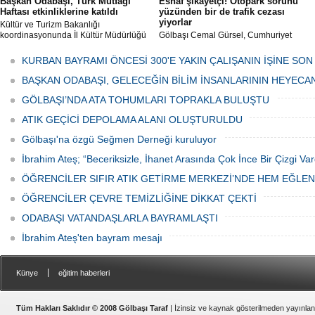
Başkan Odabaşı, Türk Mutfağı
Esnaf şikâyetçi! Otopark sorunu
Haftası etkinliklerine katıldı
yüzünden bir de trafik cezası
yiyorlar
Kültür ve Turizm Bakanlığı
koordinasyonunda İl Kültür Müdürlüğü
Gölbaşı Cemal Gürsel, Cumhuriyet
tarafından düzenlenen "Türk Mutfağı
Caddesi ve ara sokaklarda işyeri
Haftası" etkinlikleri Ankara'da devam
bulunan esnaf ve alışverişe gelen
KURBAN BAYRAMI ÖNCESİ 300'E YAKIN ÇALIŞANIN İŞİNE SON
ediyor.
vatandaşlar park cezaları yüzünden
canından bezdi.
BAŞKAN ODABAŞI, GELECEĞİN BİLİM İNSANLARININ HEYECA
GÖLBAŞI’NDA ATA TOHUMLARI TOPRAKLA BULUŞTU
ATIK GEÇİCİ DEPOLAMA ALANI OLUŞTURULDU
Gölbaşı'na özgü Seğmen Derneği kuruluyor
İbrahim Ateş; “Beceriksizle, İhanet Arasında Çok İnce Bir Çizgi Var
ÖĞRENCİLER SIFIR ATIK GETİRME MERKEZİ’NDE HEM EĞLE
ÖĞRENCİLER ÇEVRE TEMİZLİĞİNE DİKKAT ÇEKTİ
ODABAŞI VATANDAŞLARLA BAYRAMLAŞTI
İbrahim Ateş'ten bayram mesajı
|
Künye
eğitim haberleri
Tüm Hakları Saklıdır © 2008 Gölbaşı Taraf
| İzinsiz ve kaynak gösterilmeden yayınla