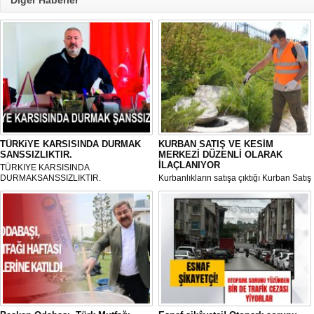
Diğer Haberler
TÜRKiYE KARSISINDA DURMAK
KURBAN SATIŞ VE KESİM
SANSSIZLIKTIR.
MERKEZİ DÜZENLİ OLARAK
İLAÇLANIYOR
TÜRKIYE KARSISINDA
DURMAKSANSSIZLIKTIR.
Kurbanlıkların satışa çıktığı Kurban Satış
ve Kesim Merkezi, haşere ve
mikropların önüne geçilmesi amacıyla
her gün Gölbaşı Belediyesi ekipleri
tarafından düzenli olarak ilaçlanıyor.