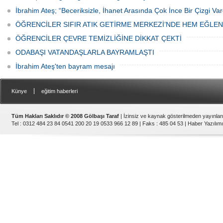
İbrahim Ateş; “Beceriksizle, İhanet Arasında Çok İnce Bir Çizgi Var
ÖĞRENCİLER SIFIR ATIK GETİRME MERKEZİ’NDE HEM EĞLE
ÖĞRENCİLER ÇEVRE TEMİZLİĞİNE DİKKAT ÇEKTİ
ODABAŞI VATANDAŞLARLA BAYRAMLAŞTI
İbrahim Ateş'ten bayram mesajı
|
Künye
eğitim haberleri
Tüm Hakları Saklıdır © 2008 Gölbaşı Taraf
| İzinsiz ve kaynak gösterilmeden yayınla
Tel : 0312 484 23 84 0541 200 20 19 0533 966 12 89 | Faks : 485 04 53 |
Haber Yazılımı