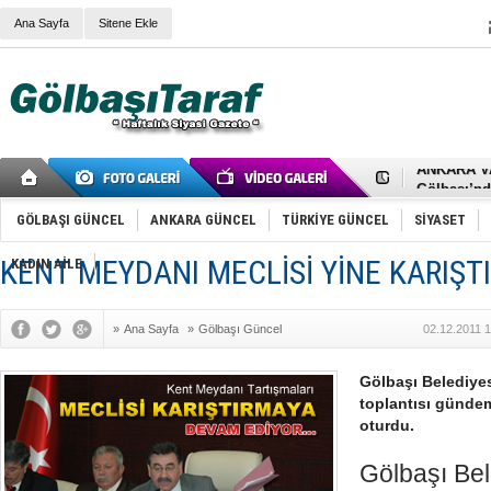
Ana Sayfa
Sitene Ekle
RIZA KAY
ANKARA V
Gölbaşı’nd
Cemal Gürs
Samet Kesk
GÖLBAŞI GÜNCEL
ANKARA GÜNCEL
TÜRKİYE GÜNCEL
SİYASET
FAİZ ORAN
OLİMPİK 
KENT MEYDANI MECLİSİ YİNE KARIŞTI
KADIN AİLE
SÖZ YERİ
TÜRKİYE (T
SPOR KLU
»
Ana Sayfa
»
Gölbaşı Güncel
02.12.2011 
Mikail Arı
RECEP TA
ODABAŞI’N
Gölbaşı Belediyesi
Gölbaşı Be
toplantısı gündem
İNCEK PAR
oturdu.
Gölbaşı Bel