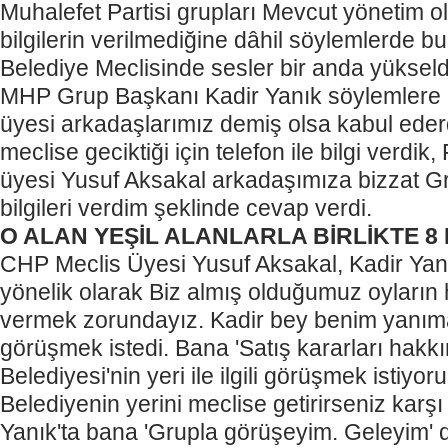
Muhalefet Partisi grupları Mevcut yönetim
bilgilerin verilmediğine dâhil söylemlerde 
Belediye Meclisinde sesler bir anda yükseld
MHP Grup Başkanı Kadir Yanık söylemlere 
üyesi arkadaşlarımız demiş olsa kabul ede
meclise geciktiği için telefon ile bilgi verdik
üyesi Yusuf Aksakal arkadaşımıza bizzat G
bilgileri verdim şeklinde cevap verdi.
O ALAN YEŞİL ALANLARLA BİRLİKTE 8
CHP Meclis Üyesi Yusuf Aksakal, Kadir Yanı
yönelik olarak Biz almış olduğumuz oyların 
vermek zorundayız. Kadir bey benim yanıma
görüşmek istedi. Bana 'Satış kararları hakk
Belediyesi'nin yeri ile ilgili görüşmek istiy
Belediyenin yerini meclise getirirseniz karş
Yanık'ta bana 'Grupla görüşeyim. Geleyim' ded