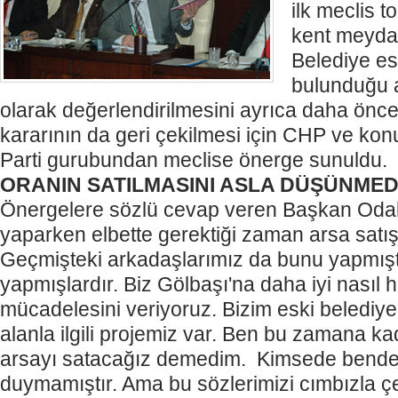
ilk meclis 
kent meydan
Belediye es
bulunduğu 
olarak değerlendirilmesini ayrıca daha önce
kararının da geri çekilmesi için CHP ve kon
Parti gurubundan meclise önerge sunuldu.
ORANIN SATILMASINI ASLA DÜŞÜNMEDİ
Önergelere sözlü cevap veren Başkan Odaba
yaparken elbette gerektiği zaman arsa satış
Geçmişteki arkadaşlarımız da bunu yapmıştır
yapmışlardır. Biz Gölbaşı'na daha iyi nasıl 
mücadelesini veriyoruz. Bizim eski belediy
alanla ilgili projemiz var. Ben bu zamana k
arsayı satacağız demedim. Kimsede benden
duymamıştır. Ama bu sözlerimizi cımbızla ç