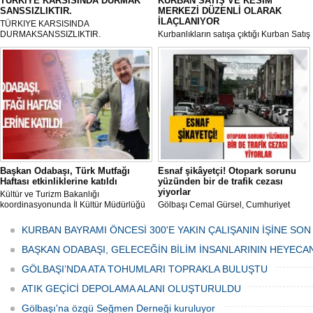
TÜRKiYE KARSISINDA DURMAK
KURBAN SATIŞ VE KESİM
SANSSIZLIKTIR.
MERKEZİ DÜZENLİ OLARAK
İLAÇLANIYOR
TÜRKIYE KARSISINDA
DURMAKSANSSIZLIKTIR.
Kurbanlıkların satışa çıktığı Kurban Satış
ve Kesim Merkezi, haşere ve
mikropların önüne geçilmesi amacıyla
her gün Gölbaşı Belediyesi ekipleri
tarafından düzenli olarak ilaçlanıyor.
Başkan Odabaşı, Türk Mutfağı
Esnaf şikâyetçi! Otopark sorunu
Haftası etkinliklerine katıldı
yüzünden bir de trafik cezası
yiyorlar
Kültür ve Turizm Bakanlığı
koordinasyonunda İl Kültür Müdürlüğü
Gölbaşı Cemal Gürsel, Cumhuriyet
tarafından düzenlenen "Türk Mutfağı
Caddesi ve ara sokaklarda işyeri
Haftası" etkinlikleri Ankara'da devam
bulunan esnaf ve alışverişe gelen
KURBAN BAYRAMI ÖNCESİ 300'E YAKIN ÇALIŞANIN İŞİNE SON
ediyor.
vatandaşlar park cezaları yüzünden
canından bezdi.
BAŞKAN ODABAŞI, GELECEĞİN BİLİM İNSANLARININ HEYECA
GÖLBAŞI’NDA ATA TOHUMLARI TOPRAKLA BULUŞTU
ATIK GEÇİCİ DEPOLAMA ALANI OLUŞTURULDU
Gölbaşı'na özgü Seğmen Derneği kuruluyor