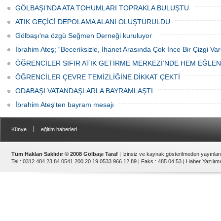
GÖLBAŞI’NDA ATA TOHUMLARI TOPRAKLA BULUŞTU
ATIK GEÇİCİ DEPOLAMA ALANI OLUŞTURULDU
Gölbaşı'na özgü Seğmen Derneği kuruluyor
İbrahim Ateş; “Beceriksizle, İhanet Arasında Çok İnce Bir Çizgi Var
ÖĞRENCİLER SIFIR ATIK GETİRME MERKEZİ’NDE HEM EĞLE
ÖĞRENCİLER ÇEVRE TEMİZLİĞİNE DİKKAT ÇEKTİ
ODABAŞI VATANDAŞLARLA BAYRAMLAŞTI
İbrahim Ateş'ten bayram mesajı
|
Künye
eğitim haberleri
Tüm Hakları Saklıdır © 2008 Gölbaşı Taraf
| İzinsiz ve kaynak gösterilmeden yayınla
Tel : 0312 484 23 84 0541 200 20 19 0533 966 12 89 | Faks : 485 04 53 |
Haber Yazılımı