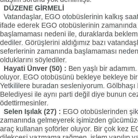
DÜZENE GİRMELİ
Vatandaşlar, EGO otobüslerinin kalkış saa
ifade ederek EGO otobüslerinin zamanında 
başlamaması nedeni ile, duraklarda beklem
dediler. Görüşlerini aldığımız bazı vatanda
seferlerinin zamanında başlamaması neden
olduklarını söylediler.
Hayati Ünver (50) :
Ben yaşlı bir adamım. 
oluyor. EGO otobüsünü bekleye bekleye bir
Yetkililere buradan sesleniyorum. Gölbhaşı
Belediyesi ile aynı parti değil diye bunun ce
ödettirmesinler.
Selen Işılak (27) :
EGO otobüslerinden şik
zamanında gelmeyerek işimizden gücümüzde
araç kullanan şoförler oluyor. Bir çok kez 
dilekçesi yazmama rağmen, işlem yapılıp ya