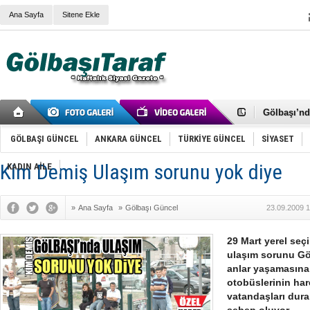
Ana Sayfa
Sitene Ekle
RIZA KAY
ANKARA V
Gölbaşı’nd
Cemal Gürs
Samet Kesk
GÖLBAŞI GÜNCEL
ANKARA GÜNCEL
TÜRKİYE GÜNCEL
SİYASET
FAİZ ORAN
OLİMPİK 
Kim Demiş Ulaşım sorunu yok diye
KADIN AİLE
SÖZ YERİ
TÜRKİYE (T
SPOR KLU
»
Ana Sayfa
»
Gölbaşı Güncel
23.09.2009 1
Mikail Arı
RECEP TA
ODABAŞI’N
29 Mart yerel seç
Gölbaşı Be
ulaşım sorunu Göl
İNCEK PAR
anlar yaşamasına
otobüslerinin ha
vatandaşları dur