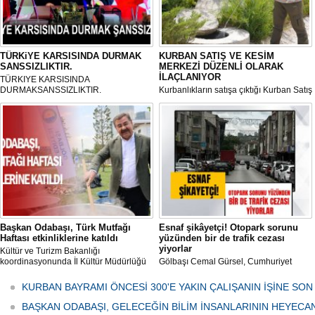
TÜRKiYE KARSISINDA DURMAK
KURBAN SATIŞ VE KESİM
SANSSIZLIKTIR.
MERKEZİ DÜZENLİ OLARAK
İLAÇLANIYOR
TÜRKIYE KARSISINDA
DURMAKSANSSIZLIKTIR.
Kurbanlıkların satışa çıktığı Kurban Satış
ve Kesim Merkezi, haşere ve
mikropların önüne geçilmesi amacıyla
her gün Gölbaşı Belediyesi ekipleri
tarafından düzenli olarak ilaçlanıyor.
Başkan Odabaşı, Türk Mutfağı
Esnaf şikâyetçi! Otopark sorunu
Haftası etkinliklerine katıldı
yüzünden bir de trafik cezası
yiyorlar
Kültür ve Turizm Bakanlığı
koordinasyonunda İl Kültür Müdürlüğü
Gölbaşı Cemal Gürsel, Cumhuriyet
tarafından düzenlenen "Türk Mutfağı
Caddesi ve ara sokaklarda işyeri
Haftası" etkinlikleri Ankara'da devam
bulunan esnaf ve alışverişe gelen
KURBAN BAYRAMI ÖNCESİ 300'E YAKIN ÇALIŞANIN İŞİNE SON
ediyor.
vatandaşlar park cezaları yüzünden
canından bezdi.
BAŞKAN ODABAŞI, GELECEĞİN BİLİM İNSANLARININ HEYECA