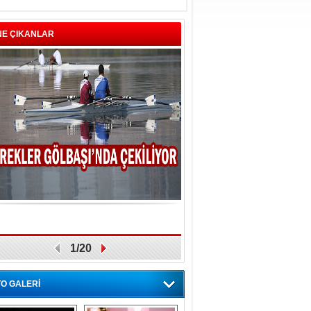
NE ÇIKANLAR
1/20
O GALERİ