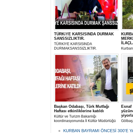
TÜRKiYE KARSISINDA DURMAK
KURBA
SANSSIZLIKTIR.
MERK
İLAÇL
TÜRKIYE KARSISINDA
DURMAKSANSSIZLIKTIR.
Kurbanl
ve Kes
mikrop
her gün
tarafın
Başkan Odabaşı, Türk Mutfağı
Esnaf 
Haftası etkinliklerine katıldı
yüzünd
yiyorl
Kültür ve Turizm Bakanlığı
koordinasyonunda İl Kültür Müdürlüğü
Gölbaş
tarafından düzenlenen "Türk Mutfağı
Caddesi
Haftası" etkinlikleri Ankara'da devam
bulunan
KURBAN BAYRAMI ÖNCESİ 300'E Y