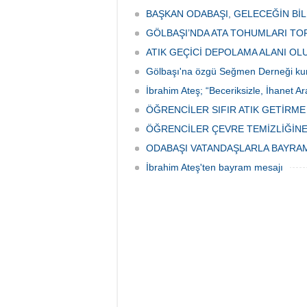
ediyor.
vatanda
BAŞKAN ODABAŞI, GELECEĞİN Bİ
canınd
GÖLBAŞI’NDA ATA TOHUMLARI TO
ATIK GEÇİCİ DEPOLAMA ALANI O
Gölbaşı'na özgü Seğmen Derneği ku
İbrahim Ateş; “Beceriksizle, İhanet Ar
ÖĞRENCİLER SIFIR ATIK GETİRM
ÖĞRENCİLER ÇEVRE TEMİZLİĞİNE
ODABAŞI VATANDAŞLARLA BAYRA
İbrahim Ateş'ten bayram mesajı