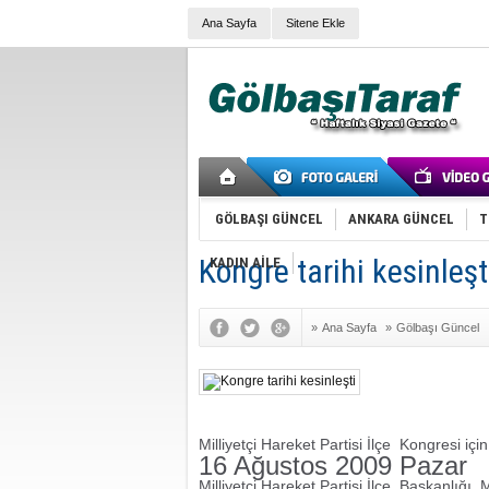
Ana Sayfa
Sitene Ekle
GÖLBAŞI GÜNCEL
ANKARA GÜNCEL
T
Kongre tarihi kesinleşt
KADIN AİLE
»
Ana Sayfa
»
Gölbaşı Güncel
Milliyetçi Hareket Partisi İlçe
Kongresi için
16 Ağustos 2009 Pazar
Milliyetçi Hareket Partisi İlçe
Başkanlığı, M