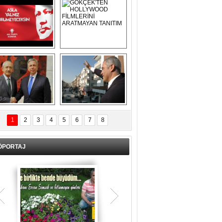
Asla Yalnız 
GÖKÇEK'TEN 
Yürümeyeceksin 
HOLLYWOOD 
Uzun Adam
FİLMLERİNİ 
ARATMAYAN 
TANITIM
L İÇERİ ZÜBÜK!
ERCAN ŞİMŞEK 
GÖLBAŞI'NDA 
1
2
3
4
5
6
7
8
KASIRGA ETKİSİ 
YARATTI !
ÖPORTAJ
Teşrik tekbiri nedir? Ne anlama gelir?
Kurban Bayramının arefe günü sabah
namazından itibaren bayramın