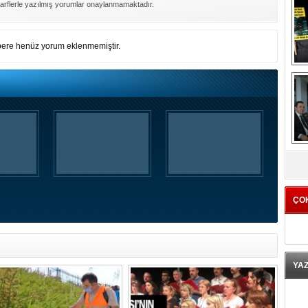
arflerle yazılmış yorumlar onaylanmamaktadır.
ere henüz yorum eklenmemiştir.
K
ÇO
YA