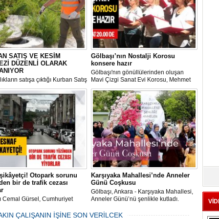
N SATIŞ VE KESİM
Gölbaşı’nın Nostalji Korosu
EZİ DÜZENLİ OLARAK
konsere hazır
ANIYOR
Gölbaşı'nın gönüllülerinden oluşan
ıkların satışa çıktığı Kurban Satış
Mavi Çizgi Sanat Evi Korosu, Mehmet
im Merkezi, haşere ve
Akif Ersoy Kültür Merkezi’nde vereceği
ların önüne geçilmesi amacıyla
konsere hızır.
 Gölbaşı Belediyesi ekipleri
dan düzenli olarak ilaçlanıyor.
şikâyetçi! Otopark sorunu
Karşıyaka Mahallesi’nde Anneler
en bir de trafik cezası
Günü Coşkusu
ar
Gölbaşı, Ankara - Karşıyaka Mahallesi,
ı Cemal Gürsel, Cumhuriyet
Anneler Günü’nü şenlikle kutladı.
VİD
 ve ara sokaklarda işyeri
Mahalle muhtarı Gülay Candemir’in
 esnaf ve alışverişe gelen
öncülüğünde düzenlenen 1. Karşıyaka
AKIN ÇALIŞANIN İŞİNE SON VERİLCEK