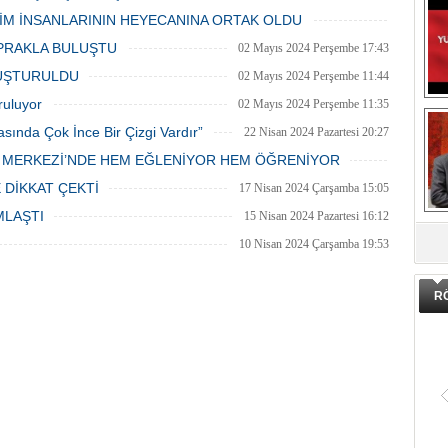
şlar park cezaları yüzünden
mahallesi şenliği anneler günü etkinliği
06 Mayıs 2024 Pazartesi 15:47
LİM İNSANLARININ HEYECANINA ORTAK OLDU
an bezdi.
06 Mayıs 2024 Pazartesi 15:31
PRAKLA BULUŞTU
02 Mayıs 2024 Perşembe 17:43
LUŞTURULDU
02 Mayıs 2024 Perşembe 11:44
ruluyor
02 Mayıs 2024 Perşembe 11:35
asında Çok İnce Bir Çizgi Vardır”
22 Nisan 2024 Pazartesi 20:27
E MERKEZİ’NDE HEM EĞLENİYOR HEM ÖĞRENİYOR
20 Nisan 2024 Cumartesi 15:26
 DİKKAT ÇEKTİ
17 Nisan 2024 Çarşamba 15:05
MLAŞTI
15 Nisan 2024 Pazartesi 16:12
DA
10 Nisan 2024 Çarşamba 19:53
R