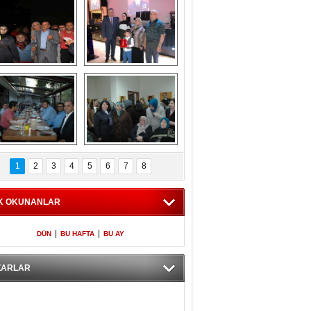
Gölbaşı GAZZE 
Kaymakamlıktan 
İÇİN YÜRÜDÜ
iftar yemeği
aymakamlıktan 
NERGÜL 
iftar yemeği
YILDIRIM SEÇİM 
1
2
3
4
5
6
7
8
BÜROSUNU AÇTI
K OKUNANLAR
|
|
DÜN
BU HAFTA
BU AY
ZARLAR