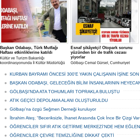
her gün Gölbaşı Belediyesi ekipleri
tarafından düzenli olarak ilaçlanıyor.
Başkan Odabaşı, Türk Mutfağı
Esnaf şikâyetçi! Otopark sorunu
Haftası etkinliklerine katıldı
yüzünden bir de trafik cezası
yiyorlar
Kültür ve Turizm Bakanlığı
koordinasyonunda İl Kültür Müdürlüğü
Gölbaşı Cemal Gürsel, Cumhuriyet
tarafından düzenlenen "Türk Mutfağı
Caddesi ve ara sokaklarda işyeri
Haftası" etkinlikleri Ankara'da devam
bulunan esnaf ve alışverişe gelen
KURBAN BAYRAMI ÖNCESİ 300'E YAKIN ÇALIŞANIN İŞİNE SON
ediyor.
vatandaşlar park cezaları yüzünden
canından bezdi.
BAŞKAN ODABAŞI, GELECEĞİN BİLİM İNSANLARININ HEYECA
GÖLBAŞI’NDA ATA TOHUMLARI TOPRAKLA BULUŞTU
ATIK GEÇİCİ DEPOLAMA ALANI OLUŞTURULDU
Gölbaşı'na özgü Seğmen Derneği kuruluyor
İbrahim Ateş; “Beceriksizle, İhanet Arasında Çok İnce Bir Çizgi Var
ÖĞRENCİLER SIFIR ATIK GETİRME MERKEZİ’NDE HEM EĞLE
ÖĞRENCİLER ÇEVRE TEMİZLİĞİNE DİKKAT ÇEKTİ