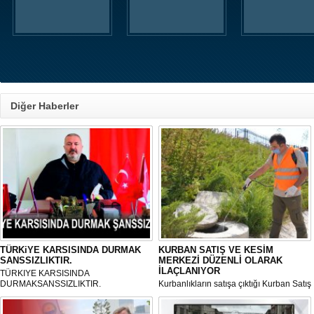
Diğer Haberler
TÜRKiYE KARSISINDA DURMAK
KURBAN SATIŞ VE KESİM
SANSSIZLIKTIR.
MERKEZİ DÜZENLİ OLARAK
İLAÇLANIYOR
TÜRKIYE KARSISINDA
DURMAKSANSSIZLIKTIR.
Kurbanlıkların satışa çıktığı Kurban Satış
ve Kesim Merkezi, haşere ve
mikropların önüne geçilmesi amacıyla