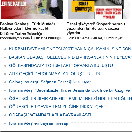
Başkan Odabaşı, Türk Mutfağı
Esnaf şikâyetçi! Otopark sorunu
Haftası etkinliklerine katıldı
yüzünden bir de trafik cezası
yiyorlar
Kültür ve Turizm Bakanlığı
koordinasyonunda İl Kültür Müdürlüğü
Gölbaşı Cemal Gürsel, Cumhuriyet
tarafından düzenlenen "Türk Mutfağı
Caddesi ve ara sokaklarda işyeri
Haftası" etkinlikleri Ankara'da devam
bulunan esnaf ve alışverişe gelen
KURBAN BAYRAMI ÖNCESİ 300'E YAKIN ÇALIŞANIN İŞİNE SON
ediyor.
vatandaşlar park cezaları yüzünden
canından bezdi.
BAŞKAN ODABAŞI, GELECEĞİN BİLİM İNSANLARININ HEYECA
GÖLBAŞI’NDA ATA TOHUMLARI TOPRAKLA BULUŞTU
ATIK GEÇİCİ DEPOLAMA ALANI OLUŞTURULDU
Gölbaşı'na özgü Seğmen Derneği kuruluyor
İbrahim Ateş; “Beceriksizle, İhanet Arasında Çok İnce Bir Çizgi Var
ÖĞRENCİLER SIFIR ATIK GETİRME MERKEZİ’NDE HEM EĞLE
ÖĞRENCİLER ÇEVRE TEMİZLİĞİNE DİKKAT ÇEKTİ
ODABAŞI VATANDAŞLARLA BAYRAMLAŞTI
İbrahim Ateş'ten bayram mesajı