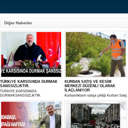
Diğer Haberler
TÜRKiYE KARSISINDA DURMAK
KURBAN SATIŞ VE KESİM
SANSSIZLIKTIR.
MERKEZİ DÜZENLİ OLARAK
İLAÇLANIYOR
TÜRKIYE KARSISINDA
DURMAKSANSSIZLIKTIR.
Kurbanlıkların satışa çıktığı Kurban Satış
ve Kesim Merkezi, haşere ve
mikropların önüne geçilmesi amacıyla
her gün Gölbaşı Belediyesi ekipleri
tarafından düzenli olarak ilaçlanıyor.