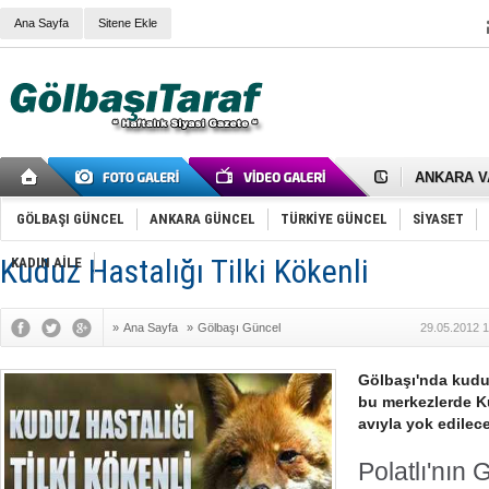
Ana Sayfa
Sitene Ekle
RIZA KAY
ANKARA V
Gölbaşı’nd
Cemal Gürs
GÖLBAŞI GÜNCEL
ANKARA GÜNCEL
TÜRKİYE GÜNCEL
SİYASET
Samet Kesk
FAİZ ORAN
OLİMPİK 
Kuduz Hastalığı Tilki Kökenli
KADIN AİLE
SÖZ YERİ
TÜRKİYE (T
SPOR KLU
»
Ana Sayfa
»
Gölbaşı Güncel
29.05.2012 1
Mikail Arı
RECEP TA
ODABAŞI’N
Gölbaşı'nda kudu
Gölbaşı Be
bu merkezlerde Ku
İNCEK PAR
avıyla yok edilec
Polatlı'nın