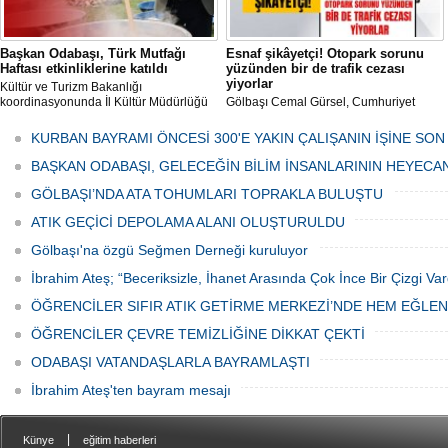
Başkan Odabaşı, Türk Mutfağı
Esnaf şikâyetçi! Otopark sorunu
Haftası etkinliklerine katıldı
yüzünden bir de trafik cezası
yiyorlar
Kültür ve Turizm Bakanlığı
koordinasyonunda İl Kültür Müdürlüğü
Gölbaşı Cemal Gürsel, Cumhuriyet
tarafından düzenlenen "Türk Mutfağı
Caddesi ve ara sokaklarda işyeri
Haftası" etkinlikleri Ankara'da devam
bulunan esnaf ve alışverişe gelen
KURBAN BAYRAMI ÖNCESİ 300'E YAKIN ÇALIŞANIN İŞİNE SON
ediyor.
vatandaşlar park cezaları yüzünden
canından bezdi.
BAŞKAN ODABAŞI, GELECEĞİN BİLİM İNSANLARININ HEYECA
GÖLBAŞI’NDA ATA TOHUMLARI TOPRAKLA BULUŞTU
ATIK GEÇİCİ DEPOLAMA ALANI OLUŞTURULDU
Gölbaşı'na özgü Seğmen Derneği kuruluyor
İbrahim Ateş; “Beceriksizle, İhanet Arasında Çok İnce Bir Çizgi Var
ÖĞRENCİLER SIFIR ATIK GETİRME MERKEZİ’NDE HEM EĞLE
ÖĞRENCİLER ÇEVRE TEMİZLİĞİNE DİKKAT ÇEKTİ
ODABAŞI VATANDAŞLARLA BAYRAMLAŞTI
İbrahim Ateş'ten bayram mesajı
|
Künye
eğitim haberleri