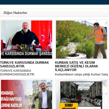
Diğer Haberler
TÜRKiYE KARSISINDA DURMAK
KURBAN SATIŞ VE KESİM
SANSSIZLIKTIR.
MERKEZİ DÜZENLİ OLARAK
İLAÇLANIYOR
TÜRKIYE KARSISINDA
DURMAKSANSSIZLIKTIR.
Kurbanlıkların satışa çıktığı Kurban Satış
ve Kesim Merkezi, haşere ve
mikropların önüne geçilmesi amacıyla
her gün Gölbaşı Belediyesi ekipleri
tarafından düzenli olarak ilaçlanıyor.