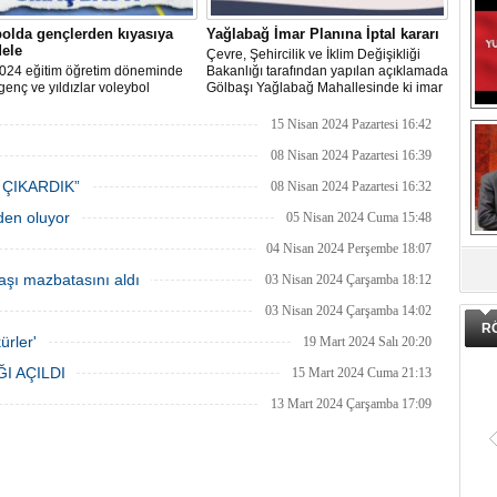
olda gençlerden kıyasıya
Yağlabağ İmar Planına İptal kararı
ele
Çevre, Şehircilik ve İklim Değişikliği
024 eğitim öğretim döneminde
Bakanlığı tarafından yapılan açıklamada
genç ve yıldızlar voleybol
Gölbaşı Yağlabağ Mahallesinde ki imar
asında birincilik için yarıştı.
planı iptal edildi.
15 Nisan 2024 Pazartesi 16:42
08 Nisan 2024 Pazartesi 16:39
 ÇIKARDIK”
08 Nisan 2024 Pazartesi 16:32
eden oluyor
05 Nisan 2024 Cuma 15:48
DA
04 Nisan 2024 Perşembe 18:07
şı mazbatasını aldı
03 Nisan 2024 Çarşamba 18:12
03 Nisan 2024 Çarşamba 14:02
R
ürler'
19 Mart 2024 Salı 20:20
I AÇILDI
15 Mart 2024 Cuma 21:13
13 Mart 2024 Çarşamba 17:09