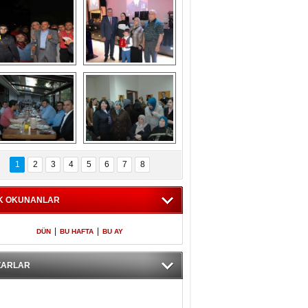
Gölbaşı GAZZE 
Kaymakamlıktan 
İÇİN YÜRÜDÜ
iftar yemeği
aymakamlıktan 
NERGÜL 
iftar yemeği
YILDIRIM SEÇİM 
1
2
3
4
5
6
7
8
BÜROSUNU AÇTI
K OKUNANLAR
|
|
DÜN
BU HAFTA
BU AY
ZARLAR