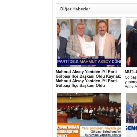
Diğer Haberler
Mahmut Aksoy Yeniden İYİ Parti
MUTL
Gölbaşı İlçe Başkanı Oldu Kaynak:
Gölbaşı
Mahmut Aksoy Yeniden İYİ Parti
yapmış 
Gölbaşı İlçe Başkanı Oldu
Anne M
Mahmut Aksoy Yeniden İYİ Parti Gölbaşı
hem iç
İlçe Başkanı Oldu
ihtiyaç
ediyor 
veriyor.