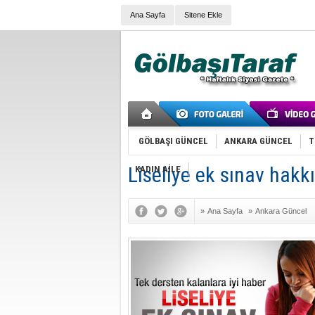
Ana Sayfa
Sitene Ekle
GÖLBAŞI GÜNCEL
ANKARA GÜNCEL
T
Liseliye ek sınav hakkı
KADIN AİLE
»
Ana Sayfa
»
Ankara Güncel