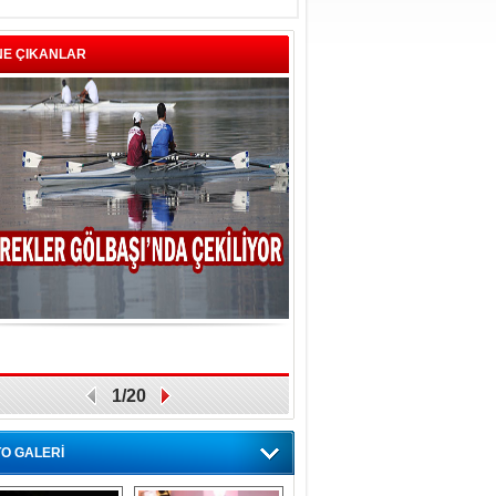
NE ÇIKANLAR
1/20
O GALERİ