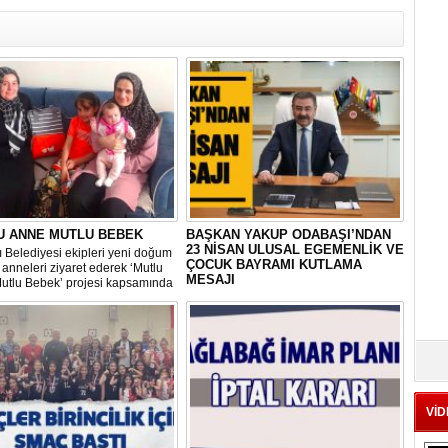
U ANNE MUTLU BEBEK
BAŞKAN YAKUP ODABAŞI’NDAN
23 NİSAN ULUSAL EGEMENLİK VE
 Belediyesi ekipleri yeni doğum
ÇOCUK BAYRAMI KUTLAMA
anneleri ziyaret ederek ‘Mutlu
MESAJI
utlu Bebek’ projesi kapsamında
erisinde doğum sonrası temel
Gölbaşı Belediye Başkanı Yakup
ların yer aldığı çantayı takdim
Odabaşı, TBMM’nin kuruluşunun 104.
hem de uygulamalı eğitim
yıldönümünü ve 23 Nisan Ulusal
Egemenlik ve Çocuk Bayramı’nı
kutladığı bir mesaj yayınladı:
VİD