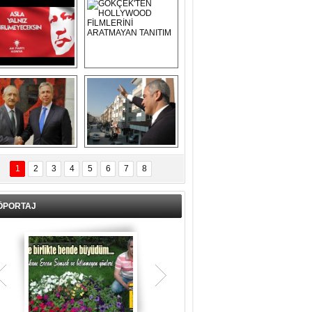
Asla Yalnız 
GÖKÇEK'TEN 
Yürümeyeceksin 
HOLLYWOOD 
Uzun Adam
FİLMLERİNİ 
ARATMAYAN 
TANITIM
L İÇERİ ZÜBÜK!
ERCAN ŞİMŞEK 
GÖLBAŞI'NDA 
1
2
3
4
5
6
7
8
KASIRGA ETKİSİ 
YARATTI !
ÖPORTAJ
Teşrik tekbiri nedir? Ne anlama gelir?
Kurban Bayramının arefe günü sabah
namazından itibaren bayramın