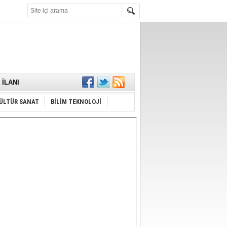
KARŞILANDI
İLANI
ldı
or
ÜLTÜR SANAT
BİLİM TEKNOLOJİ
Hayrı
MAMALIDIR.
nda
RDI!