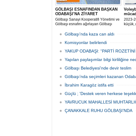
GÖLBAŞI ESNAFINDAN BAŞKAN
Voleyb
ODABAŞI’NA ZİYARET
mücad
Gölbaşı Sanayi Kooperatifi Yönetimi ve
2023-2
Gölbaşı esnafını ağırlayan Gölbaşı
küçük, 
Belediye Başkanı Yakup Odabaşı ilçeyi
müsabak
istişare ile yöneteceklerini belirterek
Gölbaşı'nda kaza can aldı
“Yeni projeleri hayata geçireceğiz.
Gölbaşı’mızın daha yaşanabilir, daha
Komisyonlar belirlendi
düzgün, daha temiz olması için
YAKUP ODABAŞI: “PARTİ ROZETİNİ
Yapılan paylaşımlar bilgi kirliliğine n
Gölbaşı Belediyesi'nde devir teslim
Gölbaşı’nda seçimleri kazanan Odaba
İbrahim Karagöz istifa etti
Güçlü ; 'Destek veren herkese teşekk
YAVRUCUK MAHALLESİ MUHTARLIĞ
ÇANAKKALE RUHU GÖLBAŞI’NDA