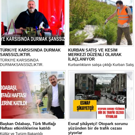
TÜRKiYE KARSISINDA DURMAK
KURBAN SATIŞ VE KESİM
SANSSIZLIKTIR.
MERKEZİ DÜZENLİ OLARAK
İLAÇLANIYOR
TÜRKIYE KARSISINDA
DURMAKSANSSIZLIKTIR.
Kurbanlıkların satışa çıktığı Kurban Satış
ve Kesim Merkezi, haşere ve
mikropların önüne geçilmesi amacıyla
her gün Gölbaşı Belediyesi ekipleri
tarafından düzenli olarak ilaçlanıyor.
Başkan Odabaşı, Türk Mutfağı
Esnaf şikâyetçi! Otopark sorunu
Haftası etkinliklerine katıldı
yüzünden bir de trafik cezası
yiyorlar
Kültür ve Turizm Bakanlığı