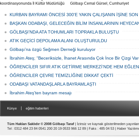
koordinasyonunda İl Kültür Müdürlüğü
Gölbaşı Cemal Gürsel, Cumhuriyet
tarafından düzenlenen "Türk Mutfağı
Caddesi ve ara sokaklarda işyeri
Haftası" etkinlikleri Ankara'da devam
bulunan esnaf ve alışverişe gelen
KURBAN BAYRAMI ÖNCESİ 300'E YAKIN ÇALIŞANIN İŞİNE SON
ediyor.
vatandaşlar park cezaları yüzünden
canından bezdi.
BAŞKAN ODABAŞI, GELECEĞİN BİLİM İNSANLARININ HEYECA
GÖLBAŞI’NDA ATA TOHUMLARI TOPRAKLA BULUŞTU
ATIK GEÇİCİ DEPOLAMA ALANI OLUŞTURULDU
Gölbaşı'na özgü Seğmen Derneği kuruluyor
İbrahim Ateş; “Beceriksizle, İhanet Arasında Çok İnce Bir Çizgi Var
ÖĞRENCİLER SIFIR ATIK GETİRME MERKEZİ’NDE HEM EĞLE
ÖĞRENCİLER ÇEVRE TEMİZLİĞİNE DİKKAT ÇEKTİ
ODABAŞI VATANDAŞLARLA BAYRAMLAŞTI
İbrahim Ateş'ten bayram mesajı
|
Künye
eğitim haberleri
Tüm Hakları Saklıdır © 2008 Gölbaşı Taraf
| İzinsiz ve kaynak gösterilmeden yayınla
Tel : 0312 484 23 84 0541 200 20 19 0533 966 12 89 | Faks : 485 04 53 |
Haber Yazılımı