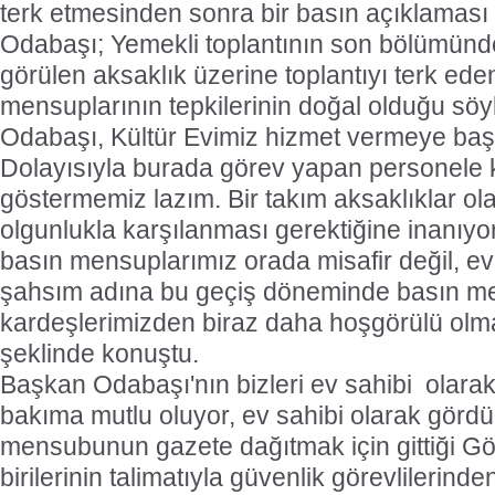
terk etmesinden sonra bir basın açıklaması
Odabaşı; Yemekli toplantının son bölümün
görülen aksaklık üzerine toplantıyı terk ede
mensuplarının tepkilerinin doğal olduğu sö
Odabaşı, Kültür Evimiz hizmet vermeye başl
Dolayısıyla burada görev yapan personele k
göstermemiz lazım. Bir takım aksaklıklar olab
olgunlukla karşılanması gerektiğine inanıyo
basın mensuplarımız orada misafir değil, ev 
şahsım adına bu geçiş döneminde basın 
kardeşlerimizden biraz daha hoşgörülü olmal
şeklinde konuştu.
Başkan Odabaşı'nın bizleri ev sahibi olara
bakıma mutlu oluyor, ev sahibi olarak gördük
mensubunun gazete dağıtmak için gittiği Gö
birilerinin talimatıyla güvenlik görevlilerind