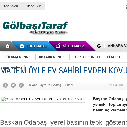
Ana Sayfa
Sitene Ekle
RIZA KAY
ANKARA V
Gölbaşı’nd
Cemal Gürs
Samet Kesk
GÖLBAŞI GÜNCEL
ANKARA GÜNCEL
TÜRKİYE GÜNCEL
SİYASET
FAİZ ORAN
OLİMPİK 
MADEM ÖYLE EV SAHİBİ EVDEN KOV
KADIN AİLE
SÖZ YERİ
TÜRKİYE (T
SPOR KLU
»
Ana Sayfa
»
Gölbaşı Güncel
21.04.2009 1
Mikail Arı
RECEP TA
ODABAŞI’N
Başkan Odabaşı ye
Gölbaşı Be
yemekli toplantıy
İNCEK PAR
basın açıklaması 
Başkan Odabaşı yerel basının tepki gösterip