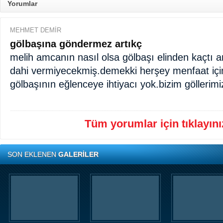
Yorumlar
MEHMET DEMİR
gölbaşına göndermez artıkç
melih amcanın nasıl olsa gölbaşı elinden kaçtı ar
dahi vermiyecekmiş.demekki herşey menfaat içi
gölbaşının eğlenceye ihtiyacı yok.bizim göllerimi
Tüm yorumlar için tıklayınız
SON EKLENEN
GALERİLER