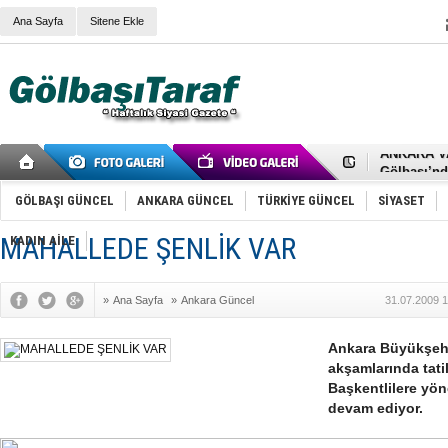
Ana Sayfa
Sitene Ekle
RIZA KAY
ANKARA V
Gölbaşı’nd
Cemal Gürs
Samet Kesk
GÖLBAŞI GÜNCEL
ANKARA GÜNCEL
TÜRKİYE GÜNCEL
SİYASET
FAİZ ORAN
OLİMPİK 
MAHALLEDE ŞENLİK VAR
KADIN AİLE
SÖZ YERİ
TÜRKİYE (T
SPOR KLU
»
Ana Sayfa
»
Ankara Güncel
31.07.2009 1
Mikail Arı
RECEP TA
ODABAŞI’N
Ankara Büyükşehir
Gölbaşı Be
akşamlarında tat
İNCEK PAR
Başkentlilere yön
devam ediyor.