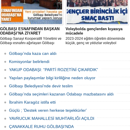
GÖLBAŞI ESNAFINDAN BAŞKAN
Voleybolda gençlerden kıyasıya
ODABAŞI’NA ZİYARET
mücadele
Gölbaşı Sanayi Kooperatifi Yönetimi ve
2023-2024 eğitim öğretim döneminde
Gölbaşı esnafını ağırlayan Gölbaşı
küçük, genç ve yıldızlar voleybol
Belediye Başkanı Yakup Odabaşı ilçeyi
müsabakasında birincilik için yarıştı.
istişare ile yöneteceklerini belirterek
Gölbaşı'nda kaza can aldı
“Yeni projeleri hayata geçireceğiz.
Gölbaşı’mızın daha yaşanabilir, daha
Komisyonlar belirlendi
düzgün, daha temiz olması için
YAKUP ODABAŞI: “PARTİ ROZETİNİ ÇIKARDIK”
Yapılan paylaşımlar bilgi kirliliğine neden oluyor
Gölbaşı Belediyesi'nde devir teslim
Gölbaşı’nda seçimleri kazanan Odabaşı mazbatasını aldı
İbrahim Karagöz istifa etti
Güçlü ; 'Destek veren herkese teşekkürler'
YAVRUCUK MAHALLESİ MUHTARLIĞI AÇILDI
ÇANAKKALE RUHU GÖLBAŞI’NDA