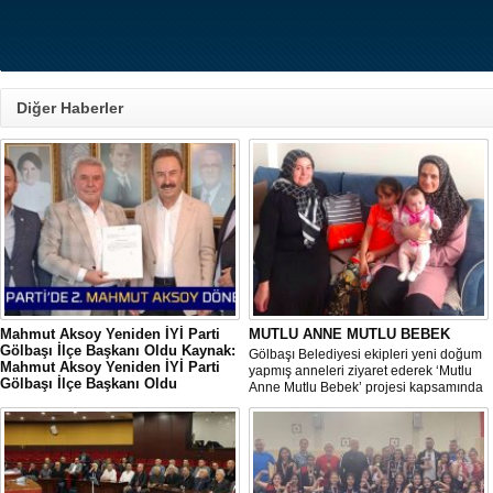
Diğer Haberler
Mahmut Aksoy Yeniden İYİ Parti
MUTLU ANNE MUTLU BEBEK
Gölbaşı İlçe Başkanı Oldu Kaynak:
Gölbaşı Belediyesi ekipleri yeni doğum
Mahmut Aksoy Yeniden İYİ Parti
yapmış anneleri ziyaret ederek ‘Mutlu
Gölbaşı İlçe Başkanı Oldu
Anne Mutlu Bebek’ projesi kapsamında
Mahmut Aksoy Yeniden İYİ Parti Gölbaşı
hem içerisinde doğum sonrası temel
İlçe Başkanı Oldu
ihtiyaçların yer aldığı çantayı takdim
ediyor hem de uygulamalı eğitim
veriyor.