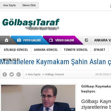
Ana Sayfa
Sitene Ekle
RIZA KAY
ANKARA V
Gölbaşı’nd
Cemal Gürs
GÖLBAŞI GÜNCEL
ANKARA GÜNCEL
TÜRKİYE GÜNCEL
SİYASET
Samet Kesk
FAİZ ORAN
OLİMPİK 
Mahallelere Kaymakam Şahin Aslan ç
KADIN AİLE
SÖZ YERİ
TÜRKİYE (T
SPOR KLU
»
Ana Sayfa
»
Gölbaşı Güncel
29.08.2015 0
Mikail Arı
RECEP TA
ODABAŞI’N
Gölbaşı Kaymakaml
Gölbaşı Be
başlıyor.
İNCEK PAR
Gölbaşı Kaym
ziyaretlerine 