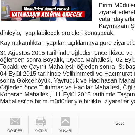
Birim Müdüleri
ziyaret edere
vatandaşlarl
Kaymakam Şah
dinleyip, yapılabilecek projeleri konuşacak.
Kaymakamlıktan yapılan açıklamaya göre ziyaretler
31 Ağustos 2015 tarihinde öğleden önce İkizce ve D
öğlenden sonra Boyalık, Oyaca Mahallesi, 02 Eyl
Topaklı ve Çayırlı Mahallesi, öğleden sonra Subaşı
04 Eylül 2015 tarihinde Velihimmetli ve Hacımuratl
sonra Gökçehöyük, Yavrucuk ve Hacıhasan Mahall
Öğleden önce Tulumtaş ve Hacılar Mahallesi, Öğll
Koparan Mahallesi, 11 Eylül 2015 tarihinde Taşpın
Mahallesi’ne birim müdürleriyle birlikte ziyaretler y
Tweet