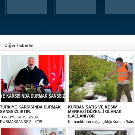
Diğer Haberler
TÜRKiYE KARSISINDA DURMAK
KURBAN SATIŞ VE KESİM
SANSSIZLIKTIR.
MERKEZİ DÜZENLİ OLARAK
İLAÇLANIYOR
TÜRKIYE KARSISINDA
DURMAKSANSSIZLIKTIR.
Kurbanlıkların satışa çıktığı Kurban Satış
ve Kesim Merkezi, haşere ve
mikropların önüne geçilmesi amacıyla