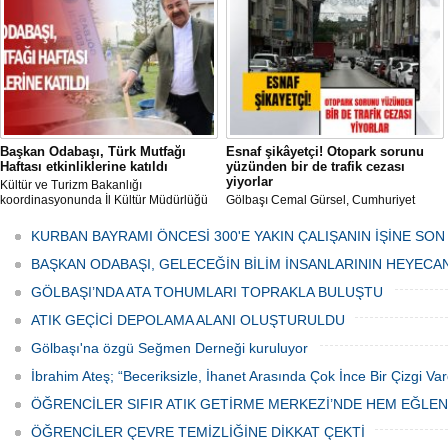
her gün Gölbaşı Belediyesi ekipleri
tarafından düzenli olarak ilaçlanıyor.
Başkan Odabaşı, Türk Mutfağı
Esnaf şikâyetçi! Otopark sorunu
Haftası etkinliklerine katıldı
yüzünden bir de trafik cezası
yiyorlar
Kültür ve Turizm Bakanlığı
koordinasyonunda İl Kültür Müdürlüğü
Gölbaşı Cemal Gürsel, Cumhuriyet
tarafından düzenlenen "Türk Mutfağı
Caddesi ve ara sokaklarda işyeri
Haftası" etkinlikleri Ankara'da devam
bulunan esnaf ve alışverişe gelen
KURBAN BAYRAMI ÖNCESİ 300'E YAKIN ÇALIŞANIN İŞİNE SON
ediyor.
vatandaşlar park cezaları yüzünden
canından bezdi.
BAŞKAN ODABAŞI, GELECEĞİN BİLİM İNSANLARININ HEYECA
GÖLBAŞI’NDA ATA TOHUMLARI TOPRAKLA BULUŞTU
ATIK GEÇİCİ DEPOLAMA ALANI OLUŞTURULDU
Gölbaşı'na özgü Seğmen Derneği kuruluyor
İbrahim Ateş; “Beceriksizle, İhanet Arasında Çok İnce Bir Çizgi Var
ÖĞRENCİLER SIFIR ATIK GETİRME MERKEZİ’NDE HEM EĞLE
ÖĞRENCİLER ÇEVRE TEMİZLİĞİNE DİKKAT ÇEKTİ