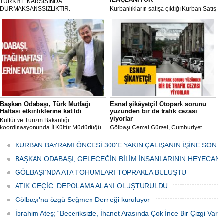
TÜRKIYE KARSISINDA
DURMAKSANSSIZLIKTIR.
Kurbanlıkların satışa çıktığı Kurban Satış
ve Kesim Merkezi, haşere ve
mikropların önüne geçilmesi amacıyla
her gün Gölbaşı Belediyesi ekipleri
tarafından düzenli olarak ilaçlanıyor.
Başkan Odabaşı, Türk Mutfağı
Esnaf şikâyetçi! Otopark sorunu
Haftası etkinliklerine katıldı
yüzünden bir de trafik cezası
yiyorlar
Kültür ve Turizm Bakanlığı
koordinasyonunda İl Kültür Müdürlüğü
Gölbaşı Cemal Gürsel, Cumhuriyet
tarafından düzenlenen "Türk Mutfağı
Caddesi ve ara sokaklarda işyeri
Haftası" etkinlikleri Ankara'da devam
bulunan esnaf ve alışverişe gelen
KURBAN BAYRAMI ÖNCESİ 300'E YAKIN ÇALIŞANIN İŞİNE SON
ediyor.
vatandaşlar park cezaları yüzünden
canından bezdi.
BAŞKAN ODABAŞI, GELECEĞİN BİLİM İNSANLARININ HEYECA
GÖLBAŞI’NDA ATA TOHUMLARI TOPRAKLA BULUŞTU
ATIK GEÇİCİ DEPOLAMA ALANI OLUŞTURULDU
Gölbaşı'na özgü Seğmen Derneği kuruluyor
İbrahim Ateş; “Beceriksizle, İhanet Arasında Çok İnce Bir Çizgi Var