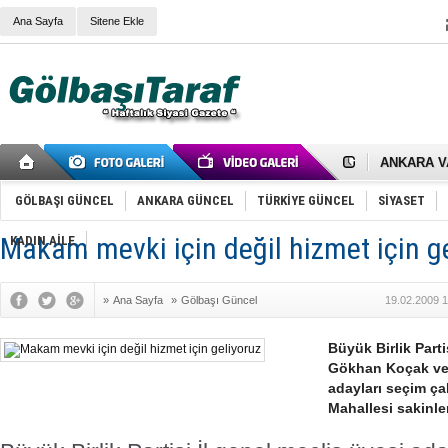
Ana Sayfa
Sitene Ekle
RIZA KAY
ANKARA V
Gölbaşı’nd
Cemal Gürs
GÖLBAŞI GÜNCEL
ANKARA GÜNCEL
TÜRKİYE GÜNCEL
SİYASET
Samet Kesk
FAİZ ORAN
OLİMPİK 
Makam mevki için değil hizmet için g
KADIN AİLE
SÖZ YERİ
TÜRKİYE (T
SPOR KLU
»
Ana Sayfa
»
Gölbaşı Güncel
19.02.2009 1
Mikail Arı
RECEP TA
ODABAŞI’N
Büyük Birlik Parti
Gölbaşı Be
Gökhan Koçak ve d
İNCEK PAR
adayları seçim ça
Mahallesi sakinler