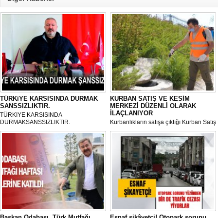
TÜRKiYE KARSISINDA DURMAK
KURBAN SATIŞ VE KESİM
SANSSIZLIKTIR.
MERKEZİ DÜZENLİ OLARAK
İLAÇLANIYOR
TÜRKIYE KARSISINDA
DURMAKSANSSIZLIKTIR.
Kurbanlıkların satışa çıktığı Kurban Satış
ve Kesim Merkezi, haşere ve
mikropların önüne geçilmesi amacıyla
her gün Gölbaşı Belediyesi ekipleri
tarafından düzenli olarak ilaçlanıyor.
Başkan Odabaşı, Türk Mutfağı
Esnaf şikâyetçi! Otopark sorunu