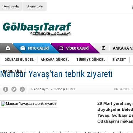
Ana Sayfa
Sitene Ekle
RIZA KAY
ANKARA V
Gölbaşı’nd
Cemal Gürs
GÖLBAŞI GÜNCEL
ANKARA GÜNCEL
TÜRKİYE GÜNCEL
SİYASET
Samet Kesk
FAİZ ORAN
Mansur Yavaş'tan tebrik ziyareti
KADIN AİLE
OLİMPİK 
SÖZ YERİ
TÜRKİYE (T
»
Ana Sayfa
»
Gölbaşı Güncel
06.04.2009 1
SPOR KLU
Mikail Arı
RECEP TA
29 Mart yerel seç
ODABAŞI’N
Büyükşehir Beled
Gölbaşı Be
Yavaş, Gölbaşı B
İNCEK PAR
Odabaşı'nı makamı