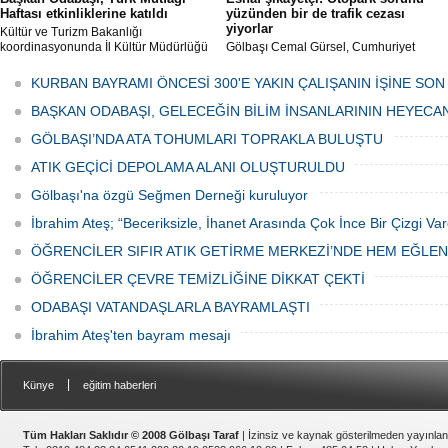
Haftası etkinliklerine katıldı
yüzünden bir de trafik cezası
yiyorlar
Kültür ve Turizm Bakanlığı
koordinasyonunda İl Kültür Müdürlüğü
Gölbaşı Cemal Gürsel, Cumhuriyet
tarafından düzenlenen "Türk Mutfağı
Caddesi ve ara sokaklarda işyeri
Haftası" etkinlikleri Ankara'da devam
bulunan esnaf ve alışverişe gelen
KURBAN BAYRAMI ÖNCESİ 300'E YAKIN ÇALIŞANIN İŞİNE SON
ediyor.
vatandaşlar park cezaları yüzünden
canından bezdi.
BAŞKAN ODABAŞI, GELECEĞİN BİLİM İNSANLARININ HEYECA
GÖLBAŞI’NDA ATA TOHUMLARI TOPRAKLA BULUŞTU
ATIK GEÇİCİ DEPOLAMA ALANI OLUŞTURULDU
Gölbaşı'na özgü Seğmen Derneği kuruluyor
İbrahim Ateş; “Beceriksizle, İhanet Arasında Çok İnce Bir Çizgi Var
ÖĞRENCİLER SIFIR ATIK GETİRME MERKEZİ’NDE HEM EĞLE
ÖĞRENCİLER ÇEVRE TEMİZLİĞİNE DİKKAT ÇEKTİ
ODABAŞI VATANDAŞLARLA BAYRAMLAŞTI
İbrahim Ateş'ten bayram mesajı
|
Künye
eğitim haberleri
Tüm Hakları Saklıdır © 2008 Gölbaşı Taraf
| İzinsiz ve kaynak gösterilmeden yayınla