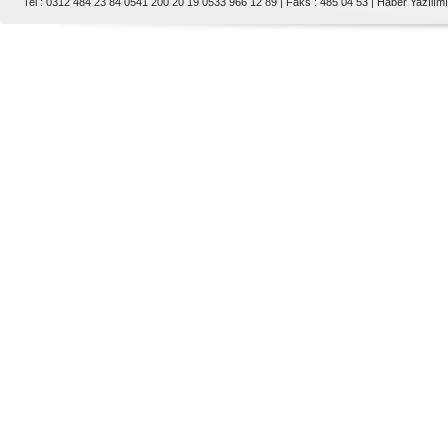
Tel : 0312 484 23 84 0541 200 20 19 0533 966 12 89 | Faks : 485 04 53 |
Haber Yazılımı