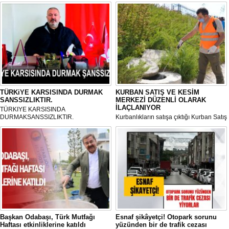
TÜRKiYE KARSISINDA DURMAK
KURBAN SATIŞ VE KESİM
SANSSIZLIKTIR.
MERKEZİ DÜZENLİ OLARAK
İLAÇLANIYOR
TÜRKIYE KARSISINDA
DURMAKSANSSIZLIKTIR.
Kurbanlıkların satışa çıktığı Kurban Satış
ve Kesim Merkezi, haşere ve
mikropların önüne geçilmesi amacıyla
her gün Gölbaşı Belediyesi ekipleri
tarafından düzenli olarak ilaçlanıyor.
Başkan Odabaşı, Türk Mutfağı
Esnaf şikâyetçi! Otopark sorunu
Haftası etkinliklerine katıldı
yüzünden bir de trafik cezası