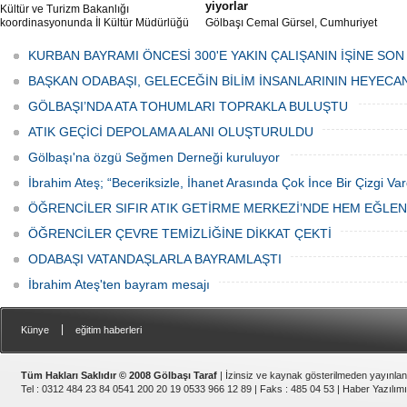
yiyorlar
Kültür ve Turizm Bakanlığı
koordinasyonunda İl Kültür Müdürlüğü
Gölbaşı Cemal Gürsel, Cumhuriyet
tarafından düzenlenen "Türk Mutfağı
Caddesi ve ara sokaklarda işyeri
Haftası" etkinlikleri Ankara'da devam
bulunan esnaf ve alışverişe gelen
KURBAN BAYRAMI ÖNCESİ 300'E YAKIN ÇALIŞANIN İŞİNE SON
ediyor.
vatandaşlar park cezaları yüzünden
canından bezdi.
BAŞKAN ODABAŞI, GELECEĞİN BİLİM İNSANLARININ HEYECA
GÖLBAŞI’NDA ATA TOHUMLARI TOPRAKLA BULUŞTU
ATIK GEÇİCİ DEPOLAMA ALANI OLUŞTURULDU
Gölbaşı'na özgü Seğmen Derneği kuruluyor
İbrahim Ateş; “Beceriksizle, İhanet Arasında Çok İnce Bir Çizgi Var
ÖĞRENCİLER SIFIR ATIK GETİRME MERKEZİ’NDE HEM EĞLE
ÖĞRENCİLER ÇEVRE TEMİZLİĞİNE DİKKAT ÇEKTİ
ODABAŞI VATANDAŞLARLA BAYRAMLAŞTI
İbrahim Ateş'ten bayram mesajı
|
Künye
eğitim haberleri
Tüm Hakları Saklıdır © 2008 Gölbaşı Taraf
| İzinsiz ve kaynak gösterilmeden yayınla
Tel : 0312 484 23 84 0541 200 20 19 0533 966 12 89 | Faks : 485 04 53 |
Haber Yazılımı