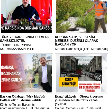
TÜRKiYE KARSISINDA DURMAK
KURBAN SATIŞ VE KESİM
SANSSIZLIKTIR.
MERKEZİ DÜZENLİ OLARAK
İLAÇLANIYOR
TÜRKIYE KARSISINDA
DURMAKSANSSIZLIKTIR.
Kurbanlıkların satışa çıktığı Kurban Satış
ve Kesim Merkezi, haşere ve
mikropların önüne geçilmesi amacıyla
her gün Gölbaşı Belediyesi ekipleri
tarafından düzenli olarak ilaçlanıyor.
Başkan Odabaşı, Türk Mutfağı
Esnaf şikâyetçi! Otopark sorunu
Haftası etkinliklerine katıldı
yüzünden bir de trafik cezası
yiyorlar
Kültür ve Turizm Bakanlığı
koordinasyonunda İl Kültür Müdürlüğü
Gölbaşı Cemal Gürsel, Cumhuriyet