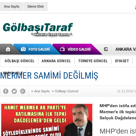
Ana Sayfa
Sitene Ekle
RIZA KAY
ANKARA V
Gölbaşı’nd
Cemal Gürs
Samet Kesk
GÖLBAŞI GÜNCEL
ANKARA GÜNCEL
TÜRKİYE GÜNCEL
SİYASET
FAİZ ORAN
OLİMPİK 
MERMER SAMİMİ DEĞİLMİŞ
KADIN AİLE
SÖZ YERİ
TÜRKİYE (T
SPOR KLU
»
Ana Sayfa
»
Gölbaşı Güncel
11.12.2010 
Mikail Arı
RECEP TA
ODABAŞI’N
MHP'den istifa ed
Gölbaşı Be
Mermer'e ilk tepk
İNCEK PAR
Selçuk Dağdelene
MHP'den ist