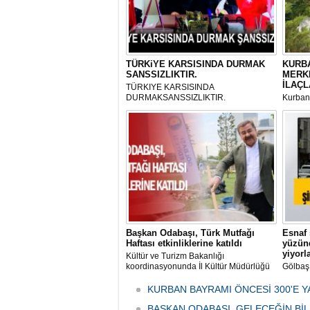
TÜRKiYE KARSISINDA DURMAK
KURBA
SANSSIZLIKTIR.
MERK
İLAÇL
TÜRKIYE KARSISINDA
DURMAKSANSSIZLIKTIR.
Kurbanl
ve Kes
mikrop
her gün
tarafın
Başkan Odabaşı, Türk Mutfağı
Esnaf 
Haftası etkinliklerine katıldı
yüzünd
yiyorl
Kültür ve Turizm Bakanlığı
koordinasyonunda İl Kültür Müdürlüğü
Gölbaş
tarafından düzenlenen "Türk Mutfağı
Caddesi
Haftası" etkinlikleri Ankara'da devam
bulunan
KURBAN BAYRAMI ÖNCESİ 300'E Y
ediyor.
vatanda
BAŞKAN ODABAŞI, GELECEĞİN Bİ
canınd