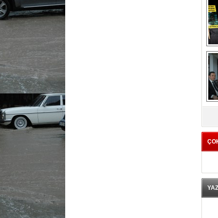
K
ÇO
YA