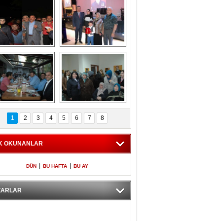
Gölbaşı GAZZE 
Kaymakamlıktan 
İÇİN YÜRÜDÜ
iftar yemeği
aymakamlıktan 
NERGÜL 
iftar yemeği
YILDIRIM SEÇİM 
1
2
3
4
5
6
7
8
BÜROSUNU AÇTI
K OKUNANLAR
|
|
DÜN
BU HAFTA
BU AY
ZARLAR