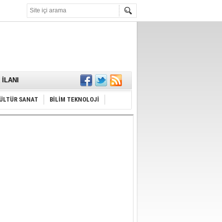
KARŞILANDI
İLANI
ldı
or
Hayrı
ÜLTÜR SANAT
BİLİM TEKNOLOJİ
MAMALIDIR.
nda
RDI!