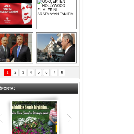
Asla Yalnız 
GÖKÇEK'TEN 
Yürümeyeceksin 
HOLLYWOOD 
Uzun Adam
FİLMLERİNİ 
ARATMAYAN 
TANITIM
L İÇERİ ZÜBÜK!
ERCAN ŞİMŞEK 
GÖLBAŞI'NDA 
1
2
3
4
5
6
7
8
KASIRGA ETKİSİ 
YARATTI !
ÖPORTAJ
Teşrik tekbiri nedir? Ne anlama gelir?
Kurban Bayramının arefe günü sabah
namazından itibaren bayramın