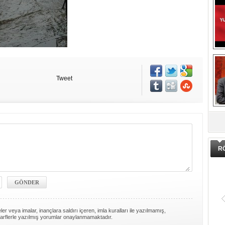
Tweet
DA
R
er veya imalar, inançlara saldırı içeren, imla kuralları ile yazılmamış,
arflerle yazılmış yorumlar onaylanmamaktadır.