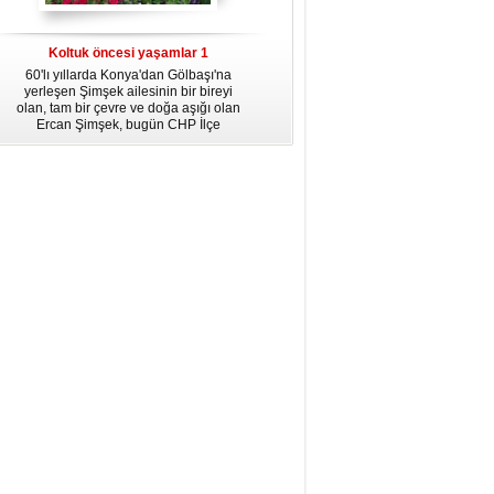
dördüncü gününün ikindi namazına
kadar, yirmiüç farz namazının
arkasından birer defa teşrik tekbiri
Koltuk öncesi yaşamlar 1
getirmeyi unutmayın.
60'lı yıllarda Konya'dan Gölbaşı'na
yerleşen Şimşek ailesinin bir bireyi
olan, tam bir çevre ve doğa aşığı olan
Ercan Şimşek, bugün CHP İlçe
Başkanlığı yaptığı Gölbaşı'nda yaşam
hikayesiyle herkese örnek oluyor.