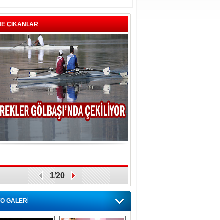
NE ÇIKANLAR
1/20
O GALERİ