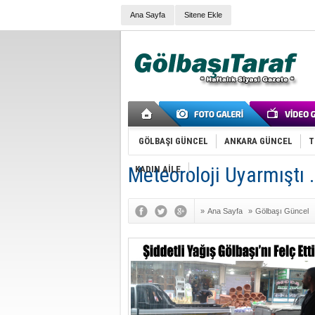
Ana Sayfa
Sitene Ekle
GÖLBAŞI GÜNCEL
ANKARA GÜNCEL
T
Meteoroloji Uyarmıştı .
KADIN AİLE
»
Ana Sayfa
»
Gölbaşı Güncel