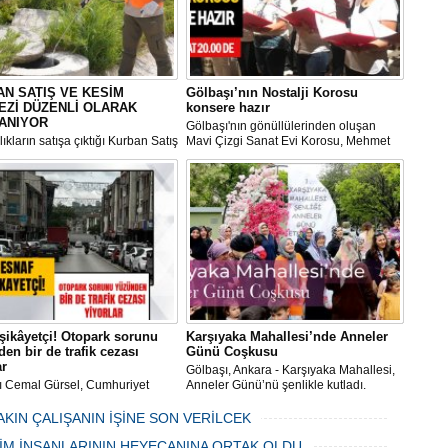
N SATIŞ VE KESİM
Gölbaşı’nın Nostalji Korosu
EZİ DÜZENLİ OLARAK
konsere hazır
ANIYOR
Gölbaşı'nın gönüllülerinden oluşan
ıkların satışa çıktığı Kurban Satış
Mavi Çizgi Sanat Evi Korosu, Mehmet
im Merkezi, haşere ve
Akif Ersoy Kültür Merkezi’nde vereceği
ların önüne geçilmesi amacıyla
konsere hızır.
 Gölbaşı Belediyesi ekipleri
dan düzenli olarak ilaçlanıyor.
şikâyetçi! Otopark sorunu
Karşıyaka Mahallesi’nde Anneler
en bir de trafik cezası
Günü Coşkusu
ar
Gölbaşı, Ankara - Karşıyaka Mahallesi,
ı Cemal Gürsel, Cumhuriyet
Anneler Günü’nü şenlikle kutladı.
 ve ara sokaklarda işyeri
Mahalle muhtarı Gülay Candemir’in
 esnaf ve alışverişe gelen
öncülüğünde düzenlenen 1. Karşıyaka
AKIN ÇALIŞANIN İŞİNE SON VERİLCEK
şlar park cezaları yüzünden
mahallesi şenliği anneler günü etkinliği
06 Mayıs 2024 Pazartesi 15:47
LİM İNSANLARININ HEYECANINA ORTAK OLDU
an bezdi.