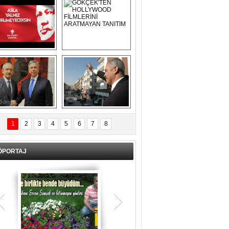
Asla Yalnız 
GÖKÇEK'TEN 
Yürümeyeceksin 
HOLLYWOOD 
Uzun Adam
FİLMLERİNİ 
ARATMAYAN 
TANITIM
L İÇERİ ZÜBÜK!
ERCAN ŞİMŞEK 
GÖLBAŞI'NDA 
1
2
3
4
5
6
7
8
KASIRGA ETKİSİ 
YARATTI !
ÖPORTAJ
Teşrik tekbiri nedir? Ne anlama gelir?
Kurban Bayramının arefe günü sabah
namazından itibaren bayramın