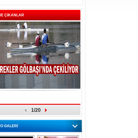
NE ÇIKANLAR
1/20
O GALERİ