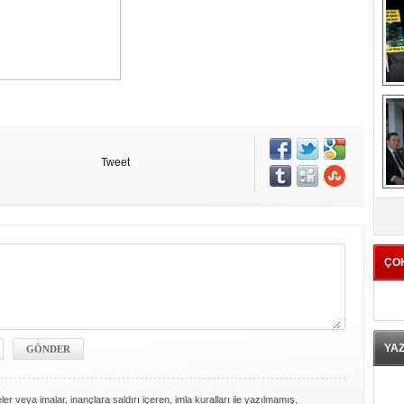
Tweet
K
ÇO
YA
er veya imalar, inançlara saldırı içeren, imla kuralları ile yazılmamış,