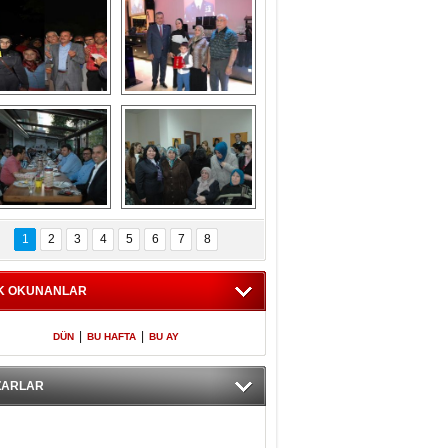
Gölbaşı GAZZE 
Kaymakamlıktan 
İÇİN YÜRÜDÜ
iftar yemeği
aymakamlıktan 
NERGÜL 
iftar yemeği
YILDIRIM SEÇİM 
1
2
3
4
5
6
7
8
BÜROSUNU AÇTI
K OKUNANLAR
|
|
DÜN
BU HAFTA
BU AY
ZARLAR