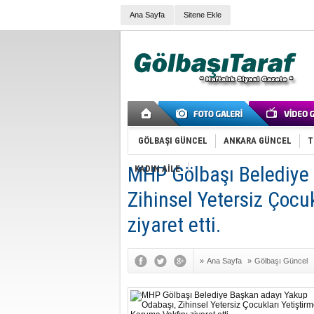
Ana Sayfa
Sitene Ekle
GÖLBAŞI GÜNCEL
ANKARA GÜNCEL
T
MHP Gölbaşı Belediye
KADIN AİLE
Zihinsel Yetersiz Çocu
ziyaret etti.
»
Ana Sayfa
»
Gölbaşı Güncel