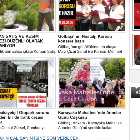
N SATIŞ VE KESİM
Gölbaşı’nın Nostalji Korosu
EZİ DÜZENLİ OLARAK
konsere hazır
ANIYOR
Gölbaşı'nın gönüllülerinden oluşan
ıkların satışa çıktığı Kurban Satış
Mavi Çizgi Sanat Evi Korosu, Mehmet
im Merkezi, haşere ve
Akif Ersoy Kültür Merkezi’nde vereceği
ların önüne geçilmesi amacıyla
konsere hızır.
 Gölbaşı Belediyesi ekipleri
DA
dan düzenli olarak ilaçlanıyor.
R
şikâyetçi! Otopark sorunu
Karşıyaka Mahallesi’nde Anneler
en bir de trafik cezası
Günü Coşkusu
ar
Gölbaşı, Ankara - Karşıyaka Mahallesi,
ı Cemal Gürsel, Cumhuriyet
Anneler Günü’nü şenlikle kutladı.
 ve ara sokaklarda işyeri
Mahalle muhtarı Gülay Candemir’in
 esnaf ve alışverişe gelen
öncülüğünde düzenlenen 1. Karşıyaka
AKIN ÇALIŞANIN İŞİNE SON VERİLCEK