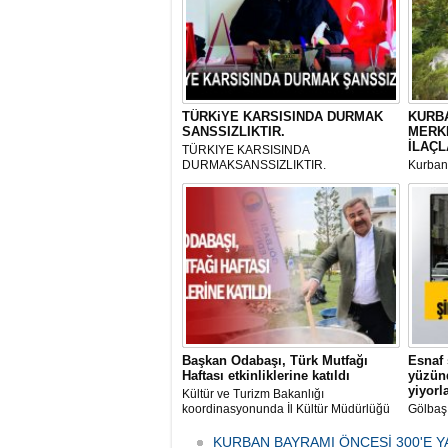
TÜRKiYE KARSISINDA DURMAK
KURBA
SANSSIZLIKTIR.
MERK
İLAÇL
TÜRKIYE KARSISINDA
DURMAKSANSSIZLIKTIR.
Kurbanl
ve Kes
mikrop
her gün
tarafın
Başkan Odabaşı, Türk Mutfağı
Esnaf 
Haftası etkinliklerine katıldı
yüzünd
yiyorl
Kültür ve Turizm Bakanlığı
koordinasyonunda İl Kültür Müdürlüğü
Gölbaş
tarafından düzenlenen "Türk Mutfağı
Caddesi
Haftası" etkinlikleri Ankara'da devam
bulunan
KURBAN BAYRAMI ÖNCESİ 300'E Y