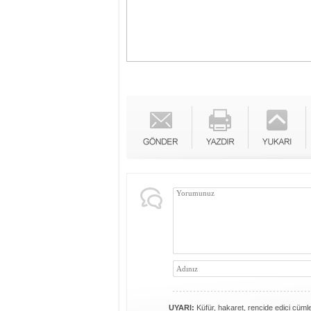
UYARI:
Küfür, hakaret, rencide edici cümlel