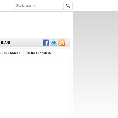
KARŞILANDI
İLANI
ldı
or
Hayrı
ÜLTÜR SANAT
BİLİM TEKNOLOJİ
MAMALIDIR.
nda
RDI!