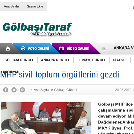
Ana Sayfa
Sitene Ekle
RIZA KAY
ANKARA V
Gölbaşı’nd
Cemal Gürs
Samet Kesk
GÖLBAŞI GÜNCEL
ANKARA GÜNCEL
TÜRKİYE GÜNCEL
SİYASET
FAİZ ORAN
OLİMPİK 
MHP sivil toplum örgütlerini gezdi
KADIN AİLE
SÖZ YERİ
TÜRKİYE (T
SPOR KLU
»
Ana Sayfa
»
Gölbaşı Güncel
20.08.2010 1
Mikail Arı
RECEP TA
ODABAŞI’N
Gölbaşı MHP ilçe 
Gölbaşı Be
çalışmalarına sivi
İNCEK PAR
devam ediyor. MH
Dağdelener,Ankara
MKYK üyesi Prof.D