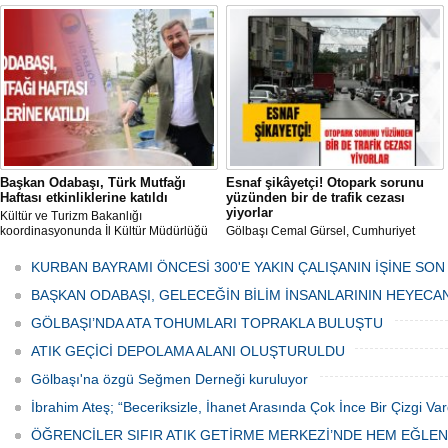
ve Kesim Merkezi, haşere ve
mikropların önüne geçilmesi amacıyla
her gün Gölbaşı Belediyesi ekipleri
tarafından düzenli olarak ilaçlanıyor.
Başkan Odabaşı, Türk Mutfağı
Esnaf şikâyetçi! Otopark sorunu
Haftası etkinliklerine katıldı
yüzünden bir de trafik cezası
yiyorlar
Kültür ve Turizm Bakanlığı
koordinasyonunda İl Kültür Müdürlüğü
Gölbaşı Cemal Gürsel, Cumhuriyet
tarafından düzenlenen "Türk Mutfağı
Caddesi ve ara sokaklarda işyeri
Haftası" etkinlikleri Ankara'da devam
bulunan esnaf ve alışverişe gelen
KURBAN BAYRAMI ÖNCESİ 300'E YAKIN ÇALIŞANIN İŞİNE SON
ediyor.
vatandaşlar park cezaları yüzünden
canından bezdi.
BAŞKAN ODABAŞI, GELECEĞİN BİLİM İNSANLARININ HEYECA
GÖLBAŞI’NDA ATA TOHUMLARI TOPRAKLA BULUŞTU
ATIK GEÇİCİ DEPOLAMA ALANI OLUŞTURULDU
Gölbaşı'na özgü Seğmen Derneği kuruluyor
İbrahim Ateş; “Beceriksizle, İhanet Arasında Çok İnce Bir Çizgi Var
ÖĞRENCİLER SIFIR ATIK GETİRME MERKEZİ’NDE HEM EĞLE