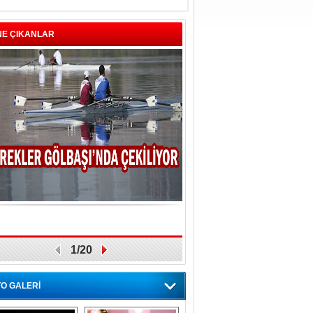
NE ÇIKANLAR
1/20
O GALERİ