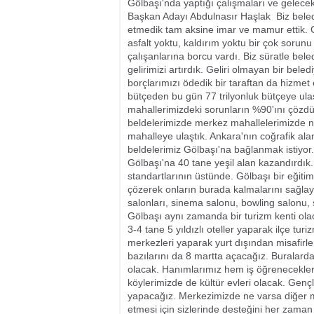
Gölbaşı'nda yaptığı çalışmaları ve gelece
Başkan Adayı Abdulnasır Haşlak  Biz bele
etmedik tam aksine imar ve mamur ettik. 
asfalt yoktu, kaldırım yoktu bir çok sorun
çalışanlarına borcu vardı. Biz süratle bele
gelirimizi artırdık. Geliri olmayan bir bel
borçlarımızı ödedik bir taraftan da hizmet
bütçeden bu gün 77 trilyonluk bütçeye ulaş
mahallerimizdeki sorunların %90'ını çözd
beldelerimizde merkez mahallelerimizde n
mahalleye ulaştık. Ankara'nın coğrafik ala
beldelerimiz Gölbaşı'na bağlanmak istiy
Gölbaşı'na 40 tane yeşil alan kazandırdık
standartlarının üstünde. Gölbaşı bir eğit
çözerek onların burada kalmalarını sağlayac
salonları, sinema salonu, bowling salonu,
Gölbaşı aynı zamanda bir turizm kenti ola
3-4 tane 5 yıldızlı oteller yaparak ilçe tu
merkezleri yaparak yurt dışından misafirler
bazılarını da 8 martta açacağız. Buralarda 
olacak. Hanımlarımız hem iş öğrenecekle
köylerimizde de kültür evleri olacak. Gençl
yapacağız. Merkezimizde ne varsa diğer m
etmesi için sizlerinde desteğini her zaman