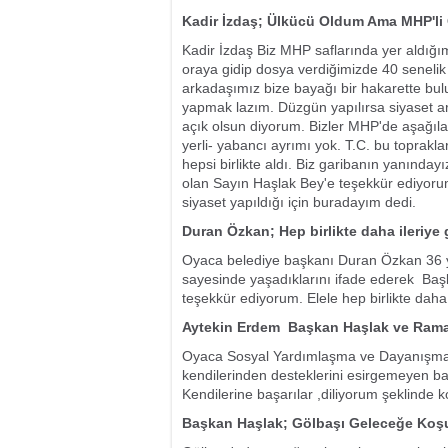
Kadir İzdaş; Ülkücü Oldum Ama MHP'li
Kadir İzdaş Biz MHP saflarında yer aldığı
oraya gidip dosya verdiğimizde 40 senelik 
arkadaşımız bize bayağı bir hakarette bul
yapmak lazım. Düzgün yapılırsa siyaset ar
açık olsun diyorum. Bizler MHP'de aşağıla
yerli- yabancı ayrımı yok. T.C. bu toprakla
hepsi birlikte aldı. Biz garibanın yanınd
olan Sayın Haşlak Bey'e teşekkür ediyor
siyaset yapıldığı için buradayım dedi.
Duran Özkan; Hep birlikte daha ileriye 
Oyaca belediye başkanı Duran Özkan 36 yıll
sayesinde yaşadıklarını ifade ederek  B
teşekkür ediyorum. Elele hep birlikte daha i
Aytekin Erdem  Başkan Haşlak ve Ram
Oyaca Sosyal Yardımlaşma ve Dayanışma 
kendilerinden desteklerini esirgemeyen 
Kendilerine başarılar ,diliyorum şeklinde 
Başkan Haşlak; Gölbaşı Geleceğe Koşu