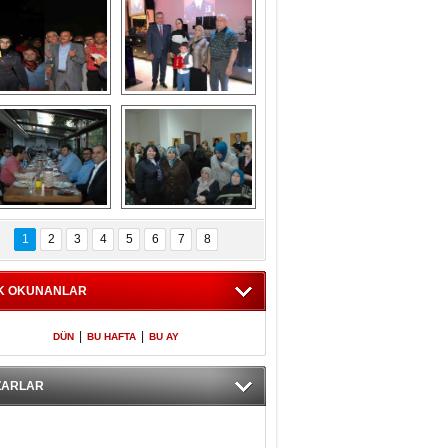
Gölbaşı GAZZE 
Kaymakamlıktan 
İÇİN YÜRÜDÜ
iftar yemeği
aymakamlıktan 
NERGÜL 
iftar yemeği
YILDIRIM SEÇİM 
1
2
3
4
5
6
7
8
BÜROSUNU AÇTI
K OKUNANLAR
|
|
DÜN
BU HAFTA
BU AY
ZARLAR