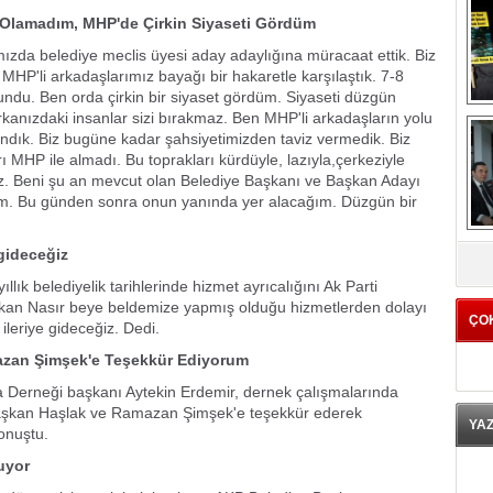
 Olamadım, MHP'de Çirkin Siyaseti Gördüm
mızda belediye meclis üyesi aday adaylığına müracaat ettik. Biz
MHP'li arkadaşlarımız bayağı bir hakaretle karşılaştık. 7-8
undu. Ben orda çirkin bir siyaset gördüm. Siyaseti düzgün
kanızdaki insanlar sizi bırakmaz. Ben MHP'li arkadaşların yolu
ndık. Biz bugüne kadar şahsiyetimizden taviz vermedik. Biz
rı MHP ile almadı. Bu toprakları kürdüyle, lazıyla,çerkeziyle
ayız. Beni şu an mevcut olan Belediye Başkanı ve Başkan Adayı
um. Bu günden sonra onun yanında yer alacağım. Düzgün bir
K
gideceğiz
ık belediyelik tarihlerinde hizmet ayrıcalığını Ak Parti
aşkan Nasır beye beldemize yapmış olduğu hizmetlerden dolayı
ÇO
leriye gideceğiz. Dedi.
azan Şimşek'e Teşekkür Ediyorum
Derneği başkanı Aytekin Erdemir, dernek çalışmalarında
başkan Haşlak ve Ramazan Şimşek'e teşekkür ederek 
YA
konuştu.
yor