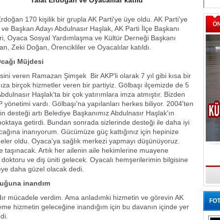
Talat Erdoğan ve Oyacalılar katıld
doğan 170 kişilik bir grupla AK Parti'ye üye oldu. AK Parti'ye
Ö
ı ve Başkan Adayı Abdulnasır Haşlak, AK Parti İlçe Başkanı
i, Oyaca Sosyal Yardımlaşma ve Kültür Derneği Başkanı
n, Zeki Doğan, Örencikliler ve Oyacalılar katıldı.
Ocağı Müjdesi
ni veren Ramazan Şimşek  Bir AKP'li olarak 7 yıl gibi kısa bir
a birçok hizmetler veren bir partiyiz. Gölbaşı ilçemizde de 5
dulnasır Haşlak'ta bir çok yatırımlara imza atmıştır. Bizden
netimi vardı. Gölbaşı'na yapılanları herkes biliyor. 2004'ten
tin desteği artı Belediye Başkanımız Abdulnasır Haşlak'ın
r noktaya getirdi. Bundan sonrada sizlerinde desteği ile daha iyi
lacağına inanıyorum. Gücümüze güç kattığınız için hepinize
meler oldu. Oyaca'ya sağlık merkezi yapmayı düşünüyoruz.
e taşınacak. Artık her ailenin aile hekimlerine muayene
iş doktoru ve diş üniti gelecek. Oyacalı hemşerilerimin bilgisine
ye daha güzel olacak dedi.
duğuna inandım
ldır mücadele verdim. Ama anladımki hizmetin ve görevin AK
FOT
me hizmetin geleceğine inandığım için bu davanın içinde yer
di.