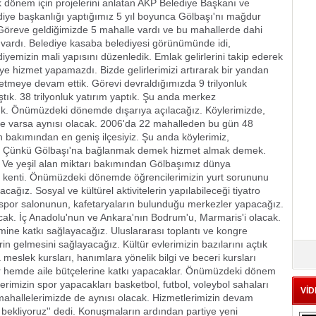
k dönem için projelerini anlatan AKP Belediye Başkanı ve
diye başkanlığı yaptığımız 5 yıl boyunca Gölbaşı'nı mağdur
Göreve geldiğimizde 5 mahalle vardı ve bu mahallerde dahi
u vardı. Belediye kasaba belediyesi görünümünde idi,
diyemizin mali yapısını düzenledik. Emlak gelirlerini takip ederek
ediye hizmet yapamazdı. Bizde gelirlerimizi artırarak bir yandan
 etmeye devam ettik. Görevi devraldığımızda 9 trilyonluk
tık. 38 trilyonluk yatırım yaptık. Şu anda merkez
ük. Önümüzdeki dönemde dışarıya açılacağız. Köylerimizde,
e varsa aynısı olacak. 2006'da 22 mahalleden bu gün 48
n bakımından en geniş ilçesiyiz. Şu anda köylerimiz,
or. Çünkü Gölbaşı'na bağlanmak demek hizmet almak demek.
. Ve yeşil alan miktarı bakımından Gölbaşımız dünya
im kenti. Önümüzdeki dönemde öğrencilerimizin yurt sorununu
ağız. Sosyal ve kültürel aktivitelerin yapılabileceği tiyatro
 spor salonunun, kafetaryaların bulunduğu merkezler yapacağız.
cak. İç Anadolu'nun ve Ankara'nın Bodrum'u, Marmaris'i olacak.
rizmine katkı sağlayacağız. Uluslararası toplantı ve kongre
in gelmesini sağlayacağız. Kültür evlerimizin bazılarını açtık
meslek kursları, hanımlara yönelik bilgi ve beceri kursları
r hemde aile bütçelerine katkı yapacaklar. Önümüzdeki dönem
erimizin spor yapacakları basketbol, futbol, voleybol sahaları
VİD
ahallelerimizde de aynısı olacak. Hizmetlerimizin devam
 bekliyoruz'' dedi. Konuşmaların ardından partiye yeni