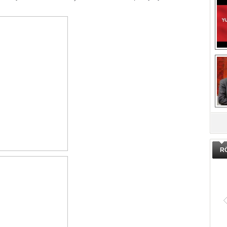
.
DA
R