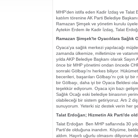
MHP'den istifa eden Kadir İzdaş ve Talat Er
katılım törenine AK Parti Belediye Başkan
Ramazan Şimşek ve yönetim kurulu üyeler
Aytekin Erdem ile Kadir İzdaş, Talat Erdoğa
Ramazan Şimşek'te Oyacılılara Sağlık 
Oyaca'ya sağlık merkezi yapılacağı müjdesi
zamanda ülkemize, milletimize ve vatanımız
yılda AKP Belediye Başkanı olarak Sayın Ab
önce bir MHP yönetimi ondan öncede CHP yö
sonraki Gölbaşı'nı herkes biliyor. Hüküme
becerileri, başarıları Gölbaşı'nı çok iyi bi
bir Gölbaşı, daha iyi bir Oyaca Beldesi o
teşekkür ediyorum. Oyaca için bazı geliş
Sağlık Ocağı eski belediye binasının yerin
olabileceği bir sistem getiriyoruz. Artı 2 d
sunuyorum. Yeterki siz destek verin her şe
Talat Erdoğan; Hizmetin Ak Parti'de ol
Talat Erdoğan  Ben MHP saflarında 30 yı
Parti'de olduğuna inandım. Köyüme, belde
aldım. Hayırlı uğurlu olmasını diliyorum de