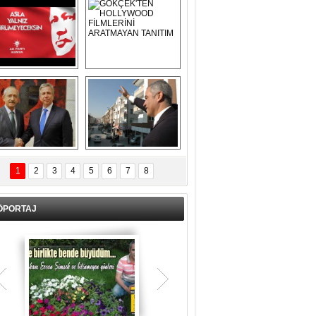
Asla Yalnız 
GÖKÇEK'TEN 
Yürümeyeceksin 
HOLLYWOOD 
Uzun Adam
FİLMLERİNİ 
ARATMAYAN 
TANITIM
L İÇERİ ZÜBÜK!
ERCAN ŞİMŞEK 
GÖLBAŞI'NDA 
1
2
3
4
5
6
7
8
KASIRGA ETKİSİ 
YARATTI !
ÖPORTAJ
Teşrik tekbiri nedir? Ne anlama gelir?
Kurban Bayramının arefe günü sabah
namazından itibaren bayramın