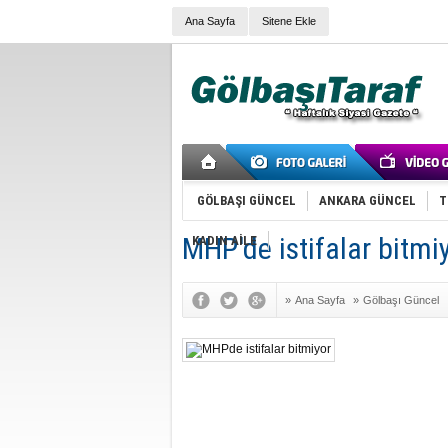
Ana Sayfa
Sitene Ekle
GÖLBAŞI GÜNCEL
ANKARA GÜNCEL
T
MHP'de istifalar bitmi
KADIN AİLE
»
Ana Sayfa
»
Gölbaşı Güncel