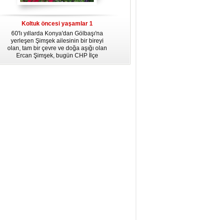
dördüncü gününün ikindi namazına
kadar, yirmiüç farz namazının
arkasından birer defa teşrik tekbiri
Koltuk öncesi yaşamlar 1
getirmeyi unutmayın.
60'lı yıllarda Konya'dan Gölbaşı'na
yerleşen Şimşek ailesinin bir bireyi
olan, tam bir çevre ve doğa aşığı olan
Ercan Şimşek, bugün CHP İlçe
Başkanlığı yaptığı Gölbaşı'nda yaşam
hikayesiyle herkese örnek oluyor.