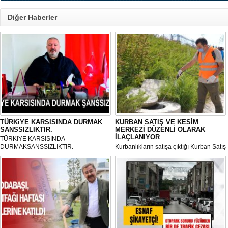
Diğer Haberler
TÜRKiYE KARSISINDA DURMAK
KURBAN SATIŞ VE KESİM
SANSSIZLIKTIR.
MERKEZİ DÜZENLİ OLARAK
İLAÇLANIYOR
TÜRKIYE KARSISINDA
DURMAKSANSSIZLIKTIR.
Kurbanlıkların satışa çıktığı Kurban Satış
ve Kesim Merkezi, haşere ve
mikropların önüne geçilmesi amacıyla
her gün Gölbaşı Belediyesi ekipleri
tarafından düzenli olarak ilaçlanıyor.