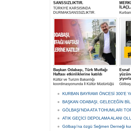
SANSSIZLIKTIR.
MERK
İLAÇL
TÜRKIYE KARSISINDA
DURMAKSANSSIZLIKTIR.
Kurbanl
ve Kes
mikrop
her gün
tarafın
Başkan Odabaşı, Türk Mutfağı
Esnaf 
Haftası etkinliklerine katıldı
yüzünd
yiyorl
Kültür ve Turizm Bakanlığı
koordinasyonunda İl Kültür Müdürlüğü
Gölbaş
tarafından düzenlenen "Türk Mutfağı
Caddesi
Haftası" etkinlikleri Ankara'da devam
bulunan
KURBAN BAYRAMI ÖNCESİ 300'E Y
ediyor.
vatanda
BAŞKAN ODABAŞI, GELECEĞİN Bİ
canınd
GÖLBAŞI’NDA ATA TOHUMLARI TO
ATIK GEÇİCİ DEPOLAMA ALANI O
Gölbaşı'na özgü Seğmen Derneği ku