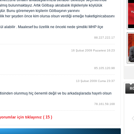
ı teveccühe binaen arkadaşlarımızla beraber Belediye seçimlerinde
lmış bulunmaktayız. Artık Gölbaşı akrabalık ilişkileriyle köylülük
ür. Bunu göremeyen kişilerin Gölbaşının yarınını
lik her şeyden önce kim olursa olsun verdiği emeğe haketiginicabasını
ül alabilir . Maalesef bu özellik ne önceki nede şimdiki MHP ilçe
88.227.222.17
16 Şubat 2009 Pazartesi 16:23
DA
85.105.120.98
13 Şubat 2009 Cuma 23:37
R
isinden olunmuş hiç öenemli değil ve bu arkadaşlarada hayırlı olsun
78.161.59.168
orumlar için tıklayınız ( 15 )