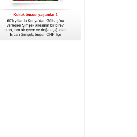
dördüncü gününün ikindi namazına
kadar, yirmiüç farz namazının
arkasından birer defa teşrik tekbiri
Koltuk öncesi yaşamlar 1
getirmeyi unutmayın.
60'lı yıllarda Konya'dan Gölbaşı'na
yerleşen Şimşek ailesinin bir bireyi
olan, tam bir çevre ve doğa aşığı olan
Ercan Şimşek, bugün CHP İlçe
Başkanlığı yaptığı Gölbaşı'nda yaşam
hikayesiyle herkese örnek oluyor.