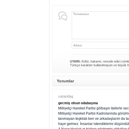
UYARI:
Küfür, hakaret, rencide edici cümlel
Türkçe karakter kullanılmayan ve büyük h
Yorumlar
vatandaş
gecmiş olsun odabaşına
Milliyetçi Hareket Partisi gölbaşın itallerle s
Milliyetçi Hareket Partisi Kadrolarında görül
tanımayan teşkilatı ben ve arkadaşlarım da t
hayır gelmez. İnsanlar istendiklerini düşündük