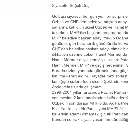
Siyasette Soğuk Duş
Gölbaşı siyaseti, her gün yeni bir sürpriz
Özbek ve CHP'den belediye başkan aday a
saflarına katıldı. Yüksel Özbek ve Hamit
takarken, MHP ilçe başkanının programda
MHP belediye başkan adayı Yakup Odabaşı,
günüdür, gün beraberlik günüdür.Bu kerva
CHP'den belediye başkan adayı olmak içi
dikkatleri üzerine çeken Hamit Mermer'de 
Hamit Mermer etiyle kemiğiyle sizlere fed
Hamit Mermer, MHP'ye geçiş nedeninin, G
Burada sizleri yanımda görmek bana güç 
katılma kararı aldım. Hayatlarımızı zorlaş
kemiğiyle sizlere feda olsun. Şeklinde kon
Ahde vefasızlarla çalışmam
1999-2004 yılları arasında Fazilet Partisind
verilmesine 2 kala partisinden istifa edere
Özbek'in son durağı MHP oldu. Ak Parti'd
Eski Faziletli ve Ak Partili, yeni MHP'li 
birilerinin adamı olmamak için Ak Parti'den
Bundan sonraki siyasi yaşamımı dürüstlüğ