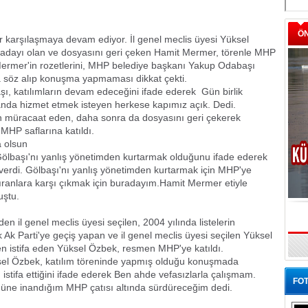
Ö
ler karşılaşmaya devam ediyor. İl genel meclis üyesi Yüksel
dayı olan ve dosyasını geri çeken Hamit Mermer, törenle MHP
 Mermer'in rozetlerini, MHP belediye başkanı Yakup Odabaşı
 söz alıp konuşma yapmaması dikkat çekti.
 katılımların devam edeceğini ifade ederek  Gün birlik
nda hizmet etmek isteyen herkese kapımız açık. Dedi.
n müracaat eden, daha sonra da dosyasını geri çekerek
MHP saflarına katıldı.
a olsun
ölbaşı'nı yanlış yönetimden kurtarmak olduğunu ifade ederek
verdi. Gölbaşı'nı yanlış yönetimden kurtarmak için MHP'ye
tıranlara karşı çıkmak için buradayım.Hamit Mermer etiyle
uştu.
en il genel meclis üyesi seçilen, 2004 yılında listelerin
k Ak Parti'ye geçiş yapan ve il genel meclis üyesi seçilen Yüksel
en istifa eden Yüksel Özbek, resmen MHP'ye katıldı.
Yüksel Özbek, katılım töreninde yapmış olduğu konuşmada
 istifa ettiğini ifade ederek Ben ahde vefasızlarla çalışmam.
FOT
üne inandığım MHP çatısı altında sürdüreceğim dedi.