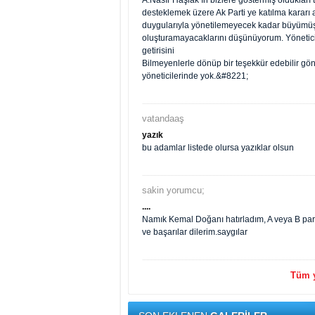
A.Nasır Haşlak ın bizlere göstermiş olduklar
desteklemek üzere Ak Parti ye katılma kararı a
duygularıyla yönetilemeyecek kadar büyümüşt
oluşturamayacaklarını düşünüyorum. Yönetici
getirisini
Bilmeyenlerle dönüp bir teşekkür edebilir gön
yöneticilerinde yok.&#8221;
vatandaaş
yazık
bu adamlar listede olursa yazıklar olsun
sakin yorumcu;
....
Namık Kemal Doğanı hatırladım, A veya B part
ve başarılar dilerim.saygılar
Tüm y