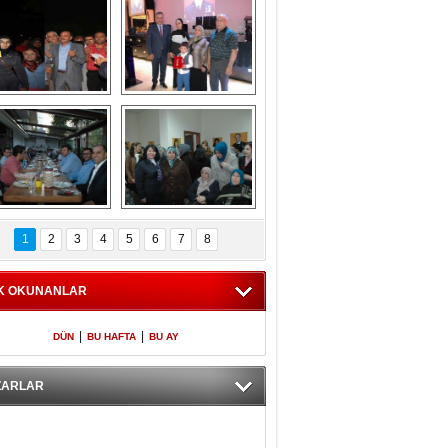
Gölbaşı GAZZE 
Kaymakamlıktan 
İÇİN YÜRÜDÜ
iftar yemeği
aymakamlıktan 
NERGÜL 
iftar yemeği
YILDIRIM SEÇİM 
1
2
3
4
5
6
7
8
BÜROSUNU AÇTI
K OKUNANLAR
|
|
DÜN
BU HAFTA
BU AY
ZARLAR