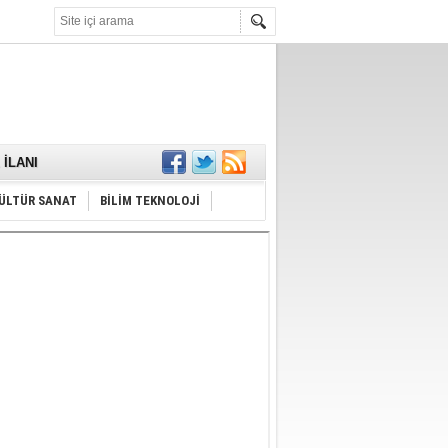
KARŞILANDI
İLANI
ldı
or
Hayrı
ÜLTÜR SANAT
BİLİM TEKNOLOJİ
MAMALIDIR.
nda
RDI!