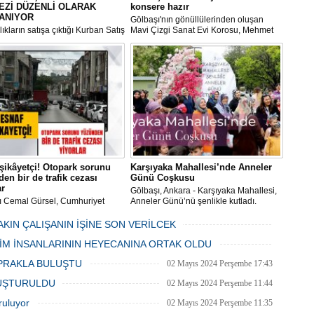
EZİ DÜZENLİ OLARAK
konsere hazır
ANIYOR
Gölbaşı'nın gönüllülerinden oluşan
ıkların satışa çıktığı Kurban Satış
Mavi Çizgi Sanat Evi Korosu, Mehmet
im Merkezi, haşere ve
Akif Ersoy Kültür Merkezi’nde vereceği
ların önüne geçilmesi amacıyla
konsere hızır.
 Gölbaşı Belediyesi ekipleri
dan düzenli olarak ilaçlanıyor.
şikâyetçi! Otopark sorunu
Karşıyaka Mahallesi’nde Anneler
en bir de trafik cezası
Günü Coşkusu
ar
Gölbaşı, Ankara - Karşıyaka Mahallesi,
ı Cemal Gürsel, Cumhuriyet
Anneler Günü’nü şenlikle kutladı.
 ve ara sokaklarda işyeri
Mahalle muhtarı Gülay Candemir’in
 esnaf ve alışverişe gelen
öncülüğünde düzenlenen 1. Karşıyaka
AKIN ÇALIŞANIN İŞİNE SON VERİLCEK
şlar park cezaları yüzünden
mahallesi şenliği anneler günü etkinliği
06 Mayıs 2024 Pazartesi 15:47
LİM İNSANLARININ HEYECANINA ORTAK OLDU
an bezdi.
06 Mayıs 2024 Pazartesi 15:31
PRAKLA BULUŞTU
02 Mayıs 2024 Perşembe 17:43
LUŞTURULDU
02 Mayıs 2024 Perşembe 11:44
ruluyor
02 Mayıs 2024 Perşembe 11:35