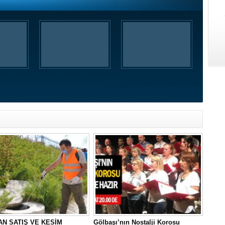
N SATIŞ VE KESİM
Gölbaşı’nın Nostalji Korosu