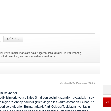
er veya imalar, inançlara saldırı içeren, imla kuralları ile yazılmamış,
arflerle yazılmış yorumlar onaylanmamaktadır.
05 Mart 2009 Perşembe 01:53
ecimi kaybeder
medik isimlerle yola cıkaise Şimdiden seçimi kazandık havasıyla kimseyi
anımıyoruz. Ahbap çavuş ilişkileriyle yapılan kadrolaşmadan Gölbaşı na
VİD
leri yere giderler. Bu manada Ak Parti Gölbaşı Teşkilatının ve Sayın