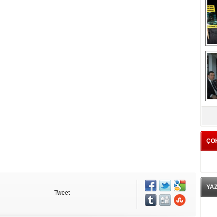
K
ÇO
YA
Tweet