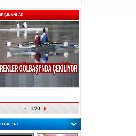
NE ÇIKANLAR
1/20
O GALERİ