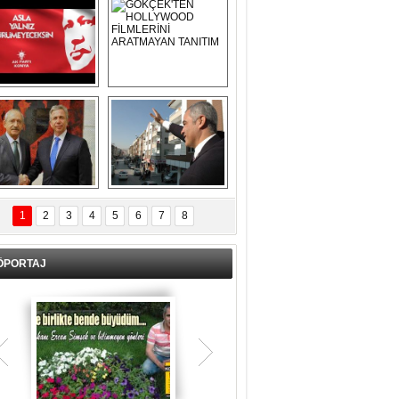
Asla Yalnız 
GÖKÇEK'TEN 
Yürümeyeceksin 
HOLLYWOOD 
Uzun Adam
FİLMLERİNİ 
ARATMAYAN 
TANITIM
L İÇERİ ZÜBÜK!
ERCAN ŞİMŞEK 
GÖLBAŞI'NDA 
1
2
3
4
5
6
7
8
KASIRGA ETKİSİ 
YARATTI !
ÖPORTAJ
Teşrik tekbiri nedir? Ne anlama gelir?
Kurban Bayramının arefe günü sabah
namazından itibaren bayramın