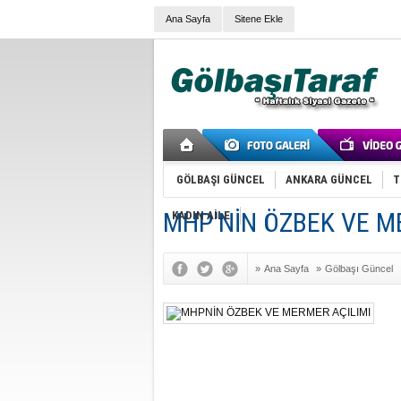
Ana Sayfa
Sitene Ekle
GÖLBAŞI GÜNCEL
ANKARA GÜNCEL
T
MHP'NİN ÖZBEK VE M
KADIN AİLE
»
Ana Sayfa
»
Gölbaşı Güncel