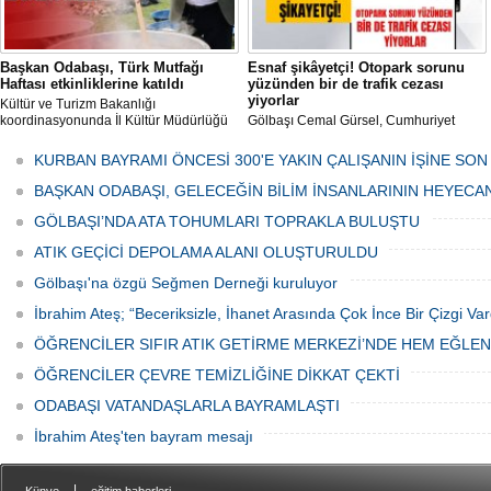
Başkan Odabaşı, Türk Mutfağı
Esnaf şikâyetçi! Otopark sorunu
Haftası etkinliklerine katıldı
yüzünden bir de trafik cezası
yiyorlar
Kültür ve Turizm Bakanlığı
koordinasyonunda İl Kültür Müdürlüğü
Gölbaşı Cemal Gürsel, Cumhuriyet
tarafından düzenlenen "Türk Mutfağı
Caddesi ve ara sokaklarda işyeri
Haftası" etkinlikleri Ankara'da devam
bulunan esnaf ve alışverişe gelen
KURBAN BAYRAMI ÖNCESİ 300'E YAKIN ÇALIŞANIN İŞİNE SON
ediyor.
vatandaşlar park cezaları yüzünden
canından bezdi.
BAŞKAN ODABAŞI, GELECEĞİN BİLİM İNSANLARININ HEYECA
GÖLBAŞI’NDA ATA TOHUMLARI TOPRAKLA BULUŞTU
ATIK GEÇİCİ DEPOLAMA ALANI OLUŞTURULDU
Gölbaşı'na özgü Seğmen Derneği kuruluyor
İbrahim Ateş; “Beceriksizle, İhanet Arasında Çok İnce Bir Çizgi Var
ÖĞRENCİLER SIFIR ATIK GETİRME MERKEZİ’NDE HEM EĞLE
ÖĞRENCİLER ÇEVRE TEMİZLİĞİNE DİKKAT ÇEKTİ
ODABAŞI VATANDAŞLARLA BAYRAMLAŞTI
İbrahim Ateş'ten bayram mesajı
|