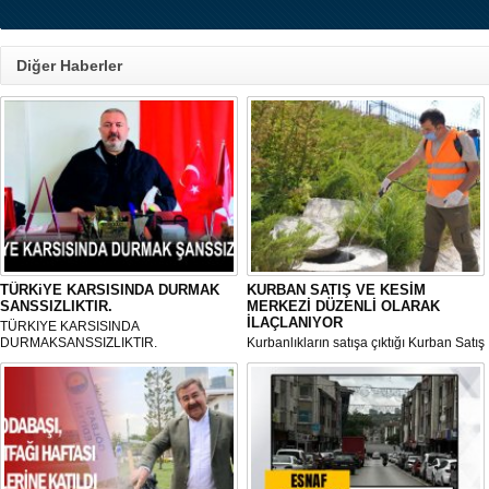
Diğer Haberler
TÜRKiYE KARSISINDA DURMAK
KURBAN SATIŞ VE KESİM
SANSSIZLIKTIR.
MERKEZİ DÜZENLİ OLARAK
İLAÇLANIYOR
TÜRKIYE KARSISINDA
DURMAKSANSSIZLIKTIR.
Kurbanlıkların satışa çıktığı Kurban Satış
ve Kesim Merkezi, haşere ve
mikropların önüne geçilmesi amacıyla
her gün Gölbaşı Belediyesi ekipleri
tarafından düzenli olarak ilaçlanıyor.