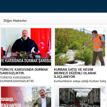
Diğer Haberler
TÜRKiYE KARSISINDA DURMAK
KURBAN SATIŞ VE KESİM
SANSSIZLIKTIR.
MERKEZİ DÜZENLİ OLARAK
İLAÇLANIYOR
TÜRKIYE KARSISINDA
DURMAKSANSSIZLIKTIR.
Kurbanlıkların satışa çıktığı Kurban Satış
ve Kesim Merkezi, haşere ve
mikropların önüne geçilmesi amacıyla
her gün Gölbaşı Belediyesi ekipleri
tarafından düzenli olarak ilaçlanıyor.