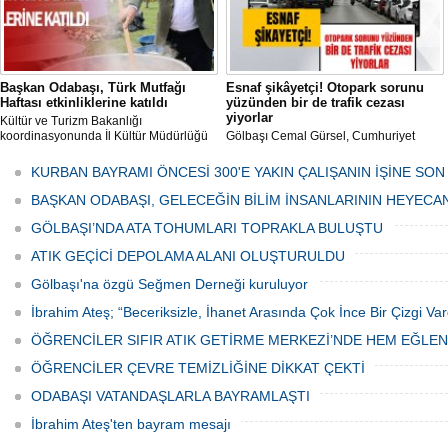
Başkan Odabaşı, Türk Mutfağı
Esnaf şikâyetçi! Otopark sorunu
Haftası etkinliklerine katıldı
yüzünden bir de trafik cezası
yiyorlar
Kültür ve Turizm Bakanlığı
koordinasyonunda İl Kültür Müdürlüğü
Gölbaşı Cemal Gürsel, Cumhuriyet
tarafından düzenlenen "Türk Mutfağı
Caddesi ve ara sokaklarda işyeri
Haftası" etkinlikleri Ankara'da devam
bulunan esnaf ve alışverişe gelen
KURBAN BAYRAMI ÖNCESİ 300'E YAKIN ÇALIŞANIN İŞİNE SON
ediyor.
vatandaşlar park cezaları yüzünden
canından bezdi.
BAŞKAN ODABAŞI, GELECEĞİN BİLİM İNSANLARININ HEYECA
GÖLBAŞI’NDA ATA TOHUMLARI TOPRAKLA BULUŞTU
ATIK GEÇİCİ DEPOLAMA ALANI OLUŞTURULDU
Gölbaşı'na özgü Seğmen Derneği kuruluyor
İbrahim Ateş; “Beceriksizle, İhanet Arasında Çok İnce Bir Çizgi Var
ÖĞRENCİLER SIFIR ATIK GETİRME MERKEZİ’NDE HEM EĞLE
ÖĞRENCİLER ÇEVRE TEMİZLİĞİNE DİKKAT ÇEKTİ
ODABAŞI VATANDAŞLARLA BAYRAMLAŞTI
İbrahim Ateş'ten bayram mesajı