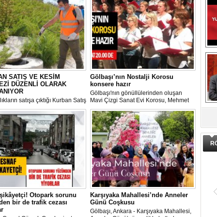
N SATIŞ VE KESİM
Gölbaşı’nın Nostalji Korosu
EZİ DÜZENLİ OLARAK
konsere hazır
ANIYOR
Gölbaşı'nın gönüllülerinden oluşan
ıkların satışa çıktığı Kurban Satış
Mavi Çizgi Sanat Evi Korosu, Mehmet
DA
im Merkezi, haşere ve
Akif Ersoy Kültür Merkezi’nde vereceği
ların önüne geçilmesi amacıyla
konsere hızır.
 Gölbaşı Belediyesi ekipleri
dan düzenli olarak ilaçlanıyor.
R
şikâyetçi! Otopark sorunu
Karşıyaka Mahallesi’nde Anneler
en bir de trafik cezası
Günü Coşkusu
ar
Gölbaşı, Ankara - Karşıyaka Mahallesi,