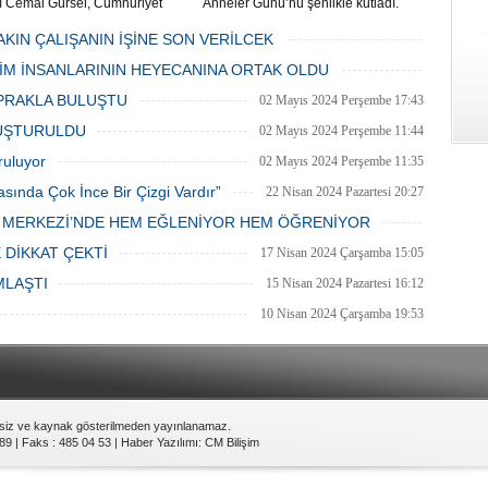
ı Cemal Gürsel, Cumhuriyet
Anneler Günü’nü şenlikle kutladı.
 ve ara sokaklarda işyeri
Mahalle muhtarı Gülay Candemir’in
 esnaf ve alışverişe gelen
öncülüğünde düzenlenen 1. Karşıyaka
AKIN ÇALIŞANIN İŞİNE SON VERİLCEK
şlar park cezaları yüzünden
mahallesi şenliği anneler günü etkinliği
06 Mayıs 2024 Pazartesi 15:47
LİM İNSANLARININ HEYECANINA ORTAK OLDU
an bezdi.
06 Mayıs 2024 Pazartesi 15:31
PRAKLA BULUŞTU
02 Mayıs 2024 Perşembe 17:43
LUŞTURULDU
02 Mayıs 2024 Perşembe 11:44
ruluyor
02 Mayıs 2024 Perşembe 11:35
asında Çok İnce Bir Çizgi Vardır”
22 Nisan 2024 Pazartesi 20:27
E MERKEZİ’NDE HEM EĞLENİYOR HEM ÖĞRENİYOR
20 Nisan 2024 Cumartesi 15:26
 DİKKAT ÇEKTİ
17 Nisan 2024 Çarşamba 15:05
MLAŞTI
15 Nisan 2024 Pazartesi 16:12
10 Nisan 2024 Çarşamba 19:53
nsiz ve kaynak gösterilmeden yayınlanamaz.
89 | Faks : 485 04 53 |
Haber Yazılımı
:
CM Bilişim