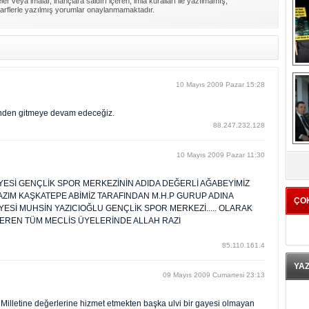
er veya imalar, inançlara saldırı içeren, imla kuralları ile yazılmamış,
arflerle yazılmış yorumlar onaylanmamaktadır.
10 Mayıs 2009 Pazar 15:28
inden gitmeye devam edeceğiz.
88.247.232.128
K
10 Mayıs 2009 Pazar 11:30
ESİ GENÇLİK SPOR MERKEZİNİN ADIDA DEĞERLİ AĞABEYİMİZ
AZIM KAŞKATEPE ABİMİZ TARAFINDAN M.H.P GURUP ADINA
ÇO
İYESİ MUHSİN YAZICIOĞLU GENÇLİK SPOR MERKEZİ..... OLARAK
EREN TÜM MECLİS ÜYELERİNDE ALLAH RAZI
85.110.161.4
YA
09 Mayıs 2009 Cumartesi 23:13
N
illetine değerlerine hizmet etmekten başka ulvi bir gayesi olmayan