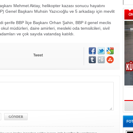
Başkanı Mehmet Aktay, helikopter kazası sonucu hayatını
P) Genel Başkanı Muhsin Yazıcıoğlu ve 5 arkadaşı için mevlit
Ö
idi şerife BBP İlçe Başkanı Orhan Şahin, BBP il genel meclis
l müdürleri, daire amirleri, mesleki oda temsilcileri, sivil
 işadamları ve çok sayıda vatandaş katıldı.
Tweet
FOT