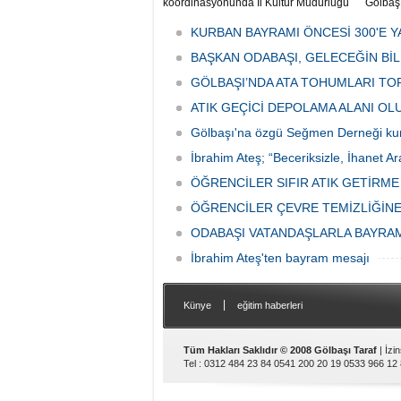
koordinasyonunda İl Kültür Müdürlüğü
Gölbaş
tarafından düzenlenen "Türk Mutfağı
Caddesi
Haftası" etkinlikleri Ankara'da devam
bulunan
KURBAN BAYRAMI ÖNCESİ 300'E Y
ediyor.
vatanda
BAŞKAN ODABAŞI, GELECEĞİN Bİ
canınd
GÖLBAŞI’NDA ATA TOHUMLARI TO
ATIK GEÇİCİ DEPOLAMA ALANI O
Gölbaşı'na özgü Seğmen Derneği ku
İbrahim Ateş; “Beceriksizle, İhanet Ar
ÖĞRENCİLER SIFIR ATIK GETİRM
ÖĞRENCİLER ÇEVRE TEMİZLİĞİNE
ODABAŞI VATANDAŞLARLA BAYRA
İbrahim Ateş'ten bayram mesajı
|
Künye
eğitim haberleri
Tüm Hakları Saklıdır © 2008 Gölbaşı Taraf
| İzi
Tel : 0312 484 23 84 0541 200 20 19 0533 966 12 