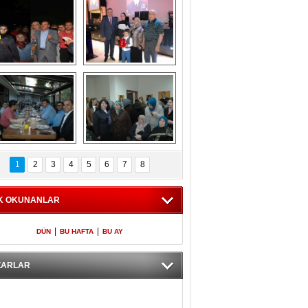
Gölbaşı GAZZE 
Kaymakamlıktan 
İÇİN YÜRÜDÜ
iftar yemeği
aymakamlıktan 
NERGÜL 
iftar yemeği
YILDIRIM SEÇİM 
1
2
3
4
5
6
7
8
BÜROSUNU AÇTI
K OKUNANLAR
|
|
DÜN
BU HAFTA
BU AY
ZARLAR