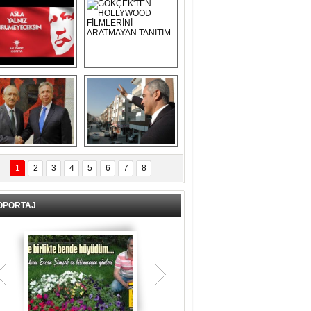
Asla Yalnız 
GÖKÇEK'TEN 
Yürümeyeceksin 
HOLLYWOOD 
Uzun Adam
FİLMLERİNİ 
ARATMAYAN 
TANITIM
L İÇERİ ZÜBÜK!
ERCAN ŞİMŞEK 
GÖLBAŞI'NDA 
1
2
3
4
5
6
7
8
KASIRGA ETKİSİ 
YARATTI !
ÖPORTAJ
Teşrik tekbiri nedir? Ne anlama gelir?
Kurban Bayramının arefe günü sabah
namazından itibaren bayramın