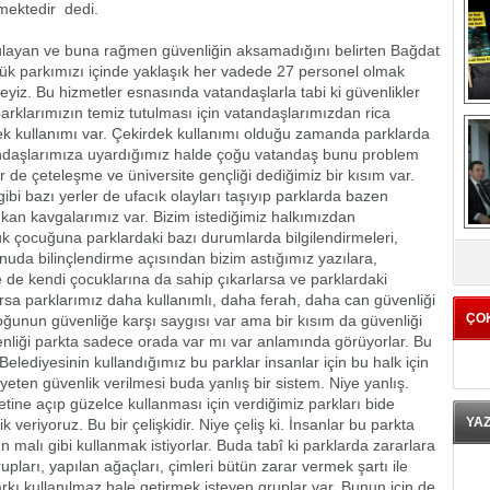
ektedir  dedi.
ulayan ve buna rağmen güvenliğin aksamadığını belirten Bağdat
yük parkımızı içinde yaklaşık her vadede 27 personel olmak
yiz. Bu hizmetler esnasında vatandaşlarla tabi ki güvenlikler
arklarımızın temiz tutulması için vatandaşlarımızdan rica
ek kullanımı var. Çekirdek kullanımı olduğu zamanda parklarda
tandaşlarımıza uyardığımız halde çoğu vatandaş bunu problem
ir de çeteleşme ve üniversite gençliği dediğimiz bir kısım var.
bi bazı yerler de ufacık olayları taşıyıp parklarda bazen
an kavgalarımız var. Bizim istediğimiz halkımızdan
k çocuğuna parklardaki bazı durumlarda bilgilendirmeleri,
K
nuda bilinçlendirme açısından bizim astığımız yazılara,
 de kendi çocuklarına da sahip çıkarlarsa ve parklardaki
rsa parklarımız daha kullanımlı, daha ferah, daha can güvenliği
ÇO
 çoğunun güvenliğe karşı saygısı var ama bir kısım da güvenliği
enliği parkta sadece orada var mı var anlamında görüyorlar. Bu
Belediyesinin kullandığımız bu parklar insanlar için bu halk için
iyeten güvenlik verilmesi buda yanlış bir sistem. Niye yanlış.
tine açıp güzelce kullanması için verdiğimiz parkları bide
YA
veriyoruz. Bu bir çelişkidir. Niye çeliş ki. İnsanlar bu parkta
n malı gibi kullanmak istiyorlar. Buda tabî ki parklarda zararlara
upları, yapılan ağaçları, çimleri bütün zarar vermek şartı ile
arkı kullanılmaz hale getirmek isteyen gruplar var. Bunun için de