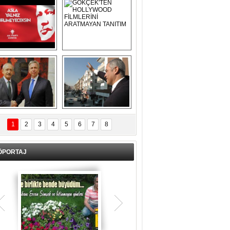
Asla Yalnız 
GÖKÇEK'TEN 
Yürümeyeceksin 
HOLLYWOOD 
Uzun Adam
FİLMLERİNİ 
ARATMAYAN 
TANITIM
L İÇERİ ZÜBÜK!
ERCAN ŞİMŞEK 
GÖLBAŞI'NDA 
1
2
3
4
5
6
7
8
KASIRGA ETKİSİ 
YARATTI !
ÖPORTAJ
Teşrik tekbiri nedir? Ne anlama gelir?
Kurban Bayramının arefe günü sabah
namazından itibaren bayramın