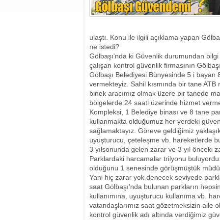
ulaştı. Konu ile ilgili açıklama yapan Gö
ne istedi?
Gölbaşı'nda ki Güvenlik durumundan bilgi
çalışan kontrol güvenlik firmasının Gölba
Gölbaşı Belediyesi Bünyesinde 5 i bayan 8
vermekteyiz. Sahil kısmında bir tane ATB m
binek aracımız olmak üzere bir tanede ma
bölgelerde 24 saati üzerinde hizmet verme
Kompleksi, 1 Belediye binası ve 8 tane p
kullanmakta olduğumuz her yerdeki güvenli
sağlamaktayız. Göreve geldiğimiz yaklaşık
uyuşturucu, çeteleşme vb. hareketlerde bu
3 yılsonunda gelen zarar ve 3 yıl önceki zar
Parklardaki harcamalar trilyonu buluyordu
olduğunu 1 senesinde görüşmüştük müdürle
Yani hiç zarar yok denecek seviyede parkla
saat Gölbaşı'nda bulunan parkların hepsini
kullanımına, uyuşturucu kullanıma vb. hare
vatandaşlarımız saat gözetmeksizin aile o
kontrol güvenlik adı altında verdiğimiz gü