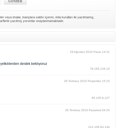
er veya imalar, inançlara saldırı içeren, imla kuralları ile yazılmamış,
arflerle yazılmış yorumlar onaylanmamaktadır.
29 Ağustos 2010 Pazar 14:21
yetkılılerden destek beklıyoruz
78.165.126.10
29 Temmuz 2010 Perşembe 15:15
85.105.9.127
26 Temmuz 2010 Pazartesi 04:24
212.156.63.134