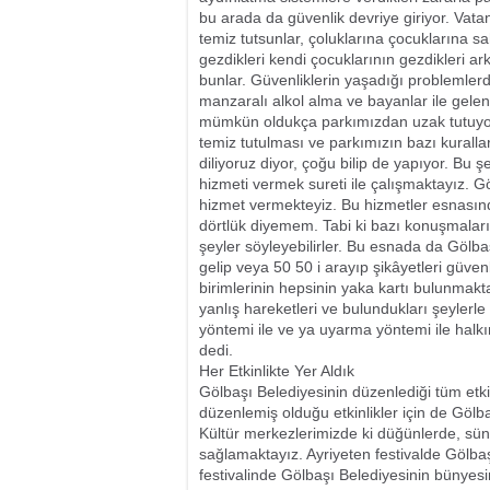
bu arada da güvenlik devriye giriyor. Vata
temiz tutsunlar, çoluklarına çocuklarına sah
gezdikleri kendi çocuklarının gezdikleri ar
bunlar. Güvenliklerin yaşadığı problemlerd
manzaralı alkol alma ve bayanlar ile gelen 
mümkün oldukça parkımızdan uzak tutuyoru
temiz tutulması ve parkımızın bazı kuralla
diliyoruz diyor, çoğu bilip de yapıyor. Bu 
hizmeti vermek sureti ile çalışmaktayız. G
hizmet vermekteyiz. Bu hizmetler esnasında
dörtlük diyemem. Tabi ki bazı konuşmaların
şeyler söyleyebilirler. Bu esnada da Göl
gelip veya 50 50 i arayıp şikâyetleri güvenlikl
birimlerinin hepsinin yaka kartı bulunmaktad
yanlış hareketleri ve bulundukları şeylerle 
yöntemi ile ve ya uyarma yöntemi ile halkı
dedi.
Her Etkinlikte Yer Aldık
Gölbaşı Belediyesinin düzenlediği tüm etkin
düzenlemiş olduğu etkinlikler için de Gölba
Kültür merkezlerimizde ki düğünlerde, sünn
sağlamaktayız. Ayriyeten festivalde Gölba
festivalinde Gölbaşı Belediyesinin bünyesi