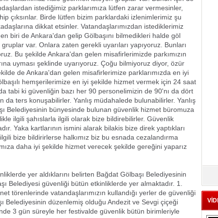
ndaşlardan istediğimiz parklarımıza lütfen zarar vermesinler,
ip çıksınlar. Birde lütfen bizim parklardaki izlenimlerimiz şu
kadaşlarına dikkat etsinler. Vatandaşlarımızdan istediklerimiz
en biri de Ankara'dan gelip Gölbaşını bilmedikleri halde göl
gruplar var. Onlara zaten gerekli uyarıları yapıyoruz. Bunları
z. Bu şekilde Ankara'dan gelen misafirlerimizde parkımızın
rına uyması şeklinde uyarıyoruz. Çoğu bilmiyoruz diyor, özür
şekilde de Ankara'dan gelen misafirlerimize parklarımızda en iyi
ölbaşılı hemşerilerimize en iyi şekilde hizmet vermek için 24 saat
 tabi ki güvenliğin bazı her 90 personelimizin de 90'nı da dört
 da ters konuşabilirler. Yanlış müdahalede bulunabilirler. Yanlış
başı Belediyesinin bünyesinde bulunan güvenlik hizmet büromuza
e ilgili şahıslarla ilgili olarak bize bildirebilirler. Güvenlik
ır. Yaka kartlarının ismini alarak bilakis bize direk yaptıkları
ilgili bize bildirirlerse halkımız biz bu esnada cezalandırma
mıza daha iyi şekilde hizmet verecek şekilde gereğini yaparız 
liklerde yer aldıklarını belirten Bağdat Gölbaşı Belediyesinin
şı Belediyesi güvenliği bütün etkinliklerde yer almaktadır. 1.
et törenlerinde vatandaşlarımızın kullandığı yerler de güvenliği
VİD
şı Belediyesinin düzenlemiş olduğu Andezit ve Sevgi çiçeği
nde 3 gün süreyle her festivalde güvenlik bütün birimleriyle