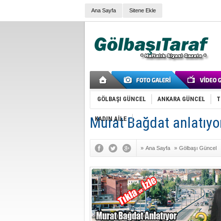
Ana Sayfa
Sitene Ekle
GÖLBAŞI GÜNCEL
ANKARA GÜNCEL
T
Murat Bağdat anlatıyo
KADIN AİLE
»
Ana Sayfa
»
Gölbaşı Güncel