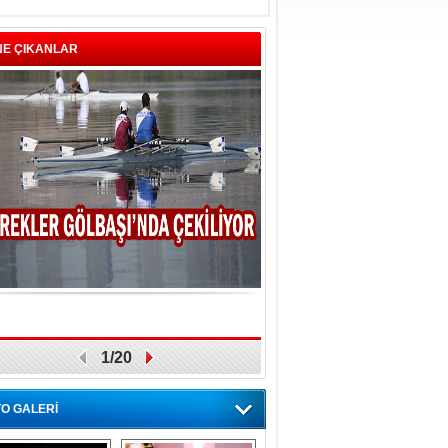
NE ÇIKANLAR
1/20
O GALERİ