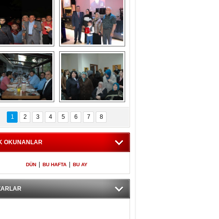
Gölbaşı GAZZE 
Kaymakamlıktan 
İÇİN YÜRÜDÜ
iftar yemeği
aymakamlıktan 
NERGÜL 
iftar yemeği
YILDIRIM SEÇİM 
1
2
3
4
5
6
7
8
BÜROSUNU AÇTI
K OKUNANLAR
|
|
DÜN
BU HAFTA
BU AY
ZARLAR