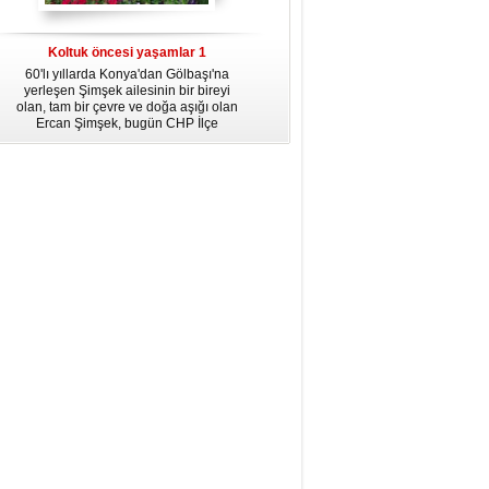
dördüncü gününün ikindi namazına
kadar, yirmiüç farz namazının
arkasından birer defa teşrik tekbiri
Koltuk öncesi yaşamlar 1
getirmeyi unutmayın.
60'lı yıllarda Konya'dan Gölbaşı'na
yerleşen Şimşek ailesinin bir bireyi
olan, tam bir çevre ve doğa aşığı olan
Ercan Şimşek, bugün CHP İlçe
Başkanlığı yaptığı Gölbaşı'nda yaşam
hikayesiyle herkese örnek oluyor.