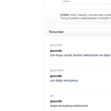
UYARI:
Küfür, hakaret, rencide edici cümlel
Türkçe karakter kullanılmayan ve büyük h
Yorumlar
guvenlık
guvenlık
cok dogru seyler bunlar halkımızdan ve dıger 
güvenlikk
güvenlik
çok doğru konuşmuş
ali
güvenlik
dogru konuşmuş katılıyorum