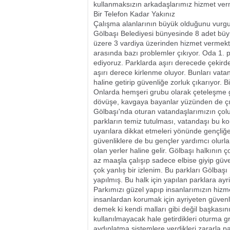
kullanmaksızın arkadaşlarımız hizmet verm
Bir Telefon Kadar Yakınız
Çalışma alanlarının büyük olduğunu vurg
Gölbaşı Belediyesi bünyesinde 8 adet bü
üzere 3 vardiya üzerinden hizmet vermekte
arasında bazı problemler çıkıyor. Oda 1. p
ediyoruz. Parklarda aşırı derecede çekird
aşırı derece kirlenme oluyor. Bunları va
haline getirip güvenliğe zorluk çıkarıyor. B
Onlarda hemşeri grubu olarak çeteleşme gi
dövüşe, kavgaya bayanlar yüzünden de çık
Gölbaşı'nda oturan vatandaşlarımızın çolu
parkların temiz tutulması, vatandaşı bu ko
uyarılara dikkat etmeleri yönünde gençliğe
güvenliklere de bu gençler yardımcı olurla
olan yerler haline gelir. Gölbaşı halkının
az maaşla çalışıp sadece elbise giyip güv
çok yanlış bir izlenim. Bu parkları Gölbaşı 
yapılmış. Bu halk için yapılan parklara ayr
Parkımızı güzel yapıp insanlarımızın hizme
insanlardan korumak için ayriyeten güvenlik 
demek ki kendi malları gibi değil başkasını
kullanılmayacak hale getirdikleri oturma gr
aydınlatma sistemlere verdikleri zararla p