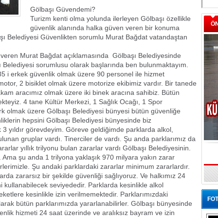
Gölbaşı Güvendemi?
Turizm kenti olma yolunda ilerleyen Gölbaşı özellikle
Ö
güvenlik alanında halka güven veren bir konuma
lbaşı Belediyesi Güvenlikten sorumlu Murat Bağdat vatandaştan
 veren Murat Bağdat açıklamasında  Gölbaşı Belediyesinde
şı Belediyesi sorumlusu olarak başlarında ben bulunmaktayım.
5 i erkek güvenlik olmak üzere 90 personel ile hizmet
otor, 2 bisiklet olmak üzere motorize ekibimiz vardır. Bir tanede
kam aracımız olmak üzere iki binek aracına sahibiz. Bütün
kteyiz. 4 tane Kültür Merkezi, 1 Sağlık Ocağı, 1 Spor
ark olmak üzere Gölbaşı Belediyesi bünyesi bütün güvenliğe
klerin hepsini Gölbaşı Belediyesi bünyesinde biz
 3 yıldır görevdeyim. Göreve geldiğimde parklarda alkol,
lunan gruplar vardı. Tinerciler de vardı. Şu anda parklarımız da
arlar yıllık trilyonu bulan zararlar vardı Gölbaşı Belediyesinin.
. Ama şu anda 1 trilyona yaklaşık 970 milyara yakın zarar
rimizle. Şu andaki parklardaki zararlar minimum zararlardır.
rda zararsız bir şekilde güvenliği sağlıyoruz. Ve halkımız 24
 kullanabilecek seviyededir. Parklarda kesinlikle alkol
ketlere kesinlikle izin verilmemektedir. Parklarımızdaki
FOT
larak bütün parklarımızda yararlanabilirler. Gölbaşı bünyesinde
venlik hizmeti 24 saat üzerinde ve aralıksız bayram ve izin