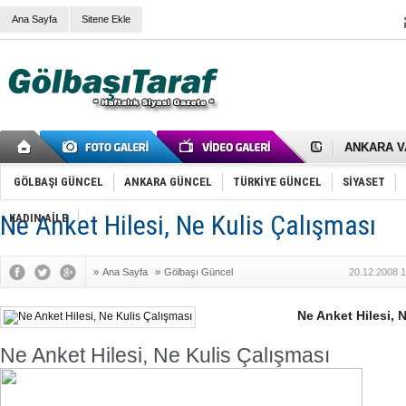
Ana Sayfa
Sitene Ekle
RIZA KAY
ANKARA V
Gölbaşı’nd
Cemal Gürs
GÖLBAŞI GÜNCEL
ANKARA GÜNCEL
TÜRKİYE GÜNCEL
SİYASET
Samet Kesk
FAİZ ORAN
Ne Anket Hilesi, Ne Kulis Çalışması
KADIN AİLE
OLİMPİK 
SÖZ YERİ
TÜRKİYE (T
»
Ana Sayfa
»
Gölbaşı Güncel
20.12.2008 1
SPOR KLU
Mikail Arı
RECEP TA
Ne Anket Hilesi, 
ODABAŞI’N
Gölbaşı Be
Ne Anket Hilesi, Ne Kulis Çalışması
İNCEK PAR