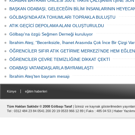
KURBAN BAYRAMI ÖNCESİ 300'E YAKIN ÇALIŞANIN İŞİNE SON
ediyor.
vatandaşlar park cezaları yüzünden
canından bezdi.
BAŞKAN ODABAŞI, GELECEĞİN BİLİM İNSANLARININ HEYECA
GÖLBAŞI’NDA ATA TOHUMLARI TOPRAKLA BULUŞTU
ATIK GEÇİCİ DEPOLAMA ALANI OLUŞTURULDU
Gölbaşı'na özgü Seğmen Derneği kuruluyor
İbrahim Ateş; “Beceriksizle, İhanet Arasında Çok İnce Bir Çizgi Var
ÖĞRENCİLER SIFIR ATIK GETİRME MERKEZİ’NDE HEM EĞLE
ÖĞRENCİLER ÇEVRE TEMİZLİĞİNE DİKKAT ÇEKTİ
ODABAŞI VATANDAŞLARLA BAYRAMLAŞTI
İbrahim Ateş'ten bayram mesajı
|
Künye
eğitim haberleri
Tüm Hakları Saklıdır © 2008 Gölbaşı Taraf
| İzinsiz ve kaynak gösterilmeden yayınla
Tel : 0312 484 23 84 0541 200 20 19 0533 966 12 89 | Faks : 485 04 53 |
Haber Yazılımı