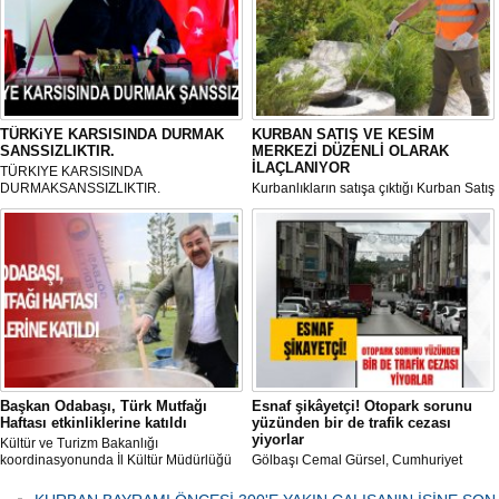
TÜRKiYE KARSISINDA DURMAK
KURBAN SATIŞ VE KESİM
SANSSIZLIKTIR.
MERKEZİ DÜZENLİ OLARAK
İLAÇLANIYOR
TÜRKIYE KARSISINDA
DURMAKSANSSIZLIKTIR.
Kurbanlıkların satışa çıktığı Kurban Satış
ve Kesim Merkezi, haşere ve
mikropların önüne geçilmesi amacıyla
her gün Gölbaşı Belediyesi ekipleri
tarafından düzenli olarak ilaçlanıyor.
Başkan Odabaşı, Türk Mutfağı
Esnaf şikâyetçi! Otopark sorunu
Haftası etkinliklerine katıldı
yüzünden bir de trafik cezası
yiyorlar
Kültür ve Turizm Bakanlığı
koordinasyonunda İl Kültür Müdürlüğü
Gölbaşı Cemal Gürsel, Cumhuriyet
tarafından düzenlenen "Türk Mutfağı
Caddesi ve ara sokaklarda işyeri
Haftası" etkinlikleri Ankara'da devam
bulunan esnaf ve alışverişe gelen