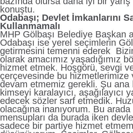
bazında olursa daha iyi bir yarış 
konuştu.
Odabaşı; Devlet İmkanlarını S
Kullanmamalı
MHP Gölbaşı Belediye Başkan 
Odabaşı ise yerel seçimlerin Göl
getirmesini temenni ederek  Bizi
olarak amacımız yaşadığımız bö
hizmet etmek. Hoşgörü, sevgi v
çerçevesinde bu hizmetlerimize 
devam etmemiz gerekli. Şu ana 
kimseyi karalayıcı, aşağılayıcı 
edecek sözler sarf etmedik. Huzu
olacağına inanıyorum. Bu arada
mensupları da burada iken devle
sadece bir partiye hizmet etmeme