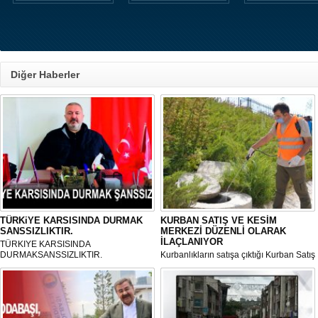
Diğer Haberler
TÜRKiYE KARSISINDA DURMAK
KURBAN SATIŞ VE KESİM
SANSSIZLIKTIR.
MERKEZİ DÜZENLİ OLARAK
İLAÇLANIYOR
TÜRKIYE KARSISINDA
DURMAKSANSSIZLIKTIR.
Kurbanlıkların satışa çıktığı Kurban Satış
ve Kesim Merkezi, haşere ve
mikropların önüne geçilmesi amacıyla
her gün Gölbaşı Belediyesi ekipleri
tarafından düzenli olarak ilaçlanıyor.