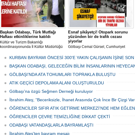
Başkan Odabaşı, Türk Mutfağı
Esnaf şikâyetçi! Otopark sorunu
Haftası etkinliklerine katıldı
yüzünden bir de trafik cezası
yiyorlar
Kültür ve Turizm Bakanlığı
koordinasyonunda İl Kültür Müdürlüğü
Gölbaşı Cemal Gürsel, Cumhuriyet
tarafından düzenlenen "Türk Mutfağı
Caddesi ve ara sokaklarda işyeri
Haftası" etkinlikleri Ankara'da devam
bulunan esnaf ve alışverişe gelen
KURBAN BAYRAMI ÖNCESİ 300'E YAKIN ÇALIŞANIN İŞİNE SON
ediyor.
vatandaşlar park cezaları yüzünden
canından bezdi.
BAŞKAN ODABAŞI, GELECEĞİN BİLİM İNSANLARININ HEYECA
GÖLBAŞI’NDA ATA TOHUMLARI TOPRAKLA BULUŞTU
ATIK GEÇİCİ DEPOLAMA ALANI OLUŞTURULDU
Gölbaşı'na özgü Seğmen Derneği kuruluyor
İbrahim Ateş; “Beceriksizle, İhanet Arasında Çok İnce Bir Çizgi Var
ÖĞRENCİLER SIFIR ATIK GETİRME MERKEZİ’NDE HEM EĞLE
ÖĞRENCİLER ÇEVRE TEMİZLİĞİNE DİKKAT ÇEKTİ
ODABAŞI VATANDAŞLARLA BAYRAMLAŞTI
İbrahim Ateş'ten bayram mesajı