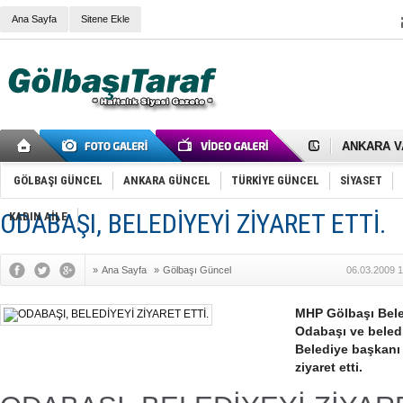
Ana Sayfa
Sitene Ekle
RIZA KAY
ANKARA V
Gölbaşı’nd
Cemal Gürs
GÖLBAŞI GÜNCEL
ANKARA GÜNCEL
TÜRKİYE GÜNCEL
SİYASET
Samet Kesk
FAİZ ORAN
ODABAŞI, BELEDİYEYİ ZİYARET ETTİ.
OLİMPİK 
KADIN AİLE
SÖZ YERİ
TÜRKİYE (T
SPOR KLU
»
Ana Sayfa
»
Gölbaşı Güncel
06.03.2009 1
Mikail Arı
RECEP TA
ODABAŞI’N
MHP Gölbaşı Bel
Gölbaşı Be
Odabaşı ve beledi
İNCEK PAR
Belediye başkanı
ziyaret etti.