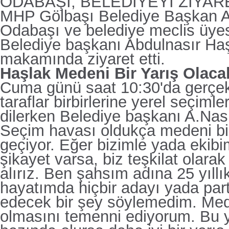
ODABAŞI, BELEDİYEYİ ZİYARE
MHP Gölbaşı Belediye Başkan 
Odabaşı ve belediye meclis üyes
Belediye başkanı Abdulnasır Haş
makamında ziyaret etti.
Haşlak Medeni Bir Yarış Olacak
Cuma günü saat 10:30'da gerçek
taraflar birbirlerine yerel seçimle
dilerken Belediye başkanı A.Nas
Seçim havası oldukça medeni b
geçiyor. Eğer bizimle yada ekibimiz
şikayet varsa, biz teşkilat olarak
alırız. Ben şahsım adına 25 yıllı
hayatımda hiçbir adayı yada part
edecek bir şey söylemedim. Mede
olmasını temenni ediyorum. Bu y