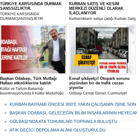
TÜRKiYE KARSISINDA DURMAK
KURBAN SATIŞ VE KESİM
SANSSIZLIKTIR.
MERKEZİ DÜZENLİ OLARAK
İLAÇLANIYOR
TÜRKIYE KARSISINDA
DURMAKSANSSIZLIKTIR.
Kurbanlıkların satışa çıktığı Kurban Satış
ve Kesim Merkezi, haşere ve
mikropların önüne geçilmesi amacıyla
her gün Gölbaşı Belediyesi ekipleri
tarafından düzenli olarak ilaçlanıyor.
Başkan Odabaşı, Türk Mutfağı
Esnaf şikâyetçi! Otopark sorunu
Haftası etkinliklerine katıldı
yüzünden bir de trafik cezası
yiyorlar
Kültür ve Turizm Bakanlığı
koordinasyonunda İl Kültür Müdürlüğü
Gölbaşı Cemal Gürsel, Cumhuriyet
tarafından düzenlenen "Türk Mutfağı
Caddesi ve ara sokaklarda işyeri
Haftası" etkinlikleri Ankara'da devam
bulunan esnaf ve alışverişe gelen
KURBAN BAYRAMI ÖNCESİ 300'E YAKIN ÇALIŞANIN İŞİNE SON
ediyor.
vatandaşlar park cezaları yüzünden
canından bezdi.
BAŞKAN ODABAŞI, GELECEĞİN BİLİM İNSANLARININ HEYECA
GÖLBAŞI’NDA ATA TOHUMLARI TOPRAKLA BULUŞTU
ATIK GEÇİCİ DEPOLAMA ALANI OLUŞTURULDU