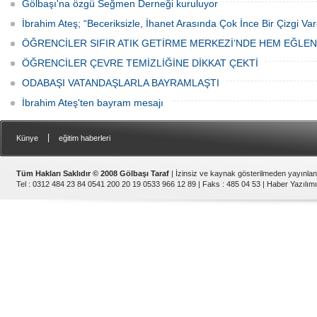
Gölbaşı'na özgü Seğmen Derneği kuruluyor
İbrahim Ateş; “Beceriksizle, İhanet Arasında Çok İnce Bir Çizgi Var
ÖĞRENCİLER SIFIR ATIK GETİRME MERKEZİ’NDE HEM EĞLE
ÖĞRENCİLER ÇEVRE TEMİZLİĞİNE DİKKAT ÇEKTİ
ODABAŞI VATANDAŞLARLA BAYRAMLAŞTI
İbrahim Ateş'ten bayram mesajı
|
Künye
eğitim haberleri
Tüm Hakları Saklıdır © 2008 Gölbaşı Taraf
| İzinsiz ve kaynak gösterilmeden yayınla
Tel : 0312 484 23 84 0541 200 20 19 0533 966 12 89 | Faks : 485 04 53 |
Haber Yazılımı