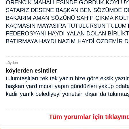
ÖRENCİK MAHALLESİNDE GÖRDÜK KÖYLÜYE
SATARIZ DESENE BAŞKAN BEN SÖZÜMDE D
BAKARIM AMAN SÖZÜNÜ SAHIP ÇIKMA KOLT
KAÇMASIN MAYASIRA TUTULURSUN TULUMTA
FEDEROSYANI HAYDI YALAN DOLAN BİRLİK
BATIRMAYA HAYDI NAZİM HAYDİ ÖZDEMİR 
köyden
köylerden esintiler
tulumtaşlıları tek tek yazın bize göre eksik yazıl
başkan yardımcısı yapın gündüzleri yakup odaba
kadir yanık belediyeyi yönetsin dışarıda tulumta
Tüm yorumlar için tıklayınız