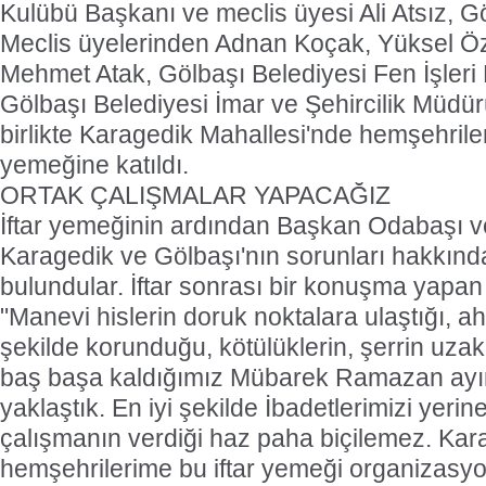
Kulübü Başkanı ve meclis üyesi Ali Atsız, G
Meclis üyelerinden Adnan Koçak, Yüksel Ö
Mehmet Atak, Gölbaşı Belediyesi Fen İşleri M
Gölbaşı Belediyesi İmar ve Şehircilik Müdür
birlikte Karagedik Mahallesi'nde hemşehrileri i
yemeğine katıldı.
ORTAK ÇALIŞMALAR YAPACAĞIZ
İftar yemeğinin ardından Başkan Odabaşı v
Karagedik ve Gölbaşı'nın sorunları hakkında 
bulundular. İftar sonrası bir konuşma yap
"Manevi hislerin doruk noktalara ulaştığı, ah
şekilde korunduğu, kötülüklerin, şerrin uzakl
baş başa kaldığımız Mübarek Ramazan ayın
yaklaştık. En iyi şekilde İbadetlerimizi yeri
çalışmanın verdiği haz paha biçilemez. Kara
hemşehrilerime bu iftar yemeği organizasy