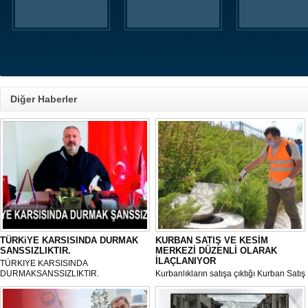
Diğer Haberler
TÜRKiYE KARSISINDA DURMAK
KURBAN SATIŞ VE KESİM
SANSSIZLIKTIR.
MERKEZİ DÜZENLİ OLARAK
İLAÇLANIYOR
TÜRKIYE KARSISINDA
DURMAKSANSSIZLIKTIR.
Kurbanlıkların satışa çıktığı Kurban Satış
ve Kesim Merkezi, haşere ve
mikropların önüne geçilmesi amacıyla
her gün Gölbaşı Belediyesi ekipleri