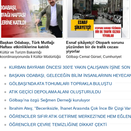
tarafından düzenli olarak ilaçlanıyor.
Başkan Odabaşı, Türk Mutfağı
Esnaf şikâyetçi! Otopark sorunu
Haftası etkinliklerine katıldı
yüzünden bir de trafik cezası
yiyorlar
Kültür ve Turizm Bakanlığı
koordinasyonunda İl Kültür Müdürlüğü
Gölbaşı Cemal Gürsel, Cumhuriyet
tarafından düzenlenen "Türk Mutfağı
Caddesi ve ara sokaklarda işyeri
Haftası" etkinlikleri Ankara'da devam
bulunan esnaf ve alışverişe gelen
KURBAN BAYRAMI ÖNCESİ 300'E YAKIN ÇALIŞANIN İŞİNE SON
ediyor.
vatandaşlar park cezaları yüzünden
canından bezdi.
BAŞKAN ODABAŞI, GELECEĞİN BİLİM İNSANLARININ HEYECA
GÖLBAŞI’NDA ATA TOHUMLARI TOPRAKLA BULUŞTU
ATIK GEÇİCİ DEPOLAMA ALANI OLUŞTURULDU
Gölbaşı'na özgü Seğmen Derneği kuruluyor
İbrahim Ateş; “Beceriksizle, İhanet Arasında Çok İnce Bir Çizgi Var
ÖĞRENCİLER SIFIR ATIK GETİRME MERKEZİ’NDE HEM EĞLE
ÖĞRENCİLER ÇEVRE TEMİZLİĞİNE DİKKAT ÇEKTİ