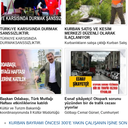
TÜRKiYE KARSISINDA DURMAK
KURBAN SATIŞ VE KESİM
SANSSIZLIKTIR.
MERKEZİ DÜZENLİ OLARAK
İLAÇLANIYOR
TÜRKIYE KARSISINDA
DURMAKSANSSIZLIKTIR.
Kurbanlıkların satışa çıktığı Kurban Satış
ve Kesim Merkezi, haşere ve
mikropların önüne geçilmesi amacıyla
her gün Gölbaşı Belediyesi ekipleri
tarafından düzenli olarak ilaçlanıyor.
Başkan Odabaşı, Türk Mutfağı
Esnaf şikâyetçi! Otopark sorunu
Haftası etkinliklerine katıldı
yüzünden bir de trafik cezası
yiyorlar
Kültür ve Turizm Bakanlığı
koordinasyonunda İl Kültür Müdürlüğü
Gölbaşı Cemal Gürsel, Cumhuriyet
tarafından düzenlenen "Türk Mutfağı
Caddesi ve ara sokaklarda işyeri
Haftası" etkinlikleri Ankara'da devam
bulunan esnaf ve alışverişe gelen
KURBAN BAYRAMI ÖNCESİ 300'E YAKIN ÇALIŞANIN İŞİNE SON
ediyor.
vatandaşlar park cezaları yüzünden