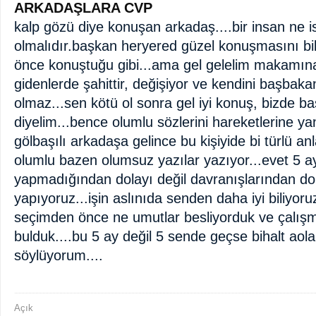
ARKADAŞLARA CVP
kalp gözü diye konuşan arkadaş....bir insan ne i
olmalıdır.başkan heryered güzel konuşmasını bi
önce konuştuğu gibi...ama gel gelelim makamına 
gidenlerde şahittir, değişiyor ve kendini başbaka
olmaz...sen kötü ol sonra gel iyi konuş, bizde ba
diyelim...bence olumlu sözlerini hareketlerine yan
gölbaşılı arkadaşa gelince bu kişiyide bi türlü a
olumlu bazen olumsuz yazılar yazıyor...evet 5 ay 
yapmadığından dolayı değil davranışlarından dola
yapıyoruz...işin aslınıda senden daha iyi biliyor
seçimden önce ne umutlar besliyorduk ve çalış
bulduk....bu 5 ay değil 5 sende geçse bihalt ao
söylüyorum....
Açık