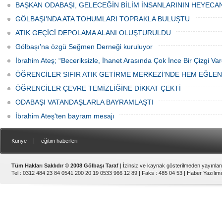
canından bezdi.
BAŞKAN ODABAŞI, GELECEĞİN BİLİM İNSANLARININ HEYECA
GÖLBAŞI’NDA ATA TOHUMLARI TOPRAKLA BULUŞTU
ATIK GEÇİCİ DEPOLAMA ALANI OLUŞTURULDU
Gölbaşı'na özgü Seğmen Derneği kuruluyor
İbrahim Ateş; “Beceriksizle, İhanet Arasında Çok İnce Bir Çizgi Var
ÖĞRENCİLER SIFIR ATIK GETİRME MERKEZİ’NDE HEM EĞLE
ÖĞRENCİLER ÇEVRE TEMİZLİĞİNE DİKKAT ÇEKTİ
ODABAŞI VATANDAŞLARLA BAYRAMLAŞTI
İbrahim Ateş'ten bayram mesajı
|
Künye
eğitim haberleri
Tüm Hakları Saklıdır © 2008 Gölbaşı Taraf
| İzinsiz ve kaynak gösterilmeden yayınla
Tel : 0312 484 23 84 0541 200 20 19 0533 966 12 89 | Faks : 485 04 53 |
Haber Yazılımı