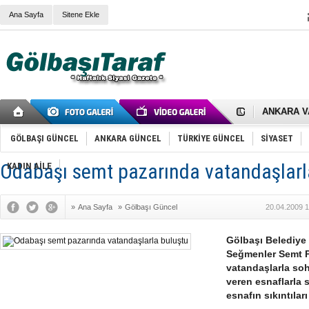
Ana Sayfa
Sitene Ekle
RIZA KAY
ANKARA V
Gölbaşı’nd
Cemal Gürs
Samet Kesk
GÖLBAŞI GÜNCEL
ANKARA GÜNCEL
TÜRKİYE GÜNCEL
SİYASET
FAİZ ORAN
OLİMPİK 
Odabaşı semt pazarında vatandaşlarl
KADIN AİLE
SÖZ YERİ
TÜRKİYE (T
SPOR KLU
»
Ana Sayfa
»
Gölbaşı Güncel
20.04.2009 1
Mikail Arı
RECEP TA
ODABAŞI’N
Gölbaşı Belediye
Gölbaşı Be
Seğmenler Semt P
İNCEK PAR
vatandaşlarla soh
veren esnaflarla
esnafın sıkıntıları