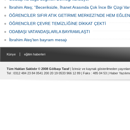
İbrahim Ateş; “Beceriksizle, İhanet Arasında Çok İnce Bir Çizgi Var
ÖĞRENCİLER SIFIR ATIK GETİRME MERKEZİ’NDE HEM EĞLE
ÖĞRENCİLER ÇEVRE TEMİZLİĞİNE DİKKAT ÇEKTİ
ODABAŞI VATANDAŞLARLA BAYRAMLAŞTI
İbrahim Ateş'ten bayram mesajı
|
Künye
eğitim haberleri
Tüm Hakları Saklıdır © 2008 Gölbaşı Taraf
| İzinsiz ve kaynak gösterilmeden yayınla
Tel : 0312 484 23 84 0541 200 20 19 0533 966 12 89 | Faks : 485 04 53 |
Haber Yazılımı