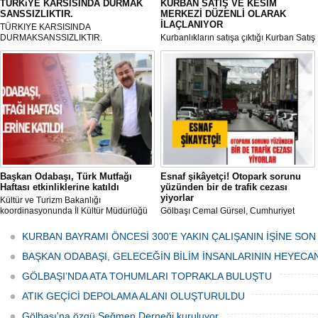
TÜRKiYE KARSISINDA DURMAK
KURBAN SATIŞ VE KESİM
SANSSIZLIKTIR.
MERKEZİ DÜZENLİ OLARAK
İLAÇLANIYOR
TÜRKIYE KARSISINDA
DURMAKSANSSIZLIKTIR.
Kurbanlıkların satışa çıktığı Kurban Satış
ve Kesim Merkezi, haşere ve
mikropların önüne geçilmesi amacıyla
her gün Gölbaşı Belediyesi ekipleri
tarafından düzenli olarak ilaçlanıyor.
Başkan Odabaşı, Türk Mutfağı
Esnaf şikâyetçi! Otopark sorunu
Haftası etkinliklerine katıldı
yüzünden bir de trafik cezası
yiyorlar
Kültür ve Turizm Bakanlığı
koordinasyonunda İl Kültür Müdürlüğü
Gölbaşı Cemal Gürsel, Cumhuriyet
tarafından düzenlenen "Türk Mutfağı
Caddesi ve ara sokaklarda işyeri
Haftası" etkinlikleri Ankara'da devam
bulunan esnaf ve alışverişe gelen
KURBAN BAYRAMI ÖNCESİ 300'E YAKIN ÇALIŞANIN İŞİNE SON
ediyor.
vatandaşlar park cezaları yüzünden
canından bezdi.
BAŞKAN ODABAŞI, GELECEĞİN BİLİM İNSANLARININ HEYECA
GÖLBAŞI’NDA ATA TOHUMLARI TOPRAKLA BULUŞTU
ATIK GEÇİCİ DEPOLAMA ALANI OLUŞTURULDU
Gölbaşı'na özgü Seğmen Derneği kuruluyor