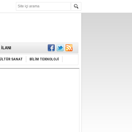
KARŞILANDI
İLANI
ldı
or
ÜLTÜR SANAT
BİLİM TEKNOLOJİ
Hayrı
MAMALIDIR.
nda
RDI!