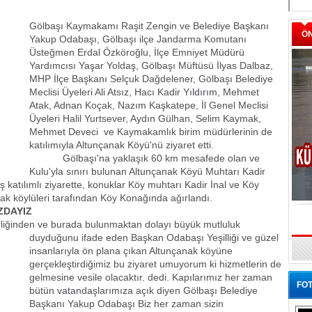
Gölbaşı Kaymakamı Raşit Zengin ve Belediye Başkanı
Ö
Yakup Odabaşı, Gölbaşı ilçe Jandarma Komutanı
Üsteğmen Erdal Özköroğlu, İlçe Emniyet Müdürü
Yardımcısı Yaşar Yoldaş, Gölbaşı Müftüsü İlyas Dalbaz,
MHP İlçe Başkanı Selçuk Dağdelener, Gölbaşı Belediye
Meclisi Üyeleri Ali Atsız, Hacı Kadir Yıldırım, Mehmet
Atak, Adnan Koçak, Nazım Kaşkatepe, İl Genel Meclisi
Üyeleri Halil Yurtsever, Aydın Gülhan, Selim Kaymak,
Mehmet Deveci ve Kaymakamlık birim müdürlerinin de
katılımıyla Altunçanak Köyü'nü ziyaret etti.
Gölbaşı'na yaklaşık 60 km mesafede olan ve
Kulu'yla sınırı bulunan Altunçanak Köyü Muhtarı Kadir
niş katılımlı ziyarette, konuklar Köy muhtarı Kadir İnal ve Köy
k köylüleri tarafından Köy Konağında ağırlandı.
DAYIZ
nden ve burada bulunmaktan dolayı büyük mutluluk
duyduğunu ifade eden
Başkan Odabaşı Yeşilliği ve güzel
insanlarıyla ön plana çıkan Altunçanak köyüne
gerçekleştirdiğimiz bu ziyaret umuyorum ki hizmetlerin de
gelmesine vesile olacaktır. dedi. Kapılarımız her zaman
FOT
bütün vatandaşlarımıza açık diyen Gölbaşı Belediye
Başkanı Yakup Odabaşı Biz her zaman sizin