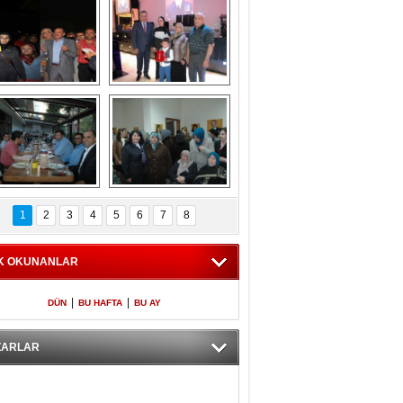
Gölbaşı GAZZE 
Kaymakamlıktan 
İÇİN YÜRÜDÜ
iftar yemeği
aymakamlıktan 
NERGÜL 
iftar yemeği
YILDIRIM SEÇİM 
1
2
3
4
5
6
7
8
BÜROSUNU AÇTI
K OKUNANLAR
|
|
DÜN
BU HAFTA
BU AY
ZARLAR