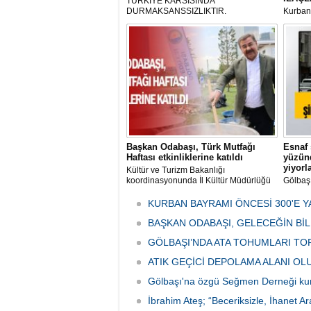
TÜRKIYE KARSISINDA
DURMAKSANSSIZLIKTIR.
Kurbanl
ve Kes
mikrop
her gün
tarafın
Başkan Odabaşı, Türk Mutfağı
Esnaf 
Haftası etkinliklerine katıldı
yüzünd
yiyorl
Kültür ve Turizm Bakanlığı
koordinasyonunda İl Kültür Müdürlüğü
Gölbaş
tarafından düzenlenen "Türk Mutfağı
Caddesi
Haftası" etkinlikleri Ankara'da devam
bulunan
KURBAN BAYRAMI ÖNCESİ 300'E Y
ediyor.
vatanda
BAŞKAN ODABAŞI, GELECEĞİN Bİ
canınd
GÖLBAŞI’NDA ATA TOHUMLARI TO
ATIK GEÇİCİ DEPOLAMA ALANI O
Gölbaşı'na özgü Seğmen Derneği ku
İbrahim Ateş; “Beceriksizle, İhanet Ar