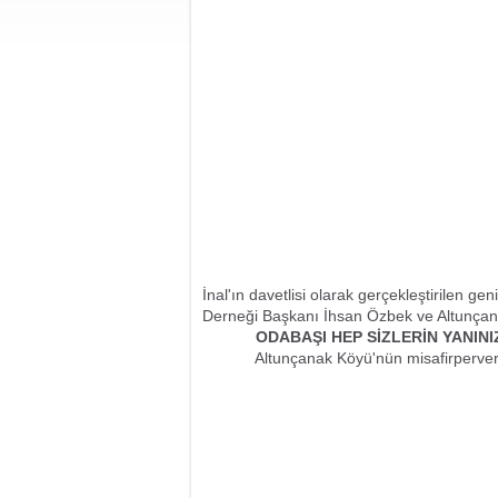
İnal'ın davetlisi olarak gerçekleştirilen ge
Derneği Başkanı İhsan Özbek ve Altunçana
ODABAŞI HEP SİZLERİN YANINIZ
Altunçanak Köyü'nün misafirperverliği