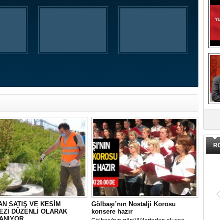
DA
R
N SATIŞ VE KESİM
Gölbaşı’nın Nostalji Korosu
EZİ DÜZENLİ OLARAK
konsere hazır
ANIYOR