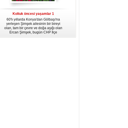
dördüncü gününün ikindi namazına
kadar, yirmiüç farz namazının
arkasından birer defa teşrik tekbiri
Koltuk öncesi yaşamlar 1
getirmeyi unutmayın.
60'lı yıllarda Konya'dan Gölbaşı'na
yerleşen Şimşek ailesinin bir bireyi
olan, tam bir çevre ve doğa aşığı olan
Ercan Şimşek, bugün CHP İlçe
Başkanlığı yaptığı Gölbaşı'nda yaşam
hikayesiyle herkese örnek oluyor.