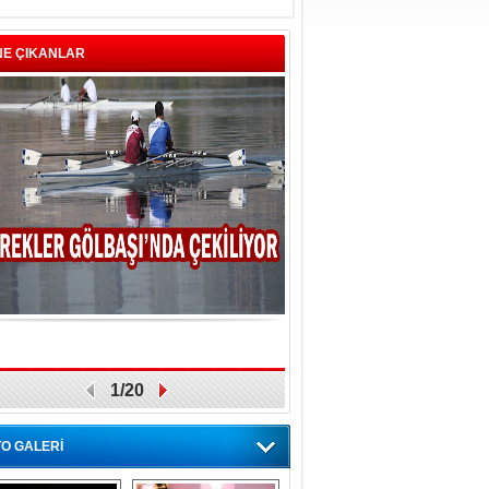
NE ÇIKANLAR
1/20
O GALERİ