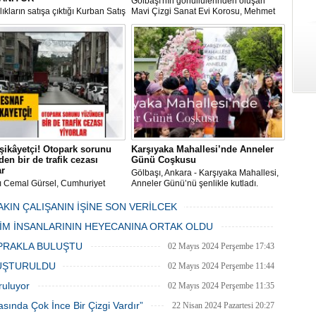
Gölbaşı'nın gönüllülerinden oluşan
ıkların satışa çıktığı Kurban Satış
Mavi Çizgi Sanat Evi Korosu, Mehmet
im Merkezi, haşere ve
Akif Ersoy Kültür Merkezi’nde vereceği
ların önüne geçilmesi amacıyla
konsere hızır.
 Gölbaşı Belediyesi ekipleri
dan düzenli olarak ilaçlanıyor.
şikâyetçi! Otopark sorunu
Karşıyaka Mahallesi’nde Anneler
en bir de trafik cezası
Günü Coşkusu
ar
Gölbaşı, Ankara - Karşıyaka Mahallesi,
ı Cemal Gürsel, Cumhuriyet
Anneler Günü’nü şenlikle kutladı.
 ve ara sokaklarda işyeri
Mahalle muhtarı Gülay Candemir’in
 esnaf ve alışverişe gelen
öncülüğünde düzenlenen 1. Karşıyaka
AKIN ÇALIŞANIN İŞİNE SON VERİLCEK
şlar park cezaları yüzünden
mahallesi şenliği anneler günü etkinliği
06 Mayıs 2024 Pazartesi 15:47
LİM İNSANLARININ HEYECANINA ORTAK OLDU
an bezdi.
06 Mayıs 2024 Pazartesi 15:31
PRAKLA BULUŞTU
02 Mayıs 2024 Perşembe 17:43
LUŞTURULDU
02 Mayıs 2024 Perşembe 11:44
ruluyor
02 Mayıs 2024 Perşembe 11:35
asında Çok İnce Bir Çizgi Vardır”
22 Nisan 2024 Pazartesi 20:27