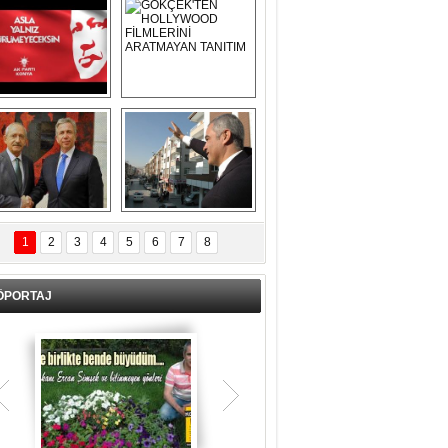
Asla Yalnız 
GÖKÇEK'TEN 
Yürümeyeceksin 
HOLLYWOOD 
Uzun Adam
FİLMLERİNİ 
ARATMAYAN 
TANITIM
L İÇERİ ZÜBÜK!
ERCAN ŞİMŞEK 
GÖLBAŞI'NDA 
1
2
3
4
5
6
7
8
KASIRGA ETKİSİ 
YARATTI !
ÖPORTAJ
Teşrik tekbiri nedir? Ne anlama gelir?
Kurban Bayramının arefe günü sabah
namazından itibaren bayramın