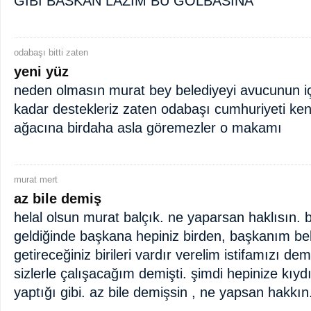
GIBI BASKAN LAZIM BU GOLBASINA
odabaşı bitti zaten
yeni yüz
neden olmasın murat bey belediyeyi avucunun içi
kadar destekleriz zaten odabaşı cumhuriyeti kendi
ağacına birdaha asla göremezler o makamı
murat mert
az bile demiş
helal olsun murat balçık. ne yaparsan haklısın. biz
geldiğinde başkana hepiniz birden, başkanım bel
getireceğiniz birileri vardır verelim istifamızı de
sizlerle çalışacağım demişti. şimdi hepinize kıyd
yaptığı gibi. az bile demişsin , ne yapsan hakkın