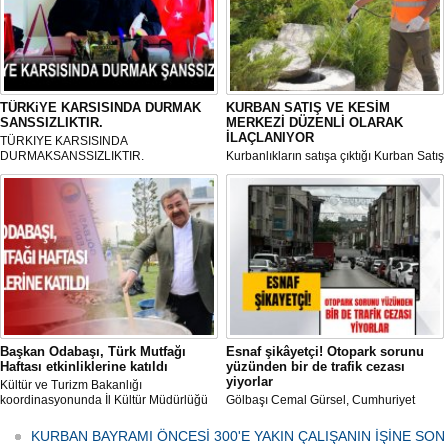
TÜRKiYE KARSISINDA DURMAK
KURBAN SATIŞ VE KESİM
SANSSIZLIKTIR.
MERKEZİ DÜZENLİ OLARAK
İLAÇLANIYOR
TÜRKIYE KARSISINDA
DURMAKSANSSIZLIKTIR.
Kurbanlıkların satışa çıktığı Kurban Satış
ve Kesim Merkezi, haşere ve
mikropların önüne geçilmesi amacıyla
her gün Gölbaşı Belediyesi ekipleri
tarafından düzenli olarak ilaçlanıyor.
Başkan Odabaşı, Türk Mutfağı
Esnaf şikâyetçi! Otopark sorunu
Haftası etkinliklerine katıldı
yüzünden bir de trafik cezası
yiyorlar
Kültür ve Turizm Bakanlığı
koordinasyonunda İl Kültür Müdürlüğü
Gölbaşı Cemal Gürsel, Cumhuriyet
tarafından düzenlenen "Türk Mutfağı
Caddesi ve ara sokaklarda işyeri
Haftası" etkinlikleri Ankara'da devam
bulunan esnaf ve alışverişe gelen
KURBAN BAYRAMI ÖNCESİ 300'E YAKIN ÇALIŞANIN İŞİNE SON
ediyor.
vatandaşlar park cezaları yüzünden