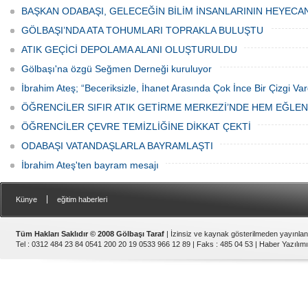
canından bezdi.
BAŞKAN ODABAŞI, GELECEĞİN BİLİM İNSANLARININ HEYECA
GÖLBAŞI’NDA ATA TOHUMLARI TOPRAKLA BULUŞTU
ATIK GEÇİCİ DEPOLAMA ALANI OLUŞTURULDU
Gölbaşı'na özgü Seğmen Derneği kuruluyor
İbrahim Ateş; “Beceriksizle, İhanet Arasında Çok İnce Bir Çizgi Var
ÖĞRENCİLER SIFIR ATIK GETİRME MERKEZİ’NDE HEM EĞLE
ÖĞRENCİLER ÇEVRE TEMİZLİĞİNE DİKKAT ÇEKTİ
ODABAŞI VATANDAŞLARLA BAYRAMLAŞTI
İbrahim Ateş'ten bayram mesajı
|
Künye
eğitim haberleri
Tüm Hakları Saklıdır © 2008 Gölbaşı Taraf
| İzinsiz ve kaynak gösterilmeden yayınla
Tel : 0312 484 23 84 0541 200 20 19 0533 966 12 89 | Faks : 485 04 53 |
Haber Yazılımı