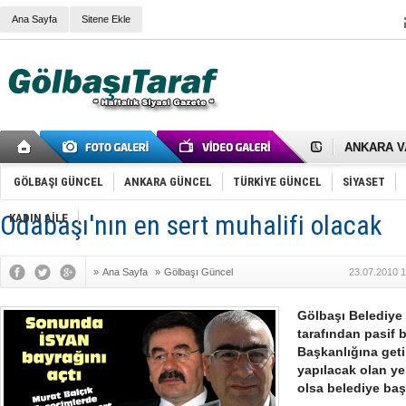
Ana Sayfa
Sitene Ekle
RIZA KAY
ANKARA V
Gölbaşı’nd
Cemal Gürs
Samet Kesk
GÖLBAŞI GÜNCEL
ANKARA GÜNCEL
TÜRKİYE GÜNCEL
SİYASET
FAİZ ORAN
OLİMPİK 
Odabaşı'nın en sert muhalifi olacak
KADIN AİLE
SÖZ YERİ
TÜRKİYE (T
SPOR KLU
»
Ana Sayfa
»
Gölbaşı Güncel
23.07.2010 1
Mikail Arı
RECEP TA
ODABAŞI’N
Gölbaşı Belediye
Gölbaşı Be
tarafından pasif 
İNCEK PAR
Başkanlığına geti
yapılacak olan ye
olsa belediye baş