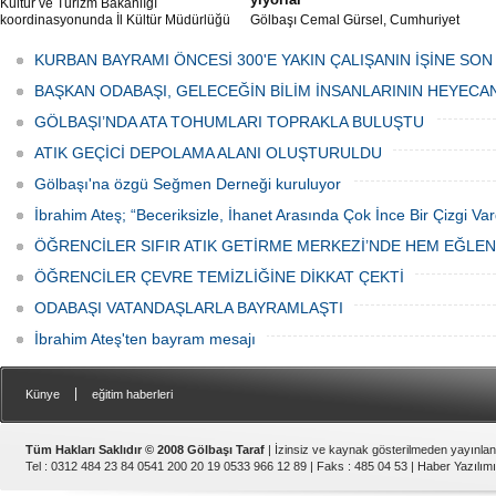
Kültür ve Turizm Bakanlığı
koordinasyonunda İl Kültür Müdürlüğü
Gölbaşı Cemal Gürsel, Cumhuriyet
tarafından düzenlenen "Türk Mutfağı
Caddesi ve ara sokaklarda işyeri
Haftası" etkinlikleri Ankara'da devam
bulunan esnaf ve alışverişe gelen
KURBAN BAYRAMI ÖNCESİ 300'E YAKIN ÇALIŞANIN İŞİNE SON
ediyor.
vatandaşlar park cezaları yüzünden
canından bezdi.
BAŞKAN ODABAŞI, GELECEĞİN BİLİM İNSANLARININ HEYECA
GÖLBAŞI’NDA ATA TOHUMLARI TOPRAKLA BULUŞTU
ATIK GEÇİCİ DEPOLAMA ALANI OLUŞTURULDU
Gölbaşı'na özgü Seğmen Derneği kuruluyor
İbrahim Ateş; “Beceriksizle, İhanet Arasında Çok İnce Bir Çizgi Var
ÖĞRENCİLER SIFIR ATIK GETİRME MERKEZİ’NDE HEM EĞLE
ÖĞRENCİLER ÇEVRE TEMİZLİĞİNE DİKKAT ÇEKTİ
ODABAŞI VATANDAŞLARLA BAYRAMLAŞTI
İbrahim Ateş'ten bayram mesajı
|
Künye
eğitim haberleri
Tüm Hakları Saklıdır © 2008 Gölbaşı Taraf
| İzinsiz ve kaynak gösterilmeden yayınla
Tel : 0312 484 23 84 0541 200 20 19 0533 966 12 89 | Faks : 485 04 53 |
Haber Yazılımı