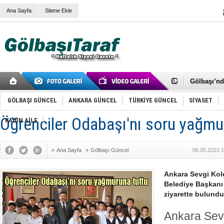
Ana Sayfa
Sitene Ekle
RIZA KAY
ANKARA V
Gölbaşı’nd
Cemal Gürs
Samet Kesk
GÖLBAŞI GÜNCEL
ANKARA GÜNCEL
TÜRKİYE GÜNCEL
SİYASET
FAİZ ORAN
OLİMPİK 
Öğrenciler Odabaşı'nı soru yağmu
KADIN AİLE
SÖZ YERİ
TÜRKİYE (T
SPOR KLU
»
Ana Sayfa
»
Gölbaşı Güncel
06.05.2010 1
Mikail Arı
RECEP TA
ODABAŞI’N
Ankara Sevgi Kole
Gölbaşı Be
Belediye Başkan
İNCEK PAR
ziyarette bulundul
Ankara Sevg