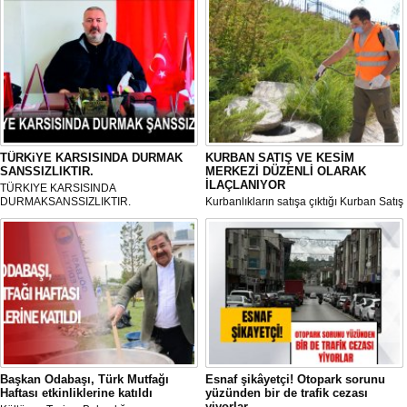
TÜRKiYE KARSISINDA DURMAK
KURBAN SATIŞ VE KESİM
SANSSIZLIKTIR.
MERKEZİ DÜZENLİ OLARAK
İLAÇLANIYOR
TÜRKIYE KARSISINDA
DURMAKSANSSIZLIKTIR.
Kurbanlıkların satışa çıktığı Kurban Satış
ve Kesim Merkezi, haşere ve
mikropların önüne geçilmesi amacıyla
her gün Gölbaşı Belediyesi ekipleri
tarafından düzenli olarak ilaçlanıyor.
Başkan Odabaşı, Türk Mutfağı
Esnaf şikâyetçi! Otopark sorunu
Haftası etkinliklerine katıldı
yüzünden bir de trafik cezası
yiyorlar