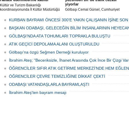
yiyorlar
Kültür ve Turizm Bakanlığı
koordinasyonunda İl Kültür Müdürlüğü
Gölbaşı Cemal Gürsel, Cumhuriyet
tarafından düzenlenen "Türk Mutfağı
Caddesi ve ara sokaklarda işyeri
Haftası" etkinlikleri Ankara'da devam
bulunan esnaf ve alışverişe gelen
KURBAN BAYRAMI ÖNCESİ 300'E YAKIN ÇALIŞANIN İŞİNE SON
ediyor.
vatandaşlar park cezaları yüzünden
canından bezdi.
BAŞKAN ODABAŞI, GELECEĞİN BİLİM İNSANLARININ HEYECA
GÖLBAŞI’NDA ATA TOHUMLARI TOPRAKLA BULUŞTU
ATIK GEÇİCİ DEPOLAMA ALANI OLUŞTURULDU
Gölbaşı'na özgü Seğmen Derneği kuruluyor
İbrahim Ateş; “Beceriksizle, İhanet Arasında Çok İnce Bir Çizgi Var
ÖĞRENCİLER SIFIR ATIK GETİRME MERKEZİ’NDE HEM EĞLE
ÖĞRENCİLER ÇEVRE TEMİZLİĞİNE DİKKAT ÇEKTİ
ODABAŞI VATANDAŞLARLA BAYRAMLAŞTI
İbrahim Ateş'ten bayram mesajı