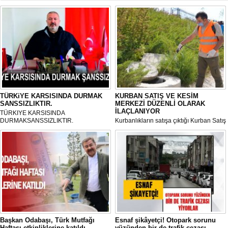
TÜRKiYE KARSISINDA DURMAK
KURBAN SATIŞ VE KESİM
SANSSIZLIKTIR.
MERKEZİ DÜZENLİ OLARAK
İLAÇLANIYOR
TÜRKIYE KARSISINDA
DURMAKSANSSIZLIKTIR.
Kurbanlıkların satışa çıktığı Kurban Satış
ve Kesim Merkezi, haşere ve
mikropların önüne geçilmesi amacıyla
her gün Gölbaşı Belediyesi ekipleri
tarafından düzenli olarak ilaçlanıyor.
Başkan Odabaşı, Türk Mutfağı
Esnaf şikâyetçi! Otopark sorunu
Haftası etkinliklerine katıldı
yüzünden bir de trafik cezası