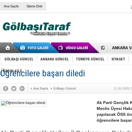
Ana Sayfa
Sitene Ekle
RIZA KAY
ANKARA V
Gölbaşı’nd
Cemal Gürs
Samet Kesk
GÖLBAŞI GÜNCEL
ANKARA GÜNCEL
TÜRKİYE GÜNCEL
SİYASET
FAİZ ORAN
OLİMPİK 
Öğrencilere başarı diledi
KADIN AİLE
SÖZ YERİ
TÜRKİYE (T
SPOR KLU
»
Ana Sayfa
»
Gölbaşı Güncel
11.06.2009 
Mikail Arı
RECEP TA
ODABAŞI’N
Ak Parti Gençlik K
Gölbaşı Be
Meclis Üyesi Hak
İNCEK PAR
yapılacak ÖSS önc
öğrencilere başarı