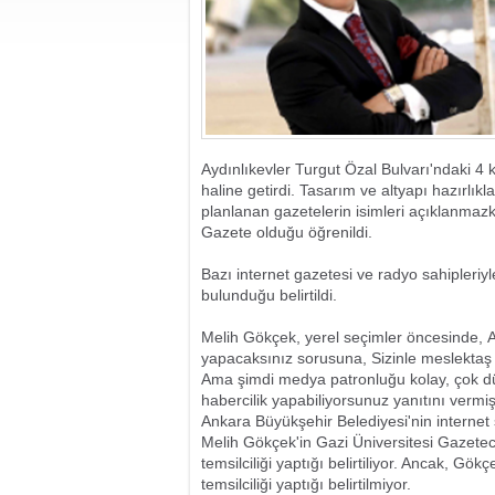
Aydınlıkevler Turgut Özal Bulvarı'ndaki 4 
haline getirdi. Tasarım ve altyapı hazırl
planlanan gazetelerin isimleri açıklanmazk
Gazete olduğu öğrenildi.
Bazı internet gazetesi ve radyo sahipleriy
bulunduğu belirtildi.
Melih Gökçek, yerel seçimler öncesinde, 
yapacaksınız sorusuna, Sizinle meslek
Ama şimdi medya patronluğu kolay, çok dü
habercilik yapabiliyorsunuz yanıtını vermişt
Ankara Büyükşehir Belediyesi'nin internet 
Melih Gökçek'in Gazi Üniversitesi Gazeteci
temsilciliği yaptığı belirtiliyor. Ancak, G
temsilciliği yaptığı belirtilmiyor.