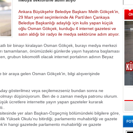
medya sektörüne adım atıyo
Ankara Büyükşehir Belediye Başkanı Melih Gökçek'in,
Ö
29 Mart yerel seçimlerinde Ak Parti'den Çankaya
Belediye Başkanlığı adaylığı için kulis yapan küçük
oğlu Osman Gökçek, kurduğu 4 internet gazetesi ve
satın aldığı bir radyo ile medya sektörüne adım atıyor.
katlı bir binayı kiralayan Osman Gökçek, burayı medya merkezi
ıkları tamamlanan, önümüzdeki günlerde yayın hayatına başlaması
en, grubun lokomotifi olacak internet portalının adının Beyaz
le bir araya gelen Osman Gökçek'in, bilgi alışverişinde
Aday gösterilmez veya seçilemezseniz bundan sonra ne
taş olmayı düşünüyorum. Ben de o zaman medya patronu olurum.
şük ücretlere internette yayın yapan gazeteler kurarak
i..
sitesinde yer alan Başkan-Özgeçmiş bölümündeki bilgilere göre,
lik Yüksek Okulu'nu bitirdiği, parlamento muhabirliği ve gazete
FOT
ökçek'in hangi gazetede parlamento muhabirliği ve gazete