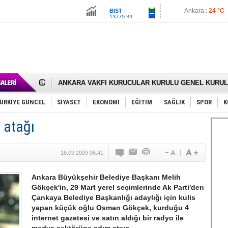
Ankara :
24 °C
BIST
13779.39
İstanbul :
24 °C
Altın
6659.71
İzmir :
28 °C
Dolar
47.6791
Euro
55.1258
RIZA KAYAALP GÖLBAŞI SANAYİSİNDE DUALARLA 
ANKARA VAKFI KURUCULAR KURULU GENEL KURUL 
Gölbaşı’nda 167 Çiftçiye 30 Ton Nohut Tohumu Dağıtı
Cemal Gürsel Caddesi’nde Çözüm Değil Ceza Üretiliy
Samet Keskin’den Annesi Gülsen Keskin İçin Lokma 
ÜRKİYE GÜNCEL
SİYASET
EKONOMİ
EĞİTİM
SAĞLIK
SPOR
K
FAİZ ORANI YÜZDE 25’TEN YÜZDE 20’YE ÇEKİLDİ.
OLİMPİK HOKEY SAHASI GÖLBAŞI’nda
 atağı
SÖZ YERİNE DESTEK İSTİYOR
TÜRKİYE (Türkün Diyarı)
SPOR KLUPLERİMİZ VE SPORCULAR SAHİPSİZ KAL
16.09.2009 06:41
Mikail Arıkan’a Yeni Görev
RECEP TAYYİP ERDOĞAN 15 TEMMUZ’da GÖLBAŞI’
ODABAŞI’NIN GİZLİ ZİYARETLERİ SİYASETİ KARIŞTI
Ankara Büyükşehir Belediye Başkanı Melih
Gölbaşı Belediyesi’nde Gece Nöbeti Mi Var?
Gökçek'in, 29 Mart yerel seçimlerinde Ak Parti'den
İNCEK PARKI’NI YOK ETTİNİZ
Çankaya Belediye Başkanlığı adaylığı için kulis
yapan küçük oğlu Osman Gökçek, kurduğu 4
internet gazetesi ve satın aldığı bir radyo ile