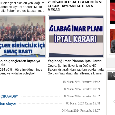
23 NİSAN ULUSAL EGEMENLİK VE
 Belediyesi ekipleri yeni doğum
ÇOCUK BAYRAMI KUTLAMA
anneleri ziyaret ederek ‘Mutlu
MESAJI
utlu Bebek’ projesi kapsamında
erisinde doğum sonrası temel
Gölbaşı Belediye Başkanı Yakup
ların yer aldığı çantayı takdim
Odabaşı, TBMM’nin kuruluşunun 104.
hem de uygulamalı eğitim
yıldönümünü ve 23 Nisan Ulusal
Egemenlik ve Çocuk Bayramı’nı
kutladığı bir mesaj yayınladı:
DA
olda gençlerden kıyasıya
Yağlabağ İmar Planına İptal kararı
ele
Çevre, Şehircilik ve İklim Değişikliği
024 eğitim öğretim döneminde
Bakanlığı tarafından yapılan açıklamada
genç ve yıldızlar voleybol
Gölbaşı Yağlabağ Mahallesinde ki imar
R
asında birincilik için yarıştı.
planı iptal edildi.
15 Nisan 2024 Pazartesi 16:42
08 Nisan 2024 Pazartesi 16:39
 ÇIKARDIK”
08 Nisan 2024 Pazartesi 16:32
eden oluyor
05 Nisan 2024 Cuma 15:48
04 Nisan 2024 Perşembe 18:07