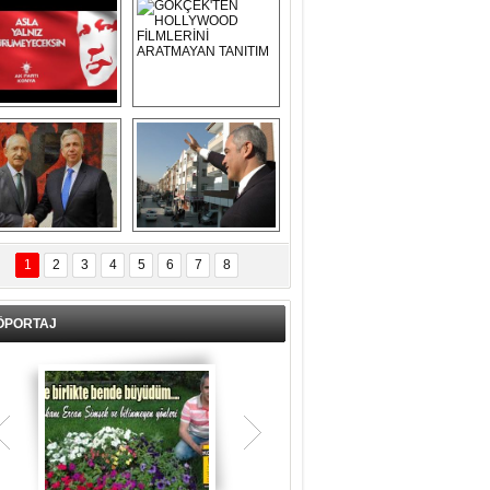
Asla Yalnız 
GÖKÇEK'TEN 
Yürümeyeceksin 
HOLLYWOOD 
Uzun Adam
FİLMLERİNİ 
ARATMAYAN 
TANITIM
L İÇERİ ZÜBÜK!
ERCAN ŞİMŞEK 
GÖLBAŞI'NDA 
1
2
3
4
5
6
7
8
KASIRGA ETKİSİ 
YARATTI !
ÖPORTAJ
Teşrik tekbiri nedir? Ne anlama gelir?
Kurban Bayramının arefe günü sabah
namazından itibaren bayramın