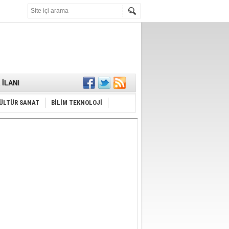
KARŞILANDI
İLANI
ldı
or
Hayrı
ÜLTÜR SANAT
BİLİM TEKNOLOJİ
MAMALIDIR.
nda
RDI!