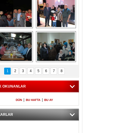
Gölbaşı GAZZE 
Kaymakamlıktan 
İÇİN YÜRÜDÜ
iftar yemeği
aymakamlıktan 
NERGÜL 
iftar yemeği
YILDIRIM SEÇİM 
1
2
3
4
5
6
7
8
BÜROSUNU AÇTI
K OKUNANLAR
|
|
DÜN
BU HAFTA
BU AY
ZARLAR