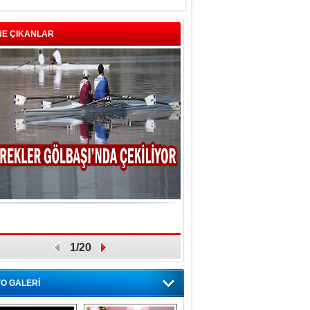
NE ÇIKANLAR
1/20
O GALERİ