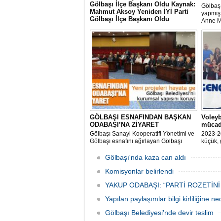
Gölbaşı İlçe Başkanı Oldu Kaynak:
Gölbaşı
Mahmut Aksoy Yeniden İYİ Parti
yapmış 
Gölbaşı İlçe Başkanı Oldu
Anne M
Mahmut Aksoy Yeniden İYİ Parti Gölbaşı
hem iç
İlçe Başkanı Oldu
ihtiyaç
ediyor 
veriyor.
GÖLBAŞI ESNAFINDAN BAŞKAN
Voleyb
ODABAŞI’NA ZİYARET
mücad
Gölbaşı Sanayi Kooperatifi Yönetimi ve
2023-2
Gölbaşı esnafını ağırlayan Gölbaşı
küçük, 
Belediye Başkanı Yakup Odabaşı ilçeyi
müsabak
istişare ile yöneteceklerini belirterek
Gölbaşı'nda kaza can aldı
“Yeni projeleri hayata geçireceğiz.
Gölbaşı’mızın daha yaşanabilir, daha
Komisyonlar belirlendi
düzgün, daha temiz olması için
YAKUP ODABAŞI: “PARTİ ROZETİNİ
Yapılan paylaşımlar bilgi kirliliğine n
Gölbaşı Belediyesi'nde devir teslim