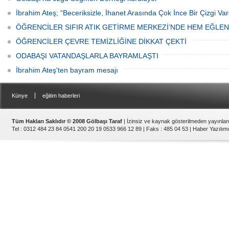
İbrahim Ateş; “Beceriksizle, İhanet Arasında Çok İnce Bir Çizgi Var
ÖĞRENCİLER SIFIR ATIK GETİRME MERKEZİ’NDE HEM EĞLE
ÖĞRENCİLER ÇEVRE TEMİZLİĞİNE DİKKAT ÇEKTİ
ODABAŞI VATANDAŞLARLA BAYRAMLAŞTI
İbrahim Ateş'ten bayram mesajı
|
Künye
eğitim haberleri
Tüm Hakları Saklıdır © 2008 Gölbaşı Taraf
| İzinsiz ve kaynak gösterilmeden yayınla
Tel : 0312 484 23 84 0541 200 20 19 0533 966 12 89 | Faks : 485 04 53 |
Haber Yazılımı