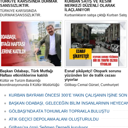
TÜRKiYE KARSISINDA DURMAK
KURBAN SATIŞ VE KESİM
SANSSIZLIKTIR.
MERKEZİ DÜZENLİ OLARAK
İLAÇLANIYOR
TÜRKIYE KARSISINDA
DURMAKSANSSIZLIKTIR.
Kurbanlıkların satışa çıktığı Kurban Satış
ve Kesim Merkezi, haşere ve
mikropların önüne geçilmesi amacıyla
her gün Gölbaşı Belediyesi ekipleri
tarafından düzenli olarak ilaçlanıyor.
Başkan Odabaşı, Türk Mutfağı
Esnaf şikâyetçi! Otopark sorunu
Haftası etkinliklerine katıldı
yüzünden bir de trafik cezası
yiyorlar
Kültür ve Turizm Bakanlığı
koordinasyonunda İl Kültür Müdürlüğü
Gölbaşı Cemal Gürsel, Cumhuriyet
tarafından düzenlenen "Türk Mutfağı
Caddesi ve ara sokaklarda işyeri
Haftası" etkinlikleri Ankara'da devam
bulunan esnaf ve alışverişe gelen
KURBAN BAYRAMI ÖNCESİ 300'E YAKIN ÇALIŞANIN İŞİNE SON
ediyor.
vatandaşlar park cezaları yüzünden
canından bezdi.
BAŞKAN ODABAŞI, GELECEĞİN BİLİM İNSANLARININ HEYECA
GÖLBAŞI’NDA ATA TOHUMLARI TOPRAKLA BULUŞTU
ATIK GEÇİCİ DEPOLAMA ALANI OLUŞTURULDU
Gölbaşı'na özgü Seğmen Derneği kuruluyor