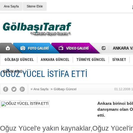
Ana Sayfa
Sitene Ekle
RIZA KAY
ANKARA V
Gölbaşı’nd
Cemal Gürs
GÖLBAŞI GÜNCEL
ANKARA GÜNCEL
TÜRKİYE GÜNCEL
SİYASET
Samet Kesk
FAİZ ORAN
OĞUZ YÜCEL İSTİFA ETTİ
KADIN AİLE
OLİMPİK 
SÖZ YERİ
TÜRKİYE (T
SPOR KLU
»
Ana Sayfa
»
Gölbaşı Güncel
01.12.2008 1
Mikail Arı
RECEP TA
Ankara birinci bö
ODABAŞI’N
danışmanı olan O
Gölbaşı Be
İNCEK PAR
etti.
Oğuz Yücel'e yakın kaynaklar,Oğuz Yücel'