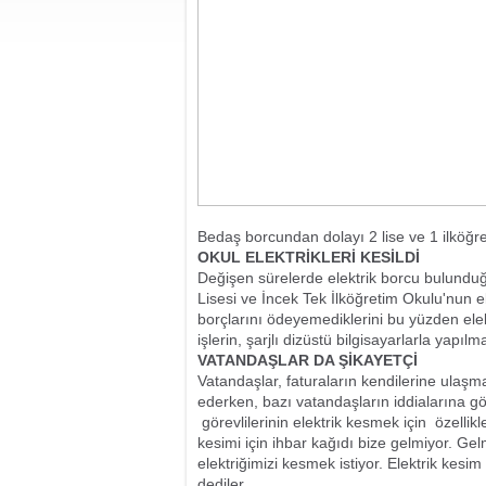
Bedaş borcundan dolayı 2 lise ve 1 ilköğre
OKUL ELEKTRİKLERİ KESİLDİ
Değişen sürelerde elektrik borcu bulunduğu
Lisesi ve İncek Tek İlköğretim Okulu'nun elek
borçlarını ödeyemediklerini bu yüzden elektrik
işlerin, şarjlı dizüstü bilgisayarlarla yapılmay
VATANDAŞLAR DA ŞİKAYETÇİ
Vatandaşlar, faturaların kendilerine ulaşm
ederken, bazı vatandaşların iddialarına gö
görevlilerinin elektrik kesmek için
özellik
kesimi için ihbar kağıdı bize gelmiyor. Ge
elektriğimizi kesmek istiyor. Elektrik kesi
dediler