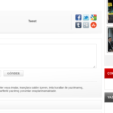
Tweet
K
ÇO
er veya imalar, inançlara saldırı içeren, imla kuralları ile yazılmamış,
arflerle yazılmış yorumlar onaylanmamaktadır.
YA