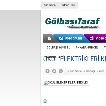
Ana Sayfa
Sitene Ekle
GÖLBAŞI GÜNCEL
ANKARA GÜNCEL
T
OKUL ELEKTRİKLERİ K
KADIN AİLE
»
Ana Sayfa
»
Gölbaşı Güncel