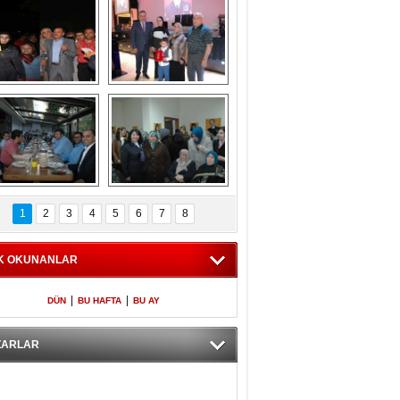
Gölbaşı GAZZE 
Kaymakamlıktan 
İÇİN YÜRÜDÜ
iftar yemeği
aymakamlıktan 
NERGÜL 
iftar yemeği
YILDIRIM SEÇİM 
1
2
3
4
5
6
7
8
BÜROSUNU AÇTI
K OKUNANLAR
|
|
DÜN
BU HAFTA
BU AY
ZARLAR