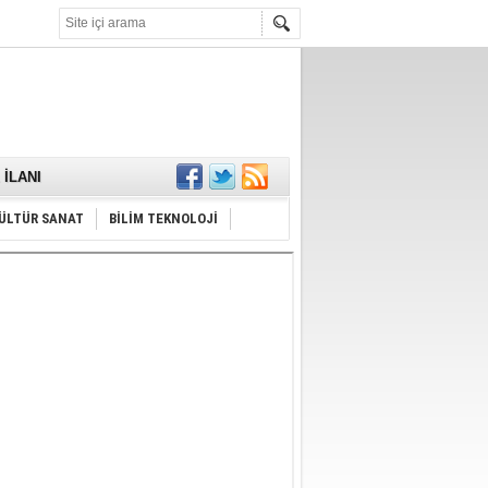
KARŞILANDI
İLANI
ldı
or
Hayrı
ÜLTÜR SANAT
BİLİM TEKNOLOJİ
MAMALIDIR.
nda
RDI!