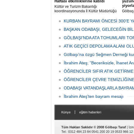
Haftası etkinliklerine katıldı
yüzünd
yiyorl
Kültür ve Turizm Bakanlığı
koordinasyonunda İl Kültür Müdürlüğü
Gölbaş
tarafından düzenlenen "Türk Mutfağı
Caddesi
Haftası" etkinlikleri Ankara'da devam
bulunan
KURBAN BAYRAMI ÖNCESİ 300'E Y
ediyor.
vatanda
BAŞKAN ODABAŞI, GELECEĞİN Bİ
canınd
GÖLBAŞI’NDA ATA TOHUMLARI TO
ATIK GEÇİCİ DEPOLAMA ALANI O
Gölbaşı'na özgü Seğmen Derneği ku
İbrahim Ateş; “Beceriksizle, İhanet Ar
ÖĞRENCİLER SIFIR ATIK GETİRM
ÖĞRENCİLER ÇEVRE TEMİZLİĞİNE
ODABAŞI VATANDAŞLARLA BAYRA
İbrahim Ateş'ten bayram mesajı
|
Künye
eğitim haberleri
Tüm Hakları Saklıdır © 2008 Gölbaşı Taraf
| İzi
Tel : 0312 484 23 84 0541 200 20 19 0533 966 12 