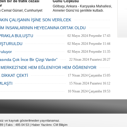
en bir de trafik cezası
Günü Coşkusu
ar
Gölbaşı, Ankara - Karşıyaka Mahallesi,
ı Cemal Gürsel, Cumhuriyet
Anneler Günü’nü şenlikle kutladı.
 ve ara sokaklarda işyeri
Mahalle muhtarı Gülay Candemir’in
 esnaf ve alışverişe gelen
öncülüğünde düzenlenen 1. Karşıyaka
AKIN ÇALIŞANIN İŞİNE SON VERİLCEK
şlar park cezaları yüzünden
mahallesi şenliği anneler günü etkinliği
06 Mayıs 2024 Pazartesi 15:47
LİM İNSANLARININ HEYECANINA ORTAK OLDU
an bezdi.
06 Mayıs 2024 Pazartesi 15:31
PRAKLA BULUŞTU
02 Mayıs 2024 Perşembe 17:43
LUŞTURULDU
02 Mayıs 2024 Perşembe 11:44
ruluyor
02 Mayıs 2024 Perşembe 11:35
asında Çok İnce Bir Çizgi Vardır”
22 Nisan 2024 Pazartesi 20:27
E MERKEZİ’NDE HEM EĞLENİYOR HEM ÖĞRENİYOR
20 Nisan 2024 Cumartesi 15:26
 DİKKAT ÇEKTİ
17 Nisan 2024 Çarşamba 15:05
MLAŞTI
15 Nisan 2024 Pazartesi 16:12
10 Nisan 2024 Çarşamba 19:53
nsiz ve kaynak gösterilmeden yayınlanamaz.
89 | Faks : 485 04 53 |
Haber Yazılımı
:
CM Bilişim