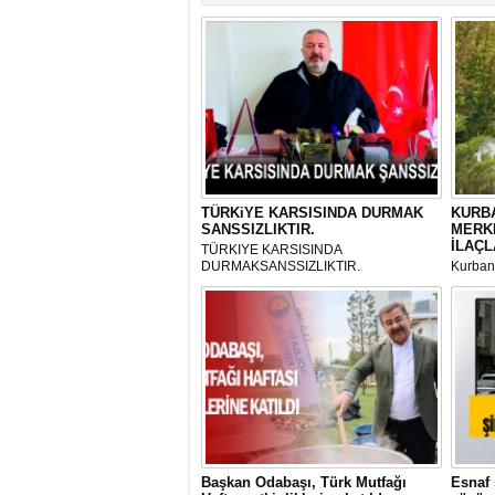
TÜRKiYE KARSISINDA DURMAK
KURBA
SANSSIZLIKTIR.
MERK
İLAÇL
TÜRKIYE KARSISINDA
DURMAKSANSSIZLIKTIR.
Kurbanl
ve Kes
mikrop
her gün
tarafın
Başkan Odabaşı, Türk Mutfağı
Esnaf 