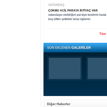
VATANDAŞ
ÇOKMU ACİL PARAYA İHTİYAÇ VAR
vatandaşın elektriğini pat diye kesilirmi has
boş lütfen yetkililer biraz ilgilenin
Tüm y
SON EKLENEN
GALERİLER
Diğer Haberler