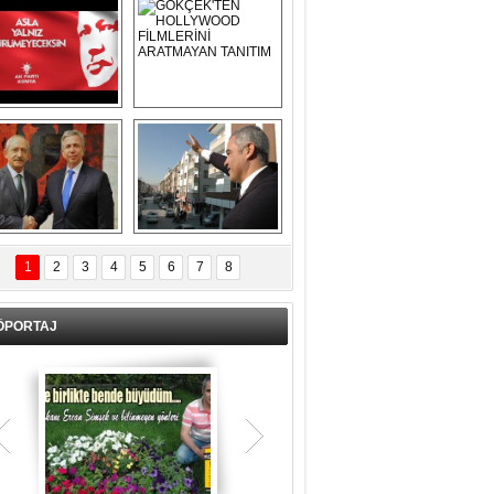
Asla Yalnız 
GÖKÇEK'TEN 
Yürümeyeceksin 
HOLLYWOOD 
Uzun Adam
FİLMLERİNİ 
ARATMAYAN 
TANITIM
L İÇERİ ZÜBÜK!
ERCAN ŞİMŞEK 
GÖLBAŞI'NDA 
1
2
3
4
5
6
7
8
KASIRGA ETKİSİ 
YARATTI !
ÖPORTAJ
Teşrik tekbiri nedir? Ne anlama gelir?
Kurban Bayramının arefe günü sabah
namazından itibaren bayramın