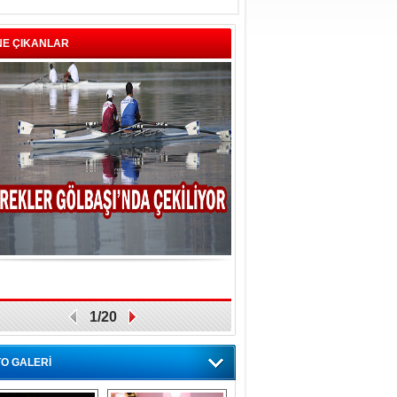
NE ÇIKANLAR
1/20
O GALERİ