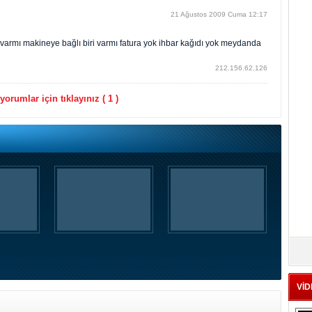
21 Ağustos 2009 Cuma 12:17
ta varmı makineye bağlı biri varmı fatura yok ihbar kağıdı yok meydanda
212.156.62.126
orumlar için tıklayınız ( 1 )
VİD