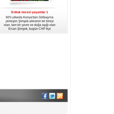
dördüncü gününün ikindi namazına
kadar, yirmiüç farz namazının
arkasından birer defa teşrik tekbiri
Koltuk öncesi yaşamlar 1
getirmeyi unutmayın.
60'lı yıllarda Konya'dan Gölbaşı'na
yerleşen Şimşek ailesinin bir bireyi
olan, tam bir çevre ve doğa aşığı olan
Ercan Şimşek, bugün CHP İlçe
Başkanlığı yaptığı Gölbaşı'nda yaşam
hikayesiyle herkese örnek oluyor.