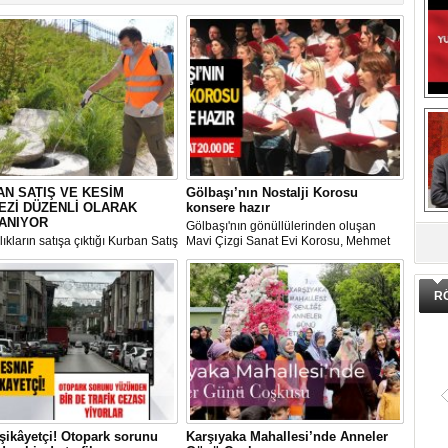
N SATIŞ VE KESİM
Gölbaşı’nın Nostalji Korosu
EZİ DÜZENLİ OLARAK
konsere hazır
DA
ANIYOR
Gölbaşı'nın gönüllülerinden oluşan
ıkların satışa çıktığı Kurban Satış
Mavi Çizgi Sanat Evi Korosu, Mehmet
im Merkezi, haşere ve
Akif Ersoy Kültür Merkezi’nde vereceği
ların önüne geçilmesi amacıyla
konsere hızır.
 Gölbaşı Belediyesi ekipleri
R
dan düzenli olarak ilaçlanıyor.
şikâyetçi! Otopark sorunu
Karşıyaka Mahallesi’nde Anneler