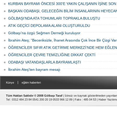
Haftası" etkinlikleri Ankara'da devam
bulunan esnaf ve alışverişe gelen
KURBAN BAYRAMI ÖNCESİ 300'E YAKIN ÇALIŞANIN İŞİNE SON
ediyor.
vatandaşlar park cezaları yüzünden
canından bezdi.
BAŞKAN ODABAŞI, GELECEĞİN BİLİM İNSANLARININ HEYECA
GÖLBAŞI’NDA ATA TOHUMLARI TOPRAKLA BULUŞTU
ATIK GEÇİCİ DEPOLAMA ALANI OLUŞTURULDU
Gölbaşı'na özgü Seğmen Derneği kuruluyor
İbrahim Ateş; “Beceriksizle, İhanet Arasında Çok İnce Bir Çizgi Var
ÖĞRENCİLER SIFIR ATIK GETİRME MERKEZİ’NDE HEM EĞLE
ÖĞRENCİLER ÇEVRE TEMİZLİĞİNE DİKKAT ÇEKTİ
ODABAŞI VATANDAŞLARLA BAYRAMLAŞTI
İbrahim Ateş'ten bayram mesajı
|
Künye
eğitim haberleri
Tüm Hakları Saklıdır © 2008 Gölbaşı Taraf
| İzinsiz ve kaynak gösterilmeden yayınla
Tel : 0312 484 23 84 0541 200 20 19 0533 966 12 89 | Faks : 485 04 53 |
Haber Yazılımı