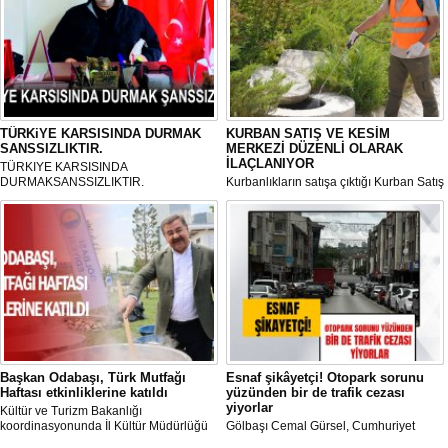
TÜRKiYE KARSISINDA DURMAK
KURBAN SATIŞ VE KESİM
SANSSIZLIKTIR.
MERKEZİ DÜZENLİ OLARAK
İLAÇLANIYOR
TÜRKIYE KARSISINDA
DURMAKSANSSIZLIKTIR.
Kurbanlıkların satışa çıktığı Kurban Satış
ve Kesim Merkezi, haşere ve
mikropların önüne geçilmesi amacıyla
her gün Gölbaşı Belediyesi ekipleri
tarafından düzenli olarak ilaçlanıyor.
Başkan Odabaşı, Türk Mutfağı
Esnaf şikâyetçi! Otopark sorunu
Haftası etkinliklerine katıldı
yüzünden bir de trafik cezası
yiyorlar
Kültür ve Turizm Bakanlığı
koordinasyonunda İl Kültür Müdürlüğü
Gölbaşı Cemal Gürsel, Cumhuriyet
tarafından düzenlenen "Türk Mutfağı
Caddesi ve ara sokaklarda işyeri