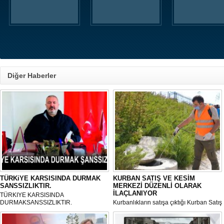
Diğer Haberler
TÜRKiYE KARSISINDA DURMAK
KURBAN SATIŞ VE KESİM
SANSSIZLIKTIR.
MERKEZİ DÜZENLİ OLARAK
İLAÇLANIYOR
TÜRKIYE KARSISINDA
DURMAKSANSSIZLIKTIR.
Kurbanlıkların satışa çıktığı Kurban Satış
ve Kesim Merkezi, haşere ve
mikropların önüne geçilmesi amacıyla