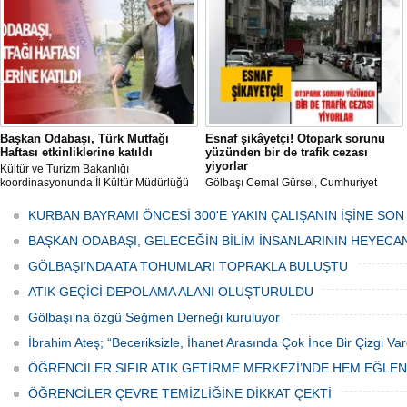
her gün Gölbaşı Belediyesi ekipleri
tarafından düzenli olarak ilaçlanıyor.
Başkan Odabaşı, Türk Mutfağı
Esnaf şikâyetçi! Otopark sorunu
Haftası etkinliklerine katıldı
yüzünden bir de trafik cezası
yiyorlar
Kültür ve Turizm Bakanlığı
koordinasyonunda İl Kültür Müdürlüğü
Gölbaşı Cemal Gürsel, Cumhuriyet
tarafından düzenlenen "Türk Mutfağı
Caddesi ve ara sokaklarda işyeri
Haftası" etkinlikleri Ankara'da devam
bulunan esnaf ve alışverişe gelen
KURBAN BAYRAMI ÖNCESİ 300'E YAKIN ÇALIŞANIN İŞİNE SON
ediyor.
vatandaşlar park cezaları yüzünden
canından bezdi.
BAŞKAN ODABAŞI, GELECEĞİN BİLİM İNSANLARININ HEYECA
GÖLBAŞI’NDA ATA TOHUMLARI TOPRAKLA BULUŞTU
ATIK GEÇİCİ DEPOLAMA ALANI OLUŞTURULDU
Gölbaşı'na özgü Seğmen Derneği kuruluyor
İbrahim Ateş; “Beceriksizle, İhanet Arasında Çok İnce Bir Çizgi Var
ÖĞRENCİLER SIFIR ATIK GETİRME MERKEZİ’NDE HEM EĞLE
ÖĞRENCİLER ÇEVRE TEMİZLİĞİNE DİKKAT ÇEKTİ