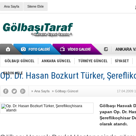
Ana Sayfa
Sitene Ekle
RIZA KAY
ANKARA V
Gölbaşı’nd
Cemal Gürs
GÖLBAŞI GÜNCEL
ANKARA GÜNCEL
TÜRKİYE GÜNCEL
SİYASET
Samet Kesk
FAİZ ORAN
Op. Dr. Hasan Bozkurt Türker, Şereflik
KADIN AİLE
OLİMPİK 
SÖZ YERİ
TÜRKİYE (T
SPOR KLU
»
Ana Sayfa
»
Gölbaşı Güncel
17.04.2009 1
Mikail Arı
RECEP TA
Gölbaşı Hasvak D
ODABAŞI’N
yapan Op. Dr. Has
Gölbaşı Be
İNCEK PAR
Şereflikoçhisar 
olarak atandı.