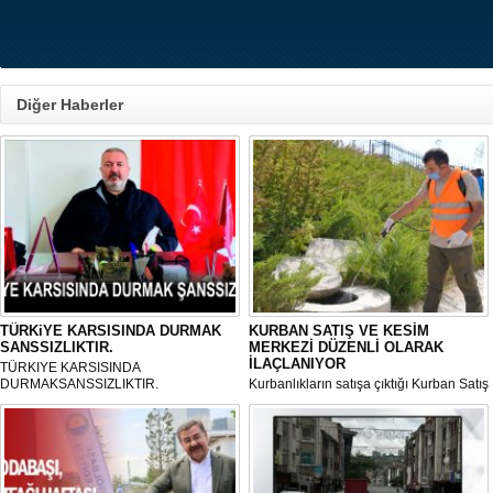
Diğer Haberler
TÜRKiYE KARSISINDA DURMAK
KURBAN SATIŞ VE KESİM
SANSSIZLIKTIR.
MERKEZİ DÜZENLİ OLARAK
İLAÇLANIYOR
TÜRKIYE KARSISINDA
DURMAKSANSSIZLIKTIR.
Kurbanlıkların satışa çıktığı Kurban Satış
ve Kesim Merkezi, haşere ve
mikropların önüne geçilmesi amacıyla
her gün Gölbaşı Belediyesi ekipleri
tarafından düzenli olarak ilaçlanıyor.