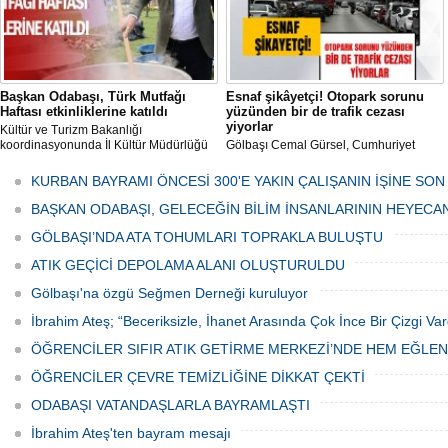
Başkan Odabaşı, Türk Mutfağı
Esnaf şikâyetçi! Otopark sorunu
Haftası etkinliklerine katıldı
yüzünden bir de trafik cezası
yiyorlar
Kültür ve Turizm Bakanlığı
koordinasyonunda İl Kültür Müdürlüğü
Gölbaşı Cemal Gürsel, Cumhuriyet
tarafından düzenlenen "Türk Mutfağı
Caddesi ve ara sokaklarda işyeri
Haftası" etkinlikleri Ankara'da devam
bulunan esnaf ve alışverişe gelen
KURBAN BAYRAMI ÖNCESİ 300'E YAKIN ÇALIŞANIN İŞİNE SON
ediyor.
vatandaşlar park cezaları yüzünden
canından bezdi.
BAŞKAN ODABAŞI, GELECEĞİN BİLİM İNSANLARININ HEYECA
GÖLBAŞI’NDA ATA TOHUMLARI TOPRAKLA BULUŞTU
ATIK GEÇİCİ DEPOLAMA ALANI OLUŞTURULDU
Gölbaşı'na özgü Seğmen Derneği kuruluyor
İbrahim Ateş; “Beceriksizle, İhanet Arasında Çok İnce Bir Çizgi Var
ÖĞRENCİLER SIFIR ATIK GETİRME MERKEZİ’NDE HEM EĞLE
ÖĞRENCİLER ÇEVRE TEMİZLİĞİNE DİKKAT ÇEKTİ
ODABAŞI VATANDAŞLARLA BAYRAMLAŞTI
İbrahim Ateş'ten bayram mesajı