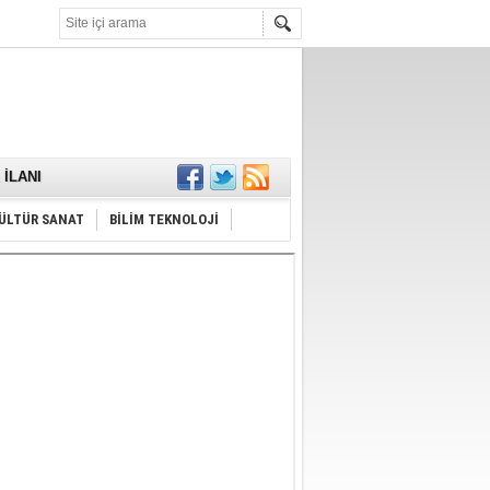
KARŞILANDI
İLANI
ldı
or
Hayrı
ÜLTÜR SANAT
BİLİM TEKNOLOJİ
MAMALIDIR.
nda
RDI!