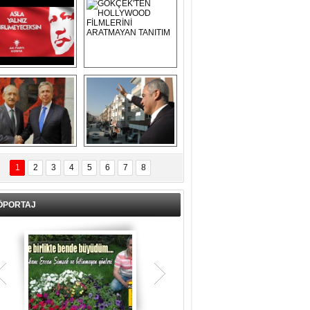
Asla Yalnız 
GÖKÇEK'TEN 
Yürümeyeceksin 
HOLLYWOOD 
Uzun Adam
FİLMLERİNİ 
ARATMAYAN 
TANITIM
L İÇERİ ZÜBÜK!
ERCAN ŞİMŞEK 
GÖLBAŞI'NDA 
1
2
3
4
5
6
7
8
KASIRGA ETKİSİ 
YARATTI !
ÖPORTAJ
Teşrik tekbiri nedir? Ne anlama gelir?
Kurban Bayramının arefe günü sabah
namazından itibaren bayramın