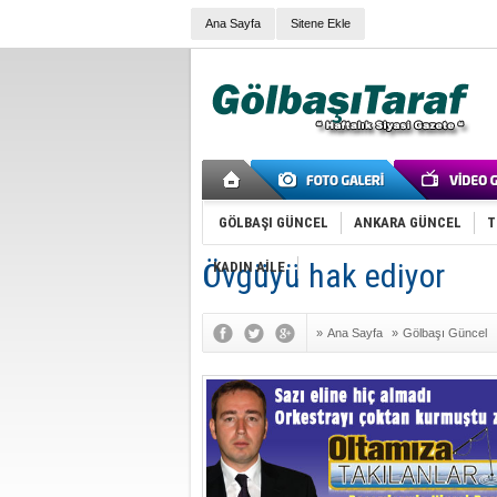
Ana Sayfa
Sitene Ekle
GÖLBAŞI GÜNCEL
ANKARA GÜNCEL
T
Övgüyü hak ediyor
KADIN AİLE
»
Ana Sayfa
»
Gölbaşı Güncel