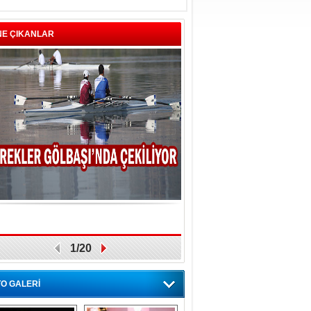
NE ÇIKANLAR
1/20
O GALERİ