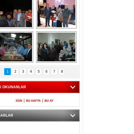
Gölbaşı GAZZE 
Kaymakamlıktan 
İÇİN YÜRÜDÜ
iftar yemeği
aymakamlıktan 
NERGÜL 
iftar yemeği
YILDIRIM SEÇİM 
1
2
3
4
5
6
7
8
BÜROSUNU AÇTI
K OKUNANLAR
|
|
DÜN
BU HAFTA
BU AY
ZARLAR