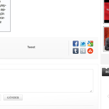
Tweet
DA
R