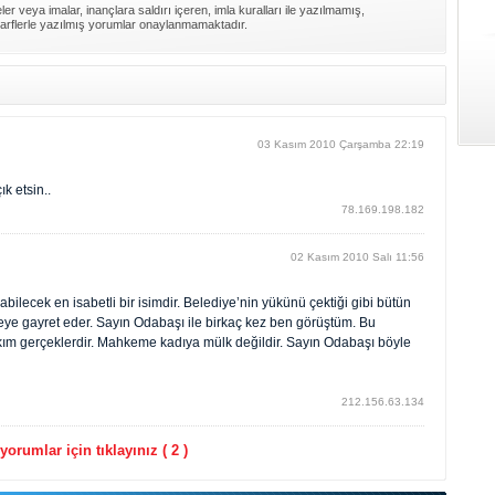
er veya imalar, inançlara saldırı içeren, imla kuralları ile yazılmamış,
arflerle yazılmış yorumlar onaylanmamaktadır.
03 Kasım 2010 Çarşamba 22:19
k etsin..
78.169.198.182
02 Kasım 2010 Salı 11:56
ilecek en isabetli bir isimdir. Belediye’nin yükünü çektiği gibi bütün
rmeye gayret eder. Sayın Odabaşı ile birkaç kez ben görüştüm. Bu
takım gerçeklerdir. Mahkeme kadıya mülk değildir. Sayın Odabaşı böyle
212.156.63.134
orumlar için tıklayınız ( 2 )