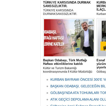
TÜRKiYE KARSISINDA DURMAK
KURBA
SANSSIZLIKTIR.
MERK
İLAÇL
TÜRKIYE KARSISINDA
DURMAKSANSSIZLIKTIR.
Kurbanl
ve Kes
mikrop
her gün
tarafın
Başkan Odabaşı, Türk Mutfağı
Esnaf 
Haftası etkinliklerine katıldı
yüzünd
yiyorl
Kültür ve Turizm Bakanlığı
koordinasyonunda İl Kültür Müdürlüğü
Gölbaş
tarafından düzenlenen "Türk Mutfağı
Caddesi
Haftası" etkinlikleri Ankara'da devam
bulunan
KURBAN BAYRAMI ÖNCESİ 300'E Y
ediyor.
vatanda
BAŞKAN ODABAŞI, GELECEĞİN Bİ
canınd
GÖLBAŞI’NDA ATA TOHUMLARI TO
ATIK GEÇİCİ DEPOLAMA ALANI O