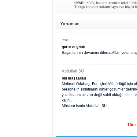
UYARI:
Küfür, hakaret, rencide edici cümlel
Türkçe karakter kullanılmayan ve büyük h
Yorumlar
esra
gurur duyduk
Başarılarının devamını dileriz..Allah yolunu açı
Abdullah SU
bin maşaallah
Mehmet Odabaşı, Fen İşleri Müdürlüğü için olab
personelin sıkıntılarını dinler çözümler geti
yazdıklarım bir zan değil şahit olduğum bir 
kalın..
Müstear ismin Abdullah SU
Tüm y