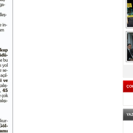
K
ÇO
YA