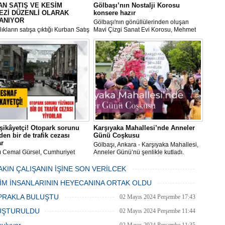
N SATIŞ VE KESİM
Gölbaşı’nın Nostalji Korosu
EZİ DÜZENLİ OLARAK
konsere hazır
ANIYOR
Gölbaşı'nın gönüllülerinden oluşan
ıkların satışa çıktığı Kurban Satış
Mavi Çizgi Sanat Evi Korosu, Mehmet
im Merkezi, haşere ve
Akif Ersoy Kültür Merkezi’nde vereceği
ların önüne geçilmesi amacıyla
konsere hızır.
 Gölbaşı Belediyesi ekipleri
dan düzenli olarak ilaçlanıyor.
şikâyetçi! Otopark sorunu
Karşıyaka Mahallesi’nde Anneler
en bir de trafik cezası
Günü Coşkusu
ar
Gölbaşı, Ankara - Karşıyaka Mahallesi,
ı Cemal Gürsel, Cumhuriyet
Anneler Günü’nü şenlikle kutladı.
 ve ara sokaklarda işyeri
Mahalle muhtarı Gülay Candemir’in
 esnaf ve alışverişe gelen
öncülüğünde düzenlenen 1. Karşıyaka
AKIN ÇALIŞANIN İŞİNE SON VERİLCEK
şlar park cezaları yüzünden
mahallesi şenliği anneler günü etkinliği
06 Mayıs 2024 Pazartesi 15:47
LİM İNSANLARININ HEYECANINA ORTAK OLDU
an bezdi.
06 Mayıs 2024 Pazartesi 15:31
PRAKLA BULUŞTU
02 Mayıs 2024 Perşembe 17:43
LUŞTURULDU
02 Mayıs 2024 Perşembe 11:44