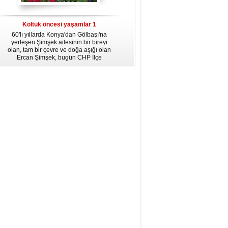
dördüncü gününün ikindi namazına
kadar, yirmiüç farz namazının
arkasından birer defa teşrik tekbiri
Koltuk öncesi yaşamlar 1
getirmeyi unutmayın.
60'lı yıllarda Konya'dan Gölbaşı'na
yerleşen Şimşek ailesinin bir bireyi
olan, tam bir çevre ve doğa aşığı olan
Ercan Şimşek, bugün CHP İlçe
Başkanlığı yaptığı Gölbaşı'nda yaşam
hikayesiyle herkese örnek oluyor.