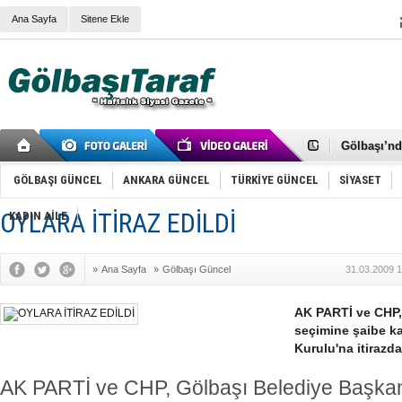
Ana Sayfa
Sitene Ekle
RIZA KAY
ANKARA V
Gölbaşı’nd
Cemal Gürs
Samet Kesk
GÖLBAŞI GÜNCEL
ANKARA GÜNCEL
TÜRKİYE GÜNCEL
SİYASET
FAİZ ORAN
OLİMPİK 
OYLARA İTİRAZ EDİLDİ
KADIN AİLE
SÖZ YERİ
TÜRKİYE (T
SPOR KLU
»
Ana Sayfa
»
Gölbaşı Güncel
31.03.2009 1
Mikail Arı
RECEP TA
ODABAŞI’N
AK PARTİ ve CHP,
Gölbaşı Be
seçimine şaibe kar
İNCEK PAR
Kurulu'na itirazd
AK PARTİ ve CHP, Gölbaşı Belediye Başkan