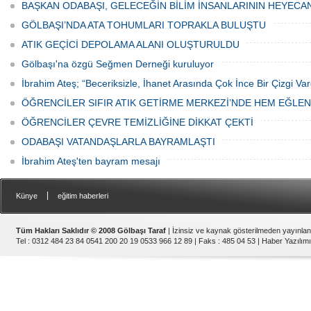
canından bezdi.
BAŞKAN ODABAŞI, GELECEĞİN BİLİM İNSANLARININ HEYECA
GÖLBAŞI’NDA ATA TOHUMLARI TOPRAKLA BULUŞTU
ATIK GEÇİCİ DEPOLAMA ALANI OLUŞTURULDU
Gölbaşı'na özgü Seğmen Derneği kuruluyor
İbrahim Ateş; “Beceriksizle, İhanet Arasında Çok İnce Bir Çizgi Var
ÖĞRENCİLER SIFIR ATIK GETİRME MERKEZİ’NDE HEM EĞLE
ÖĞRENCİLER ÇEVRE TEMİZLİĞİNE DİKKAT ÇEKTİ
ODABAŞI VATANDAŞLARLA BAYRAMLAŞTI
İbrahim Ateş'ten bayram mesajı
|
Künye
eğitim haberleri
Tüm Hakları Saklıdır © 2008 Gölbaşı Taraf
| İzinsiz ve kaynak gösterilmeden yayınla
Tel : 0312 484 23 84 0541 200 20 19 0533 966 12 89 | Faks : 485 04 53 |
Haber Yazılımı