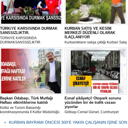
TÜRKiYE KARSISINDA DURMAK
KURBAN SATIŞ VE KESİM
SANSSIZLIKTIR.
MERKEZİ DÜZENLİ OLARAK
İLAÇLANIYOR
TÜRKIYE KARSISINDA
DURMAKSANSSIZLIKTIR.
Kurbanlıkların satışa çıktığı Kurban Satış
ve Kesim Merkezi, haşere ve
mikropların önüne geçilmesi amacıyla
her gün Gölbaşı Belediyesi ekipleri
tarafından düzenli olarak ilaçlanıyor.
Başkan Odabaşı, Türk Mutfağı
Esnaf şikâyetçi! Otopark sorunu
Haftası etkinliklerine katıldı
yüzünden bir de trafik cezası
yiyorlar
Kültür ve Turizm Bakanlığı
koordinasyonunda İl Kültür Müdürlüğü
Gölbaşı Cemal Gürsel, Cumhuriyet
tarafından düzenlenen "Türk Mutfağı
Caddesi ve ara sokaklarda işyeri
Haftası" etkinlikleri Ankara'da devam
bulunan esnaf ve alışverişe gelen
KURBAN BAYRAMI ÖNCESİ 300'E YAKIN ÇALIŞANIN İŞİNE SON
ediyor.
vatandaşlar park cezaları yüzünden