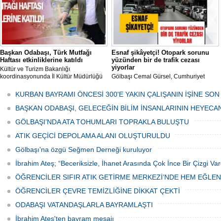
Başkan Odabaşı, Türk Mutfağı
Esnaf şikâyetçi! Otopark sorunu
Haftası etkinliklerine katıldı
yüzünden bir de trafik cezası
yiyorlar
Kültür ve Turizm Bakanlığı
koordinasyonunda İl Kültür Müdürlüğü
Gölbaşı Cemal Gürsel, Cumhuriyet
tarafından düzenlenen "Türk Mutfağı
Caddesi ve ara sokaklarda işyeri
Haftası" etkinlikleri Ankara'da devam
bulunan esnaf ve alışverişe gelen
KURBAN BAYRAMI ÖNCESİ 300'E YAKIN ÇALIŞANIN İŞİNE SON
ediyor.
vatandaşlar park cezaları yüzünden
canından bezdi.
BAŞKAN ODABAŞI, GELECEĞİN BİLİM İNSANLARININ HEYECA
GÖLBAŞI’NDA ATA TOHUMLARI TOPRAKLA BULUŞTU
ATIK GEÇİCİ DEPOLAMA ALANI OLUŞTURULDU
Gölbaşı'na özgü Seğmen Derneği kuruluyor
İbrahim Ateş; “Beceriksizle, İhanet Arasında Çok İnce Bir Çizgi Var
ÖĞRENCİLER SIFIR ATIK GETİRME MERKEZİ’NDE HEM EĞLE
ÖĞRENCİLER ÇEVRE TEMİZLİĞİNE DİKKAT ÇEKTİ
ODABAŞI VATANDAŞLARLA BAYRAMLAŞTI
İbrahim Ateş'ten bayram mesajı