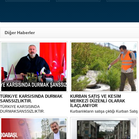
Diğer Haberler
TÜRKiYE KARSISINDA DURMAK
KURBAN SATIŞ VE KESİM
SANSSIZLIKTIR.
MERKEZİ DÜZENLİ OLARAK
İLAÇLANIYOR
TÜRKIYE KARSISINDA
DURMAKSANSSIZLIKTIR.
Kurbanlıkların satışa çıktığı Kurban Satış
ve Kesim Merkezi, haşere ve
mikropların önüne geçilmesi amacıyla
her gün Gölbaşı Belediyesi ekipleri
tarafından düzenli olarak ilaçlanıyor.