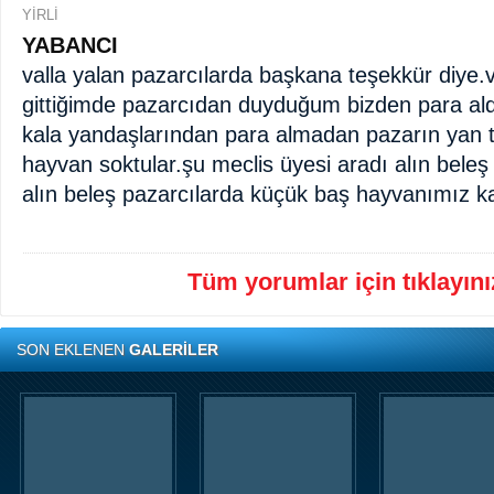
YİRLİ
YABANCI
valla yalan pazarcılarda başkana teşekkür diye.v
gittiğimde pazarcıdan duyduğum bizden para ald
kala yandaşlarından para almadan pazarın yan t
hayvan soktular.şu meclis üyesi aradı alın beleş
alın beleş pazarcılarda küçük baş hayvanımız ka
Tüm yorumlar için tıklayınız
SON EKLENEN
GALERİLER