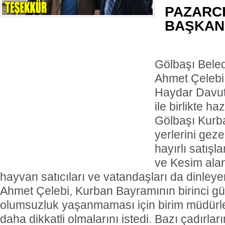
PAZARC
BAŞKAN
Gölbaşı Beled
Ahmet Çelebi
Haydar Davute
ile birlikte h
Gölbaşı Kurb
yerlerini gez
hayırlı satışl
ve Kesim alan
hayvan satıcıları ve vatandaşları da dinley
Ahmet Çelebi, Kurban Bayramının birinci gü
olumsuzluk yaşanmaması için birim müdürl
daha dikkatli olmalarını istedi. Bazı çadırla