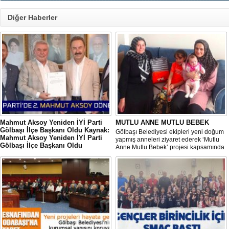
Diğer Haberler
Mahmut Aksoy Yeniden İYİ Parti
MUTLU ANNE MUTLU BEBEK
Gölbaşı İlçe Başkanı Oldu Kaynak:
Gölbaşı Belediyesi ekipleri yeni doğum
Mahmut Aksoy Yeniden İYİ Parti
yapmış anneleri ziyaret ederek ‘Mutlu
Gölbaşı İlçe Başkanı Oldu
Anne Mutlu Bebek’ projesi kapsamında
Mahmut Aksoy Yeniden İYİ Parti Gölbaşı
hem içerisinde doğum sonrası temel
İlçe Başkanı Oldu
ihtiyaçların yer aldığı çantayı takdim
ediyor hem de uygulamalı eğitim
veriyor.