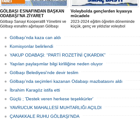
GÖLBAŞI ESNAFINDAN BAŞKAN
Voleybolda gençlerden kıyasıya
ODABAŞI’NA ZİYARET
mücadele
Gölbaşı Sanayi Kooperatifi Yönetimi ve
2023-2024 eğitim öğretim döneminde
Gölbaşı esnafını ağırlayan Gölbaşı
küçük, genç ve yıldızlar voleybol
Belediye Başkanı Yakup Odabaşı ilçeyi
müsabakasında birincilik için yarıştı.
istişare ile yöneteceklerini belirterek
Gölbaşı'nda kaza can aldı
“Yeni projeleri hayata geçireceğiz.
Gölbaşı’mızın daha yaşanabilir, daha
Komisyonlar belirlendi
düzgün, daha temiz olması için
YAKUP ODABAŞI: “PARTİ ROZETİNİ ÇIKARDIK”
Yapılan paylaşımlar bilgi kirliliğine neden oluyor
Gölbaşı Belediyesi'nde devir teslim
Gölbaşı’nda seçimleri kazanan Odabaşı mazbatasını aldı
İbrahim Karagöz istifa etti
Güçlü ; 'Destek veren herkese teşekkürler'
YAVRUCUK MAHALLESİ MUHTARLIĞI AÇILDI
ÇANAKKALE RUHU GÖLBAŞI’NDA