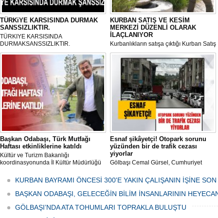
TÜRKiYE KARSISINDA DURMAK
KURBAN SATIŞ VE KESİM
SANSSIZLIKTIR.
MERKEZİ DÜZENLİ OLARAK
İLAÇLANIYOR
TÜRKIYE KARSISINDA
DURMAKSANSSIZLIKTIR.
Kurbanlıkların satışa çıktığı Kurban Satış
ve Kesim Merkezi, haşere ve
mikropların önüne geçilmesi amacıyla
her gün Gölbaşı Belediyesi ekipleri
tarafından düzenli olarak ilaçlanıyor.
Başkan Odabaşı, Türk Mutfağı
Esnaf şikâyetçi! Otopark sorunu
Haftası etkinliklerine katıldı
yüzünden bir de trafik cezası
yiyorlar
Kültür ve Turizm Bakanlığı
koordinasyonunda İl Kültür Müdürlüğü
Gölbaşı Cemal Gürsel, Cumhuriyet
tarafından düzenlenen "Türk Mutfağı
Caddesi ve ara sokaklarda işyeri
Haftası" etkinlikleri Ankara'da devam
bulunan esnaf ve alışverişe gelen
KURBAN BAYRAMI ÖNCESİ 300'E YAKIN ÇALIŞANIN İŞİNE SON
ediyor.
vatandaşlar park cezaları yüzünden
canından bezdi.
BAŞKAN ODABAŞI, GELECEĞİN BİLİM İNSANLARININ HEYECA
GÖLBAŞI’NDA ATA TOHUMLARI TOPRAKLA BULUŞTU