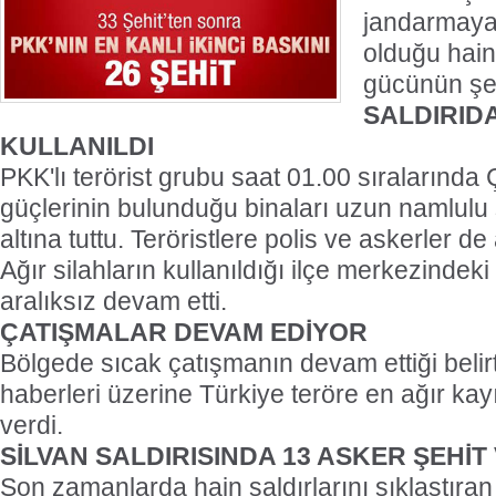
jandarmaya
olduğu hain
gücünün şehi
SALDIRID
KULLANILDI
PKK'lı terörist grubu saat 01.00 sıralarında
güçlerinin bulunduğu binaları uzun namlulu 
altına tuttu. Teröristlere polis ve askerler de
Ağır silahların kullanıldığı ilçe merkezindek
aralıksız devam etti.
ÇATIŞMALAR DEVAM EDİYOR
Bölgede sıcak çatışmanın devam ettiği belirti
haberleri üzerine Türkiye teröre en ağır kay
verdi.
SİLVAN SALDIRISINDA 13 ASKER ŞEHİT
Son zamanlarda hain saldırlarını sıklaştıra