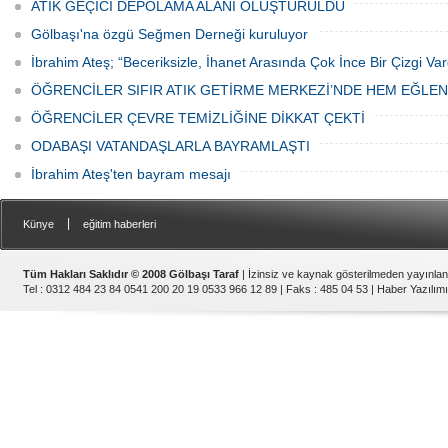
ATIK GEÇİCİ DEPOLAMA ALANI OLUŞTURULDU
Gölbaşı'na özgü Seğmen Derneği kuruluyor
İbrahim Ateş; “Beceriksizle, İhanet Arasında Çok İnce Bir Çizgi Var
ÖĞRENCİLER SIFIR ATIK GETİRME MERKEZİ’NDE HEM EĞLE
ÖĞRENCİLER ÇEVRE TEMİZLİĞİNE DİKKAT ÇEKTİ
ODABAŞI VATANDAŞLARLA BAYRAMLAŞTI
İbrahim Ateş'ten bayram mesajı
|
Künye
eğitim haberleri
Tüm Hakları Saklıdır © 2008 Gölbaşı Taraf
| İzinsiz ve kaynak gösterilmeden yayınla
Tel : 0312 484 23 84 0541 200 20 19 0533 966 12 89 | Faks : 485 04 53 |
Haber Yazılımı