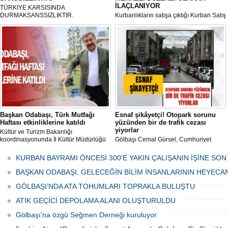
İLAÇLANIYOR
TÜRKIYE KARSISINDA
DURMAKSANSSIZLIKTIR.
Kurbanlıkların satışa çıktığı Kurban Satış
ve Kesim Merkezi, haşere ve
mikropların önüne geçilmesi amacıyla
her gün Gölbaşı Belediyesi ekipleri
tarafından düzenli olarak ilaçlanıyor.
Başkan Odabaşı, Türk Mutfağı
Esnaf şikâyetçi! Otopark sorunu
Haftası etkinliklerine katıldı
yüzünden bir de trafik cezası
yiyorlar
Kültür ve Turizm Bakanlığı
koordinasyonunda İl Kültür Müdürlüğü
Gölbaşı Cemal Gürsel, Cumhuriyet
tarafından düzenlenen "Türk Mutfağı
Caddesi ve ara sokaklarda işyeri
Haftası" etkinlikleri Ankara'da devam
bulunan esnaf ve alışverişe gelen
KURBAN BAYRAMI ÖNCESİ 300'E YAKIN ÇALIŞANIN İŞİNE SON
ediyor.
vatandaşlar park cezaları yüzünden
canından bezdi.
BAŞKAN ODABAŞI, GELECEĞİN BİLİM İNSANLARININ HEYECA
GÖLBAŞI’NDA ATA TOHUMLARI TOPRAKLA BULUŞTU
ATIK GEÇİCİ DEPOLAMA ALANI OLUŞTURULDU
Gölbaşı'na özgü Seğmen Derneği kuruluyor