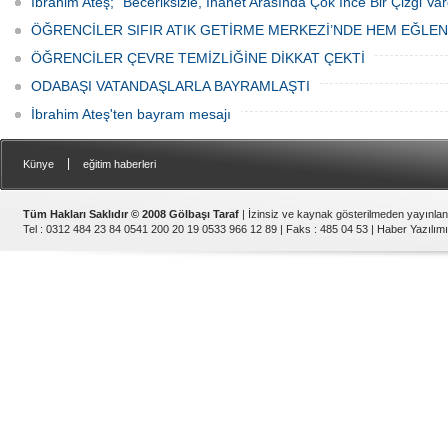
İbrahim Ateş; “Beceriksizle, İhanet Arasında Çok İnce Bir Çizgi Var
ÖĞRENCİLER SIFIR ATIK GETİRME MERKEZİ’NDE HEM EĞLE
ÖĞRENCİLER ÇEVRE TEMİZLİĞİNE DİKKAT ÇEKTİ
ODABAŞI VATANDAŞLARLA BAYRAMLAŞTI
İbrahim Ateş'ten bayram mesajı
|
Künye
eğitim haberleri
Tüm Hakları Saklıdır © 2008 Gölbaşı Taraf
| İzinsiz ve kaynak gösterilmeden yayınla
Tel : 0312 484 23 84 0541 200 20 19 0533 966 12 89 | Faks : 485 04 53 |
Haber Yazılımı