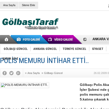
Ana Sayfa
Sitene Ekle
RIZA KAY
ANKARA V
Gölbaşı’nd
Cemal Gürs
Samet Kesk
GÖLBAŞI GÜNCEL
ANKARA GÜNCEL
TÜRKİYE GÜNCEL
SİYASET
FAİZ ORAN
OLİMPİK 
POLİS MEMURU İNTİHAR ETTİ..
KADIN AİLE
SÖZ YERİ
TÜRKİYE (T
SPOR KLU
»
Ana Sayfa
»
Gölbaşı Güncel
26.02.2009 0
Mikail Arı
RECEP TA
ODABAŞI’N
Gölbaşı Polis Ak
Gölbaşı Be
İşler Şubesi nde 
İNCEK PAR
polis memuru ça
5.katına çıkarak k