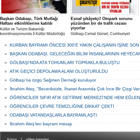
Başkan Odabaşı, Türk Mutfağı
Esnaf şikâyetçi! Otopark sorunu
Haftası etkinliklerine katıldı
yüzünden bir de trafik cezası
yiyorlar
Kültür ve Turizm Bakanlığı
koordinasyonunda İl Kültür Müdürlüğü
Gölbaşı Cemal Gürsel, Cumhuriyet
tarafından düzenlenen "Türk Mutfağı
Caddesi ve ara sokaklarda işyeri
Haftası" etkinlikleri Ankara'da devam
bulunan esnaf ve alışverişe gelen
KURBAN BAYRAMI ÖNCESİ 300'E YAKIN ÇALIŞANIN İŞİNE SON
ediyor.
vatandaşlar park cezaları yüzünden
canından bezdi.
BAŞKAN ODABAŞI, GELECEĞİN BİLİM İNSANLARININ HEYECA
GÖLBAŞI’NDA ATA TOHUMLARI TOPRAKLA BULUŞTU
ATIK GEÇİCİ DEPOLAMA ALANI OLUŞTURULDU
Gölbaşı'na özgü Seğmen Derneği kuruluyor
İbrahim Ateş; “Beceriksizle, İhanet Arasında Çok İnce Bir Çizgi Var
ÖĞRENCİLER SIFIR ATIK GETİRME MERKEZİ’NDE HEM EĞLE
ÖĞRENCİLER ÇEVRE TEMİZLİĞİNE DİKKAT ÇEKTİ
ODABAŞI VATANDAŞLARLA BAYRAMLAŞTI
İbrahim Ateş'ten bayram mesajı
|
Künye
eğitim haberleri