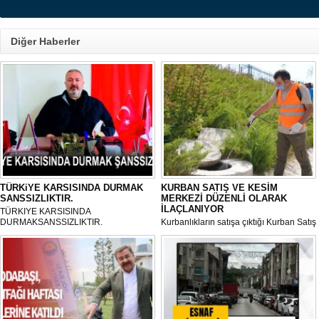
Diğer Haberler
TÜRKiYE KARSISINDA DURMAK
KURBAN SATIŞ VE KESİM
SANSSIZLIKTIR.
MERKEZİ DÜZENLİ OLARAK
İLAÇLANIYOR
TÜRKIYE KARSISINDA
DURMAKSANSSIZLIKTIR.
Kurbanlıkların satışa çıktığı Kurban Satış
ve Kesim Merkezi, haşere ve
mikropların önüne geçilmesi amacıyla
her gün Gölbaşı Belediyesi ekipleri
tarafından düzenli olarak ilaçlanıyor.